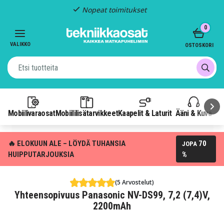
Nopeat toimitukset
Item
0
2
of
VALIKKO
OSTOSKORI
3
Mobiilivaraosat
Mobiililisätarvikkeet
Kaapelit & Laturit
Ääni & Kuva
P
🔥 ELOKUUN ALE – LÖYDÄ TUHANSIA
70
JOPA
HUIPPUTARJOUKSIA
%
(5 Arvostelut)
Yhteensopivuus Panasonic NV-DS99, 7,2 (7,4)V,
2200mAh