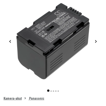
Item
1
item
item
item
item
item
of
0
Kamera-akut
Panasonic
1
2
3
4
5