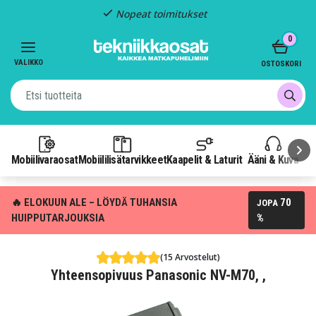
Nopeat toimitukset
Item
0
2
of
VALIKKO
OSTOSKORI
3
Mobiilivaraosat
Mobiililisätarvikkeet
Kaapelit & Laturit
Ääni & Kuva
P
🔥 ELOKUUN ALE – LÖYDÄ TUHANSIA
70
JOPA
HUIPPUTARJOUKSIA
%
(15 Arvostelut)
Yhteensopivuus Panasonic NV-M70, ,