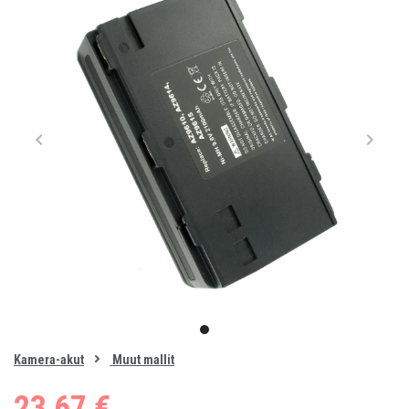
Item
1
item
of
0
Kamera-akut
Muut mallit
1
23,67 €