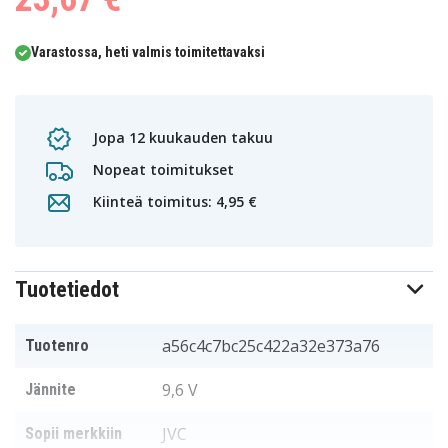
Varastossa, heti valmis toimitettavaksi
Jopa 12 kuukauden takuu
Nopeat toimitukset
Kiinteä toimitus: 4,95 €
Tuotetiedot
a56c4c7bc25c422a32e373a76
Tuotenro
9,6 V
Jännite
JVC
Sopii merkkiin