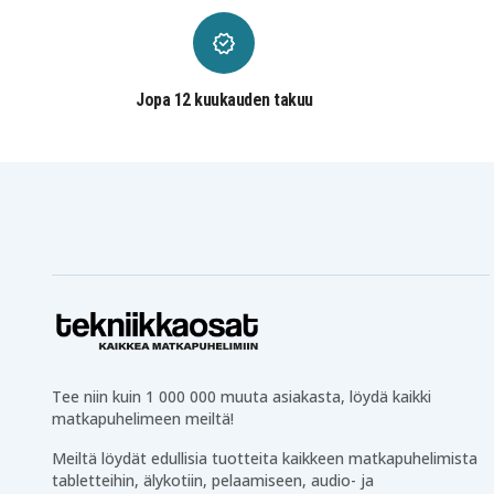
Panasonic PV-10
Panasonic PV-10B
Panasonic PV-14
Panasonic PV-17
Panasonic PV-19
Panasonic PV-20
Panasonic PV-22
Panasonic PV-31
Panasonic PV-332
Panasonic PV-333
Jopa 12 kuukauden takuu
Panasonic PV-40
Panasonic PV-41
Panasonic PV-43
Panasonic PV-50
Panasonic PV-5372
Panasonic PV-559
Panasonic PV-A206
Panasonic PV-A207
Panasonic PV-A306
Panasonic PV-A307
Panasonic PV-D326
Panasonic PV-D406
Panasonic PV-D506
Panasonic PV-D507
Panasonic PV-D705
Panasonic PV-IQ203
Panasonic PV-IQ244D
Panasonic PV-IQ303
Panasonic PV-IQ306
Panasonic PV-IQ325
Panasonic PV-IQ404
Panasonic PV-IQ404A
Panasonic PV-IQ503
Panasonic PV-IQ504
Panasonic PV-IQ525
Panasonic PV-L352
Panasonic PV-L354
Panasonic PV-L552
Tee niin kuin 1 000 000 muuta asiakasta, löydä kaikki
Panasonic PV-L606
Panasonic PV-L657
matkapuhelimeen meiltä!
Panasonic PV-L857
Panasonic PV-S332
Panasonic PV-S43
Panasonic PV-S53
Meiltä löydät edullisia tuotteita kaikkeen matkapuhelimista
Panasonic PV-S63
Panasonic PV-S630
tabletteihin, älykotiin, pelaamiseen, audio- ja
Panasonic PV-S72
Panasonic PV-S770A