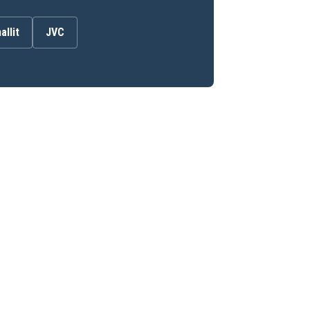
allit
JVC