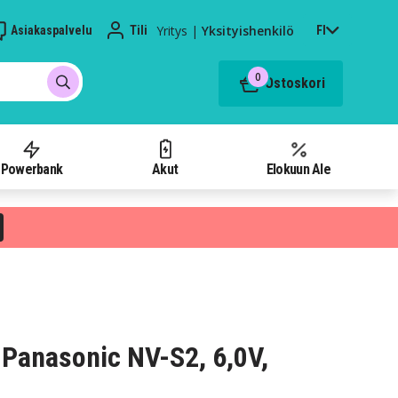
Yritys
|
Yksityishenkilö
Asiakaspalvelu
Tili
FI
0
Ostoskori
Powerbank
Akut
Elokuun Ale
Panasonic NV-S2, 6,0V,