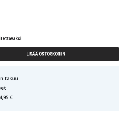
itettavaksi
LISÄÄ OSTOSKORIIN
n takuu
set
4,95 €