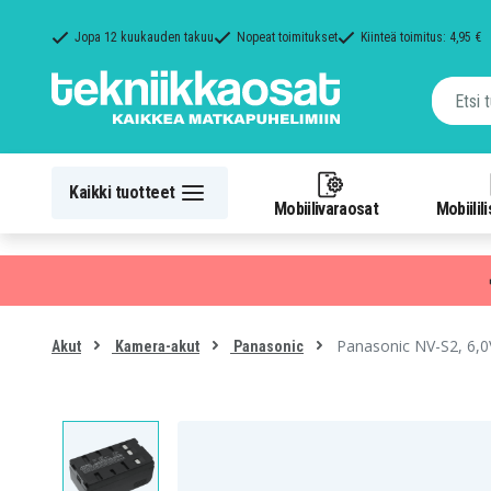
Jopa 12 kuukauden takuu
Nopeat toimitukset
Kiinteä toimitus: 4,95 €
Kaikki tuotteet
Mobiilivaraosat
Mobiilil
Panasonic NV-S2, 6,
Akut
Kamera-akut
Panasonic