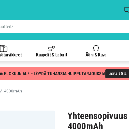
isätarvikkeet
Kaapelit & Laturit
Ääni & Kuva
🔥 ELOKUUN ALE – LÖYDÄ TUHANSIA HUIPPUTARJOUKSIA
70 %
JOPA
0V, 4000mAh
Yhteensopivuus 
4000mAh