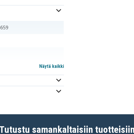
d659
Näytä kaikki
Tutustu samankaltaisiin tuotteisii