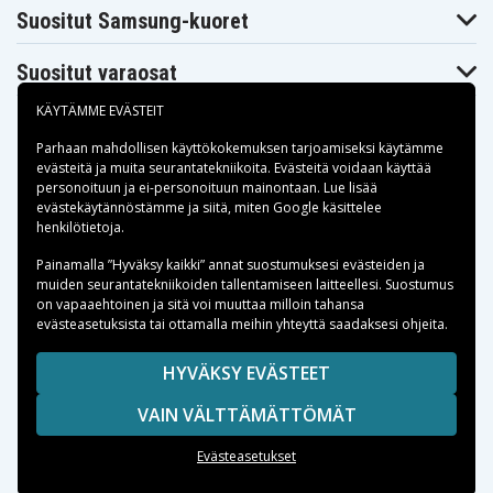
Panasonic KX-
Panasonic KX-
Panasonic KX-
Suositut Samsung-kuoret
TC1800
TC1800B
TC1801
Panasonic KX-
Panasonic KX-
Panasonic KX-
TC1802
TC1808
TC1811
Suositut varaosat
Panasonic KX-
Panasonic KX-
Panasonic KX-
TC1831
TC1848
TC1850
KÄYTÄMME EVÄSTEIT
Panasonic KX-
Panasonic KX-
Panasonic KX-
TC1850B
TC1851
TC1852
Parhaan mahdollisen käyttökokemuksen tarjoamiseksi käytämme
Panasonic KX-
Panasonic KX-
Panasonic KX-
TC1858
TC1861
TC1862
evästeitä
ja muita seurantatekniikoita. Evästeitä voidaan käyttää
Panasonic KX-
Panasonic KX-
Panasonic KX-
personoituun ja ei-personoituun mainontaan. Lue lisää
TC1866
TC1867
TC1868
Maksuvaihtoehdot
evästekäytännöstämme ja siitä, miten
Google käsittelee
Panasonic KX-
Panasonic KX-
Panasonic KX-
henkilötietoja
.
TC1870
TC1870B
TC1871
Panasonic KX-
Panasonic KX-
Panasonic KX-
Toimitusvaihtoehdot
Painamalla ”Hyväksy kaikki” annat suostumuksesi evästeiden ja
TC1872
TC1881
TC1886
muiden seurantatekniikoiden tallentamiseen laitteellesi. Suostumus
Panasonic KX-
Panasonic KX-
Panasonic KX-
on vapaaehtoinen ja sitä voi muuttaa milloin tahansa
TC1890
TC1890B
TC1891
evästeasetuksista tai ottamalla meihin yhteyttä saadaksesi ohjeita.
Panasonic KX-
Panasonic KX-
Panasonic KX-
TC901
TC904
TC907
Panasonic KX-
Panasonic KX-
Panasonic KX-
Copyright © 2026, Spares Nordic AB
HYVÄKSY EVÄSTEET
TC907-B
TC911
TC917HSB
SIVULLA MAINITUT TAVARAMERKIT OVAT OMISTAJIENSA
Panasonic KX-
Panasonic KX-
Panasonic KX-
VAIN VÄLTTÄMÄTTÖMÄT
OMAISUUTTA.
TC933
TC933-B
TC934
Panasonic KX-
Panasonic KX-
Panasonic KX-
TC934B
TC935
TC935-B
Evästeasetukset
Panasonic KX-
Panasonic KX-
Panasonic KX-
TC955RUB
TC9568XB
TC956RUB