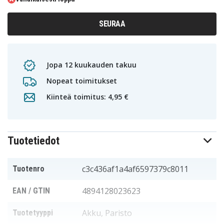
SEURAA
Jopa 12 kuukauden takuu
Nopeat toimitukset
Kiinteä toimitus: 4,95 €
Tuotetiedot
c3c436af1a4af6597379c8011
Tuotenro
4894128023623
EAN / GTIN
Akku, Paristo
Tuotetyyppi