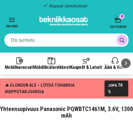
Nopeat toimitukset
Item
0
2
of
VALIKKO
OSTOSKORI
3
Mobiilivaraosat
Mobiililisätarvikkeet
Kaapelit & Laturit
Ääni & Kuva
P
🔥 ELOKUUN ALE – LÖYDÄ TUHANSIA
70
JOPA
HUIPPUTARJOUKSIA
%
Yhteensopivuus Panasonic PQWBTC1461M, 3.6V, 1300
mAh