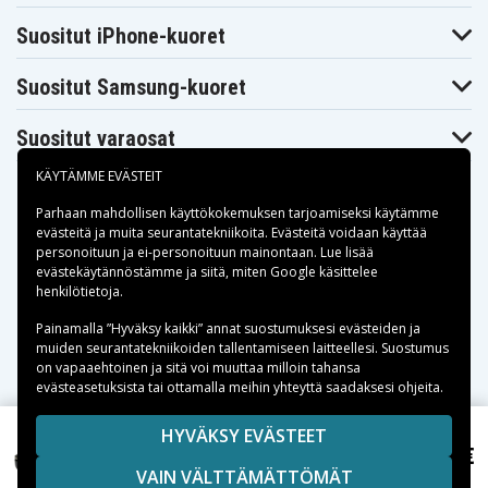
Hitachi VMH9975LA
Jvc GR-DLS1U
VMH9965LA
Jvc GR-
Suositut iPhone-kuoret
Jvc GR-DV9000
Jvc GR-DVL
DVL9000
Jvc GR-
Jvc GR-DVM1
Jvc GR-DVM1U
DVL9000U
Suositut Samsung-kuoret
Panasonic AG-
Jvc GR-DVM801
Jvc GR-VBM1
BP25
Suositut varaosat
Panasonic AG-
Panasonic AG-
Panasonic AG-EZ1U
EZ1
EZ20
Panasonic AG-
Panasonic AG-
Panasonic
KÄYTÄMME EVÄSTEIT
EZ30P
EZ30U
AGBP15
Panasonic
Panasonic
Parhaan mahdollisen käyttökokemuksen tarjoamiseksi käytämme
Panasonic AGBP25
AGBP15P
AGEZ1
evästeitä
ja muita seurantatekniikoita. Evästeitä voidaan käyttää
Panasonic
Panasonic
Panasonic AGEZ20
personoituun ja ei-personoituun mainontaan. Lue lisää
AGEZ1U
AGEZ20U
Maksuvaihtoehdot
evästekäytännöstämme ja siitä, miten
Google käsittelee
Panasonic
Panasonic GA-
Panasonic EZ-1P
henkilötietoja
.
AGEZ30U
EZ20
Panasonic NV-
Panasonic NV-
Panasonic NV-DJ1
Toimitusvaihtoehdot
Painamalla ”Hyväksy kaikki” annat suostumuksesi evästeiden ja
DE3
DJ100
muiden seurantatekniikoiden tallentamiseen laitteellesi. Suostumus
Panasonic NV-
Panasonic NV-
Panasonic NV-DP1
DL1
DR1
on vapaaehtoinen ja sitä voi muuttaa milloin tahansa
evästeasetuksista tai ottamalla meihin yhteyttä saadaksesi ohjeita.
Panasonic NV-
Panasonic NV-
Panasonic NV-
DS1
DS100EN
DS1EG
Panasonic NV-
Panasonic NV-
Panasonic NV-DS5
Copyright © 2026, Spares Nordic AB
HYVÄKSY EVÄSTEET
DS1EN
DS5EG
16,99 €
SIVULLA MAINITUT TAVARAMERKIT OVAT OMISTAJIENSA
Panasonic PV-GS400, 7.2V, 2200 mAh
Panasonic NV-
Panasonic NV-
Panasonic NV-DX1
VAIN VÄLTTÄMÄTTÖMÄT
DS5EN
DX100
OMAISUUTTA.