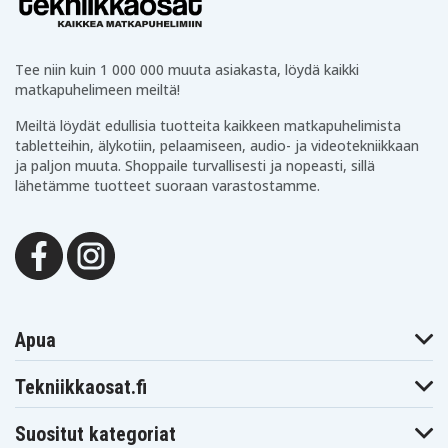
Hitachi
Hitachi
Hitachi VME465LA
VME455LA
VME530A
Hitachi
Hitachi
Hitachi VME540A
VME535LA
VME540LA
Tee niin kuin 1 000 000 muuta asiakasta, löydä kaikki
Hitachi
Hitachi
Hitachi VME545LA
matkapuhelimeen meiltä!
VME545A
VME555LA
Hitachi
Hitachi
Hitachi VME565LA
Meiltä löydät edullisia tuotteita kaikkeen matkapuhelimista
VME565
VME635A
Hitachi
Hitachi
tabletteihin, älykotiin, pelaamiseen, audio- ja videotekniikkaan
Hitachi VME635LA
VME635L
VME645A
ja paljon muuta. Shoppaile turvallisesti ja nopeasti, sillä
Hitachi
Hitachi
Hitachi VME755LA
lähetämme tuotteet suoraan varastostamme.
VME645LA
VME835LA
Hitachi
Hitachi
Hitachi VMH35LA
VME855LA
VMH635A
Hitachi
Hitachi
Hitachi VMH640A
VMH635LA
VMH645LA
Hitachi
Hitachi
Hitachi VMH650A
VMH650
VMH665LA
Hitachi
Hitachi
Hitachi VMH720
VMH675LA
VMH720A
Apua
Hitachi
Hitachi
Hitachi VMH765LA
VMH755LA
VMH835LA
Hitachi
Hitachi
Hitachi VMH855LA
Tekniikkaosat.fi
VMH845LA
VMH865LA
Hitachi
Hitachi
Hitachi VMH945LA
VMH875LA
VMH9955LA
Suositut kategoriat
Hitachi