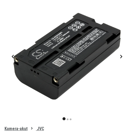
Item
1
item
item
item
of
0
Kamera-akut
JVC
1
2
3