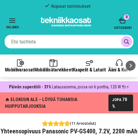
Nopeat toimitukset
Item
0
2
of
VALIKKO
OSTOSKORI
3
Mobiilivaraosat
Mobiililisätarvikkeet
Kaapelit & Laturit
Ääni & Kuva
P
Päivän superdiili - 31%
Latausasema, jossa on 6 porttia, 120 W 🔌⚡
🔥 ELOKUUN ALE – LÖYDÄ TUHANSIA
70
JOPA
HUIPPUTARJOUKSIA
%
(11 Arvostelut)
Yhteensopivuus Panasonic PV-GS400, 7.2V, 2200 mAh