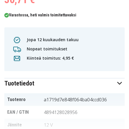
Varastossa, heti valmis toimitettavaksi
Jopa 12 kuukauden takuu
Nopeat toimitukset
Kiinteä toimitus: 4,95 €
Tuotetiedot
a1719d7e848f064ba04ccd036
Tuotenro
4894128028956
EAN / GTIN
12 V
Jännite