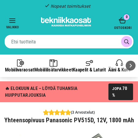
Nopeat toimitukset
Item
0
2
of
VALIKKO
OSTOSKORI
3
Mobiilivaraosat
Mobiililisätarvikkeet
Kaapelit & Laturit
Ääni & Kuva
P
🔥 ELOKUUN ALE – LÖYDÄ TUHANSIA
70
JOPA
HUIPPUTARJOUKSIA
%
(3 Arvostelut)
Yhteensopivuus Panasonic PV515D, 12V, 1800 mAh