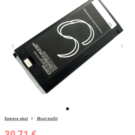
Item
1
item
of
0
Kamera-akut
Muut mallit
1
30,71 €