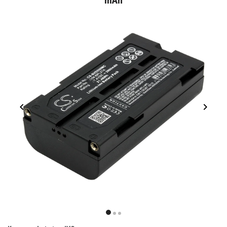
mAh
Item
1
item
item
item
of