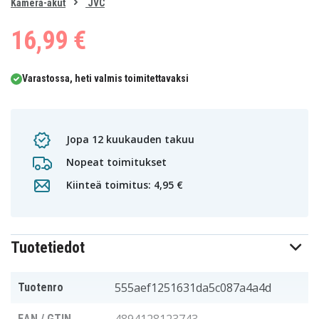
0
Kamera-akut
JVC
1
2
3
16,99 €
Varastossa, heti valmis toimitettavaksi
Jopa 12 kuukauden takuu
Nopeat toimitukset
Kiinteä toimitus: 4,95 €
Tuotetiedot
555aef1251631da5c087a4a4d
Tuotenro
EAN / GTIN