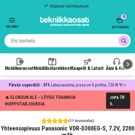
Nopeat toimitukset
Item
0
2
of
VALIKKO
OSTOSKORI
3
Mobiilivaraosat
Mobiililisätarvikkeet
Kaapelit & Laturit
Ääni & Kuva
P
Päivän superdiili - 31%
Latausasema, jossa on 6 porttia, 120 W 🔌⚡
🔥 ELOKUUN ALE – LÖYDÄ TUHANSIA
70
JOPA
HUIPPUTARJOUKSIA
%
(11 Arvostelut)
Yhteensopivuus Panasonic VDR-D300EG-S, 7.2V, 2200