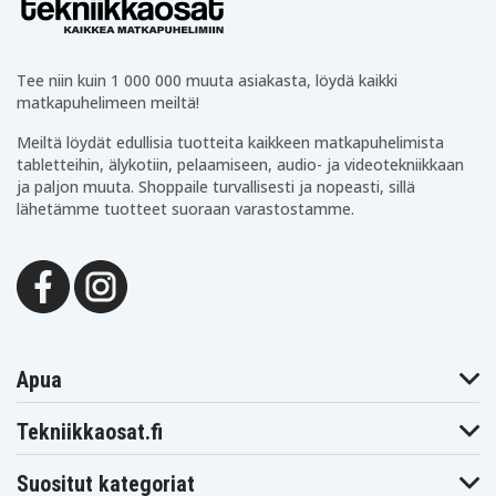
Hitachi
Hitachi
Hitachi VME368E
VME350A
VME368LE
Hitachi
Hitachi
Hitachi VME465LA
VME455LA
VME530A
Hitachi
Hitachi
Tee niin kuin 1 000 000 muuta asiakasta, löydä kaikki
Hitachi VME540A
VME535LA
VME540LA
matkapuhelimeen meiltä!
Hitachi
Hitachi
Hitachi VME545LA
VME545A
VME555LA
Meiltä löydät edullisia tuotteita kaikkeen matkapuhelimista
Hitachi
Hitachi
Hitachi VME565LA
VME565
VME635A
tabletteihin, älykotiin, pelaamiseen, audio- ja videotekniikkaan
Hitachi
Hitachi
ja paljon muuta. Shoppaile turvallisesti ja nopeasti, sillä
Hitachi VME635LA
VME635L
VME645A
lähetämme tuotteet suoraan varastostamme.
Hitachi
Hitachi
Hitachi VME755LA
VME645LA
VME835LA
Hitachi
Hitachi
Hitachi VMH35LA
VME855LA
VMH635A
Hitachi
Hitachi
Hitachi VMH640A
VMH635LA
VMH645LA
Hitachi
Hitachi
Hitachi VMH650A
VMH650
VMH665LA
Hitachi
Hitachi
Hitachi VMH720
Apua
VMH675LA
VMH720A
Hitachi
Hitachi
Hitachi VMH765LA
VMH755LA
VMH835LA
Tekniikkaosat.fi
Hitachi
Hitachi
Hitachi VMH855LA
VMH845LA
VMH865LA
Hitachi
Hitachi
Suositut kategoriat
Hitachi VMH945LA
VMH875LA
VMH9955LA