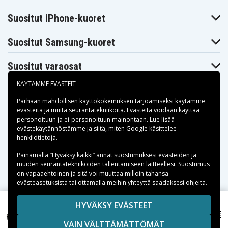
Hitachi
Hitachi VMH9975LA
Jvc GR-DLS1U
VMH9965LA
Suositut iPhone-kuoret
Jvc GR-
Jvc GR-DV9000
Jvc GR-DVL
DVL9000
Suositut Samsung-kuoret
Jvc GR-
Jvc GR-DVM1
Jvc GR-DVM1U
DVL9000U
Panasonic AG-
Jvc GR-DVM801
Jvc GR-VBM1
Suositut varaosat
BP25
Panasonic AG-
Panasonic AG-
Panasonic AG-EZ1U
EZ1
EZ20
KÄYTÄMME EVÄSTEIT
Panasonic AG-
Panasonic AG-
Panasonic
EZ30P
EZ30U
AGBP15
Parhaan mahdollisen käyttökokemuksen tarjoamiseksi käytämme
Panasonic
Panasonic
evästeitä
ja muita seurantatekniikoita. Evästeitä voidaan käyttää
Panasonic AGBP25
AGBP15P
AGEZ1
personoituun ja ei-personoituun mainontaan. Lue lisää
Panasonic
Panasonic
Maksuvaihtoehdot
evästekäytännöstämme ja siitä, miten
Google käsittelee
Panasonic AGEZ20
AGEZ1U
AGEZ20U
henkilötietoja
.
Panasonic
Panasonic GA-
Panasonic EZ-1P
AGEZ30U
EZ20
Toimitusvaihtoehdot
Painamalla ”Hyväksy kaikki” annat suostumuksesi evästeiden ja
Panasonic NV-
Panasonic NV-
Panasonic NV-DJ1
muiden seurantatekniikoiden tallentamiseen laitteellesi. Suostumus
DE3
DJ100
on vapaaehtoinen ja sitä voi muuttaa milloin tahansa
Panasonic NV-
Panasonic NV-
Panasonic NV-DP1
evästeasetuksista tai ottamalla meihin yhteyttä saadaksesi ohjeita.
DL1
DR1
Panasonic NV-
Panasonic NV-
Panasonic NV-
DS1
DS100EN
DS1EG
Copyright © 2026, Spares Nordic AB
HYVÄKSY EVÄSTEET
Panasonic NV-
Panasonic NV-
Panasonic NV-DS5
16,99 €
SIVULLA MAINITUT TAVARAMERKIT OVAT OMISTAJIENSA
Panasonic VDR-D300EG-S, 7.2V, 2200 mAh
DS1EN
DS5EG
VAIN VÄLTTÄMÄTTÖMÄT
OMAISUUTTA.
Panasonic NV-
Panasonic NV-