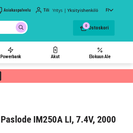
Yritys
|
Yksityishenkilö
Asiakaspalvelu
Tili
FI
0
Ostoskori
Powerbank
Akut
Elokuun Ale
Paslode IM250A LI, 7.4V, 2000