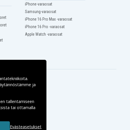
iPhone-varaosat
Samsung-varaosat
oret
iPhone 16 Pro Max -varaosat
oret
iPhone 16 Pro -varaosat
Apple Watch -varaosat
et
antatekniikoita.
ekäytännöstämme ja
den tallentamiseen
sista tai ottamalla
Evästeasetukset