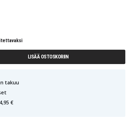
itettavaksi
LISÄÄ OSTOSKORIIN
n takuu
set
4,95 €