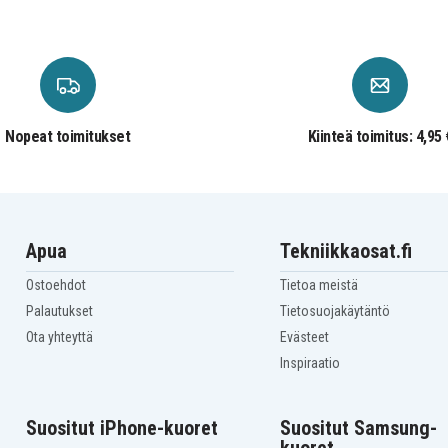
Nopeat toimitukset
Kiinteä toimitus: 4,95 
Apua
Tekniikkaosat.fi
Ostoehdot
Tietoa meistä
Palautukset
Tietosuojakäytäntö
Ota yhteyttä
Evästeet
Inspiraatio
Suositut iPhone-kuoret
Suositut Samsung-