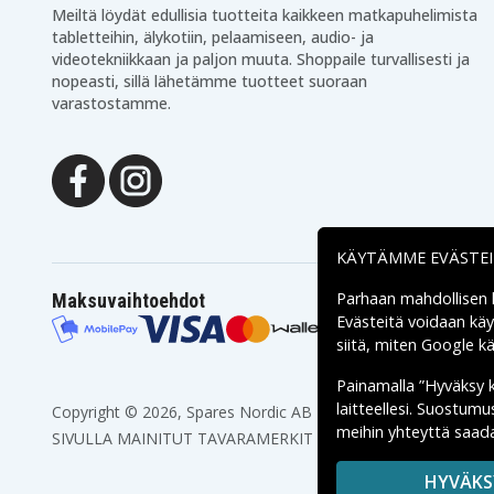
Meiltä löydät edullisia tuotteita kaikkeen matkapuhelimista
tabletteihin, älykotiin, pelaamiseen, audio- ja
videotekniikkaan ja paljon muuta. Shoppaile turvallisesti ja
nopeasti, sillä lähetämme tuotteet suoraan
varastostamme.
KÄYTÄMME EVÄSTE
Parhaan mahdollisen
Maksuvaihtoehdot
Evästeitä voidaan kä
siitä, miten
Google käs
Painamalla ”Hyväksy 
laitteellesi. Suostum
Copyright © 2026, Spares Nordic AB
meihin yhteyttä saada
SIVULLA MAINITUT TAVARAMERKIT OVAT OMISTAJIENSA O
HYVÄKS