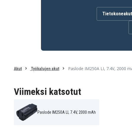
Tietokoneaku
Akku on yhteensopiva seuraavien mallien kanssa:
Paslode 900400
Paslode 900420
Paslode 900600
Paslode 901000
Paslode B20543
Paslode CF325L
Paslode IM250
Paslode IM250A
Paslode IM300
Paslode IM325
Paslode IM350ct
Paslode IM250A LI, 7.4V, 2000 
Akut
Työkalujen akut
Viimeksi katsotut
Paslode IM250A LI, 7.4V, 2000 mAh