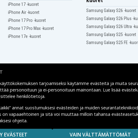
kuoret
iPhone 17 -kuoret
Samsung Galaxy S26 -kuoret
iPhone Air -kuoret
Samsung Galaxy S26 Plus -ku
iPhone 17 Pro -kuoret
Samsung Galaxy S26 Ultra -ku
iPhone 17 Pro Max -kuoret
Samsung Galaxy S25 -kuoret
iPhone 17e -kuoret
Samsung Galaxy S25 FE -kuor
IT
 käyttökokemuksen tarjoamiseksi käytämme
evästeitä
ja muita seur
Toimitusvaihtoehdot
yttää personoituun ja ei-personoituun mainontaan. Lue lisää eväst
ittelee henkilötietoja
.
kaikki” annat suostumuksesi evästeiden ja muiden seurantatekniikoi
us on vapaaehtoinen ja sitä voi muuttaa milloin tahansa evästeasetuk
ksesi ohjeita.
MAISUUTTA.
Y EVÄSTEET
VAIN VÄLTTÄMÄTTÖMÄT