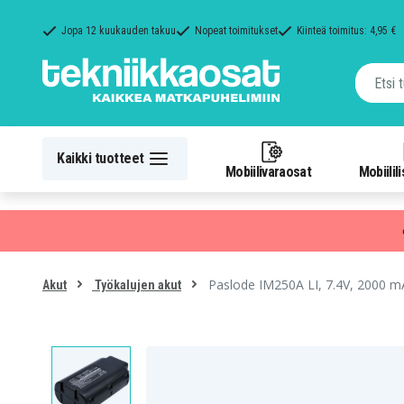
Jopa 12 kuukauden takuu
Nopeat toimitukset
Kiinteä toimitus: 4,95 €
Kaikki tuotteet
Mobiilivaraosat
Mobiilil
Paslode IM250A LI, 7.4V, 2000 
Akut
Työkalujen akut