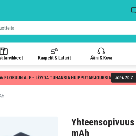
isätarvikkeet
Kaapelit & Laturit
Ääni & Kuva
🔥 ELOKUUN ALE – LÖYDÄ TUHANSIA HUIPPUTARJOUKSIA
70 %
JOPA
mAh
Yhteensopivuus 
mAh