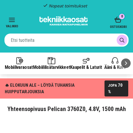
Nopeat toimitukset
Item
0
2
of
VALIKKO
OSTOSKORI
3
Mobiilivaraosat
Mobiililisätarvikkeet
Kaapelit & Laturit
Ääni & Kuva
P
🔥 ELOKUUN ALE – LÖYDÄ TUHANSIA
70
JOPA
HUIPPUTARJOUKSIA
%
Yhteensopivuus Pelican 3760Z0, 4.8V, 1500 mAh