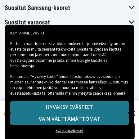
Suositut Samsung-kuoret
Suositut varaosat
KÄYTÄMME EVÄSTEIT
Parhaan mahdollisen käyttökokemuksen tarjoamiseksi käytämme
evästeitä
ja muita seurantatekniikoita. Evästeitä voidaan käyttää
personoituun ja ei-personoituun mainontaan. Lue lisää
Maksuvaihtoehdot
evästekäytännöstämme ja siitä, miten
Google käsittelee
henkilötietoja
.
Toimitusvaihtoehdot
Painamalla ”Hyväksy kaikki” annat suostumuksesi evästeiden ja
muiden seurantatekniikoiden tallentamiseen laitteellesi. Suostumus
on vapaaehtoinen ja sitä voi muuttaa milloin tahansa
evästeasetuksista tai ottamalla meihin yhteyttä saadaksesi ohjeita.
Copyright © 2026, Spares Nordic AB
HYVÄKSY EVÄSTEET
SIVULLA MAINITUT TAVARAMERKIT OVAT OMISTAJIENSA
15,75 €
Pelican 3760Z0, 4.8V, 1500 mAh
VAIN VÄLTTÄMÄTTÖMÄT
OMAISUUTTA.
LISÄÄ OSTOSKORIIN
Evästeasetukset