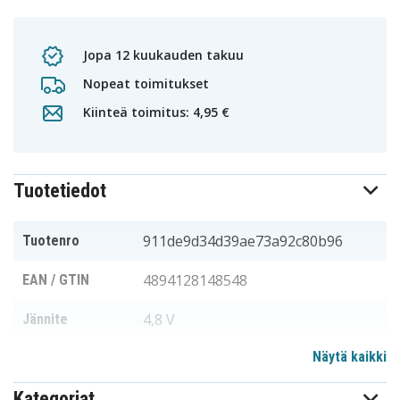
Jopa 12 kuukauden takuu
Nopeat toimitukset
Kiinteä toimitus: 4,95 €
Tuotetiedot
911de9d34d39ae73a92c80b96
Tuotenro
4894128148548
EAN / GTIN
4,8 V
Jännite
Näytä kaikki
Pelican
Sopii merkkiin
Kategoriat
71,52 x 52,60 x 14,10 mm
Mitat