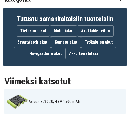
1500 mAh
Kapasiteetti
Tutustu samankaltaisiin tuotteisiin
Akku korvaa:
Tietokoneakut
Mobiiliakut
Akut tabletteihin
3765-301-000
3769
SmartWatch-akut
Kamera-akut
Työkalujen akut
Navigaattorin akut
Akku koiratutkaan
Akku on yhteensopiva seuraavien mallien kanssa:
Pelican 3715Z0
Pelican 3760Z0
Pelican 3765
LED ATEX 2015
Pelican 3765
Pelican 3765PL
Viimeksi katsotut
Right Angle
Right Angle
Pelican 3769
Light
Light
Pelican 3760Z0, 4.8V, 1500 mAh