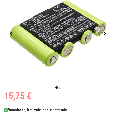
Item
1
item
item
15,75 €
of
0
1
2
Varastossa, heti valmis toimitettavaksi