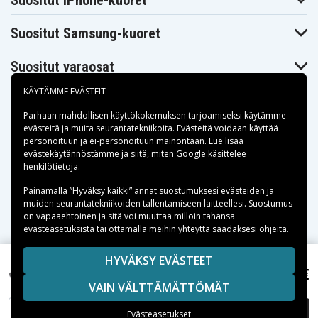
Suositut iPhone-kuoret
Pentax Optio
Pentax Optio
Pentax Optio
WG-2
WG-2 GPS
WG1
Suositut Samsung-kuoret
Pentax Optio
Pentax WG-10
Pentax WG-3
X70
Pentax WG-3
Pentax WG-4
Pentax X70
Suositut varaosat
GPS
Ricoh CX3
Ricoh CX4
Ricoh CX5
KÄYTÄMME EVÄSTEIT
Ricoh CX6
Ricoh HZ15
Ricoh PX
Ricoh Theta 360
Parhaan mahdollisen käyttökokemuksen tarjoamiseksi käytämme
Degree
Ricoh THETA X
Ricoh Theta 360
Spherical
evästeitä
ja muita seurantatekniikoita. Evästeitä voidaan käyttää
360 camera
Panorama
personoituun ja ei-personoituun mainontaan. Lue lisää
Camera
Maksuvaihtoehdot
evästekäytännöstämme ja siitä, miten
Google käsittelee
Ricoh Theta X
Ricoh Theta S
Ricoh Theta V
henkilötietoja
.
360° Camera
Ricoh Theta Z1
Ricoh WG-2
Ricoh WG-20
Toimitusvaihtoehdot
Painamalla ”Hyväksy kaikki” annat suostumuksesi evästeiden ja
Ricoh WG-4
Ricoh WG-4 GPS
Ricoh WG-5 GPS
muiden seurantatekniikoiden tallentamiseen laitteellesi. Suostumus
Ricoh WG-6
on vapaaehtoinen ja sitä voi muuttaa milloin tahansa
evästeasetuksista tai ottamalla meihin yhteyttä saadaksesi ohjeita.
Copyright © 2026, Spares Nordic AB
HYVÄKSY EVÄSTEET
SIVULLA MAINITUT TAVARAMERKIT OVAT OMISTAJIENSA
7,99 €
Pentax Optio WG-1 GPS, 3,7V, 800mAh
VAIN VÄLTTÄMÄTTÖMÄT
OMAISUUTTA.
LISÄÄ OSTOSKORIIN
Evästeasetukset