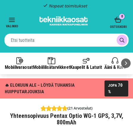
Nopeat toimitukset
Item
0
2
of
VALIKKO
OSTOSKORI
3
Mobiilivaraosat
Mobiililisätarvikkeet
Kaapelit & Laturit
Ääni & Kuva
P
🔥 ELOKUUN ALE – LÖYDÄ TUHANSIA
70
JOPA
HUIPPUTARJOUKSIA
%
(21 Arvostelut)
Yhteensopivuus Pentax Optio WG-1 GPS, 3,7V,
800mAh