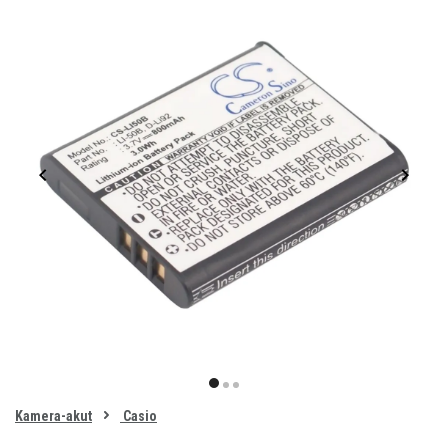
Item
1
item
item
item
of
0
Kamera-akut
Casio
1
2
3