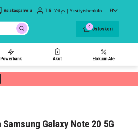
Yritys
|
Yksityishenkilö
Asiakaspalvelu
Tili
FI
0
Ostoskori
Powerbank
Akut
Elokuun Ale
ö
n Samsung Galaxy Note 20 5G