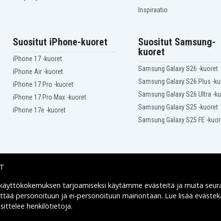
Inspiraatio
Suositut iPhone-kuoret
Suositut Samsung-
kuoret
iPhone 17 -kuoret
Samsung Galaxy S26 -kuoret
iPhone Air -kuoret
Samsung Galaxy S26 Plus -ku
iPhone 17 Pro -kuoret
Samsung Galaxy S26 Ultra -ku
iPhone 17 Pro Max -kuoret
Samsung Galaxy S25 -kuoret
iPhone 17e -kuoret
Samsung Galaxy S25 FE -kuor
IT
 käyttökokemuksen tarjoamiseksi käytämme
evästeitä
ja muita seur
Toimitusvaihtoehdot
yttää personoituun ja ei-personoituun mainontaan. Lue lisää eväst
ittelee henkilötietoja
.