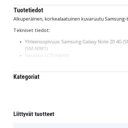
Tuotetiedot
Alkuperäinen, korkealaatuinen kuvaruutu Samsung-t
Tekniset tiedot:
Yhteensopivuus: Samsung Galaxy Note 20 4G (S
(SM-N981)
Varaosa: LCD-näyttö
Väri: Pronssin värinen
Original: Kyllä
Brändi: Samsung
Kategoriat
GH82-23733B
Tuotenro
8721428038957
EAN / GTIN
Liittyvät tuotteet
Näyttö
Tuotetyyppi