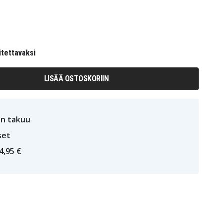
itettavaksi
LISÄÄ OSTOSKORIIN
n takuu
set
4,95 €