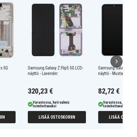
us 5G
Samsung Galaxy Z Flip5 5G LCD-
Samsung Galaxy A34 
näyttö - Lavender
näyttö - Musta
320,23 €
82,72 €
Varastossa, heti valmis
Varastossa, heti valm
toimitettavaksi
toimitettavaksi
IIN
LISÄÄ OSTOSKORIIN
LISÄÄ OSTOSKO