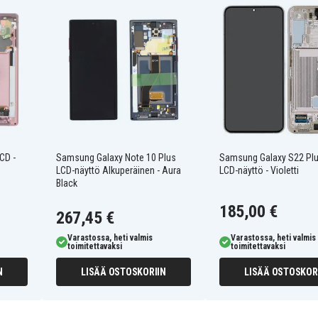
CD -
Samsung Galaxy Note 10 Plus
Samsung Galaxy S22 Pl
LCD-näyttö Alkuperäinen - Aura
LCD-näyttö - Violetti
Black
185,00 €
267,45 €
Varastossa, heti valmis
Varastossa, heti valmis
toimitettavaksi
toimitettavaksi
N
LISÄÄ OSTOSKORIIN
LISÄÄ OSTOSKOR