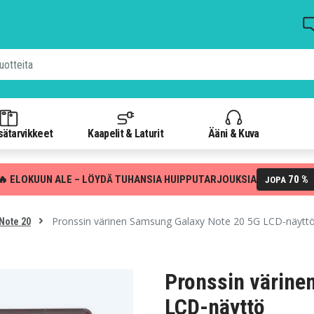
isätarvikkeet
Kaapelit & Laturit
Ääni & Kuva
🔥 ELOKUUN ALE – LÖYDÄ TUHANSIA HUIPPUTARJOUKSIA
70 %
JOPA
Pronssin värinen Samsung Galaxy Note 20 5G LCD-näytt
Note 20
Pronssin värine
LCD-näyttö