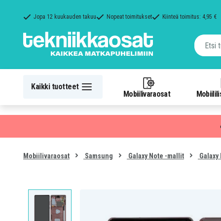
Jopa 12 kuukauden takuu
Nopeat toimitukset
Kiinteä toimitus: 4,95 €
Kaikki tuotteet
Mobiilivaraosat
Mobiilil
Mobiilivaraosat
Samsung
Galaxy Note -mallit
Galaxy 