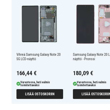
Vihreä Samsung Galaxy Note 20
Samsung Galaxy Note 20 L
5G LCD-näyttö
näyttö - Pronssi
166,44 €
180,09 €
Varastossa, heti valmis
Varastossa, heti valmis
toimitettavaksi
toimitettavaksi
LISÄÄ OSTOSKORIIN
LISÄÄ OSTOSKORII