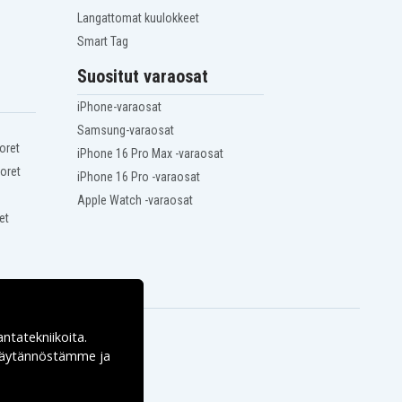
Langattomat kuulokkeet
Smart Tag
Suositut varaosat
iPhone-varaosat
Samsung-varaosat
oret
iPhone 16 Pro Max -varaosat
oret
iPhone 16 Pro -varaosat
Apple Watch -varaosat
et
antatekniikoita.
ekäytännöstämme ja