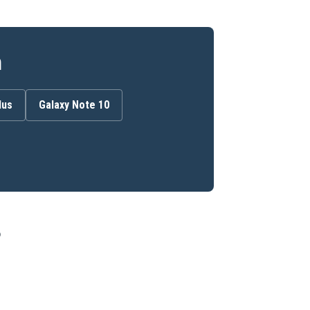
n
lus
Galaxy Note 10
ö