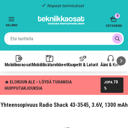
Nopeat toimitukset
Item
0
2
of
VALIKKO
OSTOSKORI
3
Mobiilivaraosat
Mobiililisätarvikkeet
Kaapelit & Laturit
Ääni & Kuva
P
🔥 ELOKUUN ALE – LÖYDÄ TUHANSIA
70
JOPA
HUIPPUTARJOUKSIA
%
Yhteensopivuus Radio Shack 43-3545, 3.6V, 1300 mAh