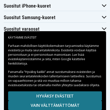
Panasonic KX-
Panasonic KX-
Panasonic KX-
TC1486
TC1493
TC1493CB
Suositut iPhone-kuoret
Panasonic KX-
Panasonic KX-
Panasonic KX-
TC1493CW
TC1500
TC1501
Panasonic KX-
Panasonic KX-
Panasonic KX-
Suositut Samsung-kuoret
TC1501B
TC1502
TC1503
Panasonic KX-
Panasonic KX-
Panasonic KX-
TC1507
TC1520
TC1520B
Suositut varaosat
Panasonic KX-
Panasonic KX-
Panasonic KX-
TC1696
TC1700
TC1701
KÄYTÄMME EVÄSTEIT
Panasonic KX-
Panasonic KX-
Panasonic KX-
TC1701B
TC1703
TC1710
Parhaan mahdollisen käyttökokemuksen tarjoamiseksi käytämme
Panasonic KX-
Panasonic KX-
Panasonic KX-
evästeitä
ja muita seurantatekniikoita. Evästeitä voidaan käyttää
TC1710B
TC1711
TC1711B
personoituun ja ei-personoituun mainontaan. Lue lisää
Panasonic KX-
Panasonic KX-
Panasonic KX-
Maksuvaihtoehdot
evästekäytännöstämme ja siitä, miten
Google käsittelee
TC1713
TC1720
TC1720B
henkilötietoja
.
Panasonic KX-
Panasonic KX-
Panasonic KX-
TC1721
TC1721B
TC1722
Toimitusvaihtoehdot
Painamalla ”Hyväksy kaikki” annat suostumuksesi evästeiden ja
Panasonic KX-
Panasonic KX-
Panasonic KX-
muiden seurantatekniikoiden tallentamiseen laitteellesi. Suostumus
TC1723
TC1731
TC1731B
on vapaaehtoinen ja sitä voi muuttaa milloin tahansa
Panasonic KX-
Panasonic KX-
Panasonic KX-
TC1733
TC1733CB
TC1740
evästeasetuksista tai ottamalla meihin yhteyttä saadaksesi ohjeita.
Panasonic KX-
Panasonic KX-
Panasonic KX-
TC1740B
TC1741
TC1741B
Copyright © 2026, Spares Nordic AB
HYVÄKSY EVÄSTEET
Panasonic KX-
Panasonic KX-
Panasonic KX-
SIVULLA MAINITUT TAVARAMERKIT OVAT OMISTAJIENSA
TC1743
TC1750
TC1750B
VAIN VÄLTTÄMÄTTÖMÄT
OMAISUUTTA.
Panasonic KX-
Panasonic KX-
Panasonic KX-
TC1800
TC1800B
TC1801