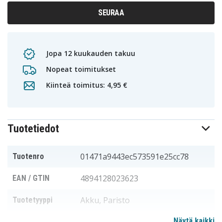
SEURAA
Jopa 12 kuukauden takuu
Nopeat toimitukset
Kiinteä toimitus: 4,95 €
Tuotetiedot
01471a9443ec573591e25cc78
Tuotenro
4894128023623
EAN / GTIN
Akku, Paristo
Tuotetyyppi
Näytä kaikki
Jännite