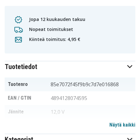
Jopa 12 kuukauden takuu
Nopeat toimitukset
Kiinteä toimitus: 4,95 €
Tuotetiedot
85e7072f45f9b9c7d7e016868
Tuotenro
4894128074595
EAN / GTIN
12,0 V
Jännite
Näytä kaikki
Ramset
Sopii merkkiin
Kategoriat
138,77 x 72,88 x 71,18 mm
Mitat