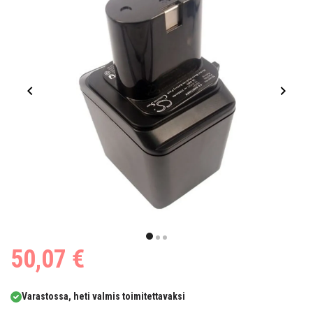
Item
1
item
item
item
50,07 €
of
0
1
2
3
Varastossa, heti valmis toimitettavaksi