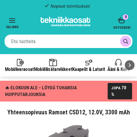
Nopeat toimitukset
Item
0
2
of
VALIKKO
OSTOSKORI
3
Mobiilivaraosat
Mobiililisätarvikkeet
Kaapelit & Laturit
Ääni & Kuva
P
🔥 ELOKUUN ALE – LÖYDÄ TUHANSIA
70
JOPA
HUIPPUTARJOUKSIA
%
Yhteensopivuus Ramset CSD12, 12.0V, 3300 mAh