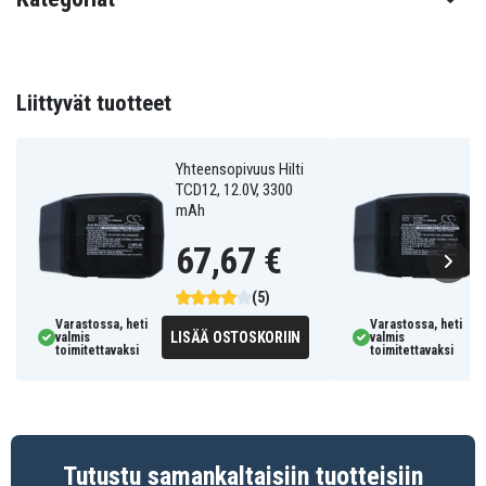
3300 mAh
Kapasiteetti
Liittyvät tuotteet
Akku korvaa:
92931
Yhteensopivuus Hilti
TCD12, 12.0V, 3300
mAh
Akku on yhteensopiva seuraavien mallien kanssa:
67,67 €
Ramset CSD12
Skil HD3736
(5)
Varastossa, heti
Varastossa, heti
LISÄÄ OSTOSKORIIN
valmis
valmis
toimitettavaksi
toimitettavaksi
Tutustu samankaltaisiin tuotteisiin