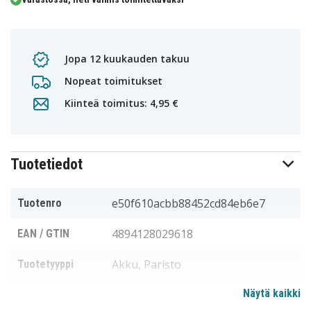
Jopa 12 kuukauden takuu
Nopeat toimitukset
Kiinteä toimitus: 4,95 €
Tuotetiedot
e50f610acbb88452cd84eb6e7
Tuotenro
4894128029618
EAN / GTIN
Akku, Paristo
Tuotetyyppi
Näytä kaikki
2,4 V
Jännite