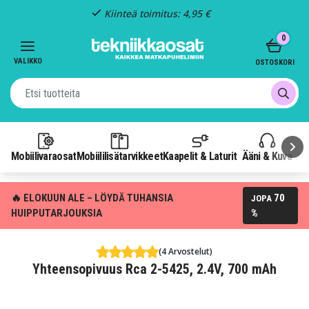
Kiinteä toimitus: 4,95 €
Item
0
3
of
VALIKKO
OSTOSKORI
3
Mobiilivaraosat
Mobiililisätarvikkeet
Kaapelit & Laturit
Ääni & Kuva
P
🔥 ELOKUUN ALE – LÖYDÄ TUHANSIA
70
JOPA
HUIPPUTARJOUKSIA
%
(4 Arvostelut)
Yhteensopivuus Rca 2-5425, 2.4V, 700 mAh