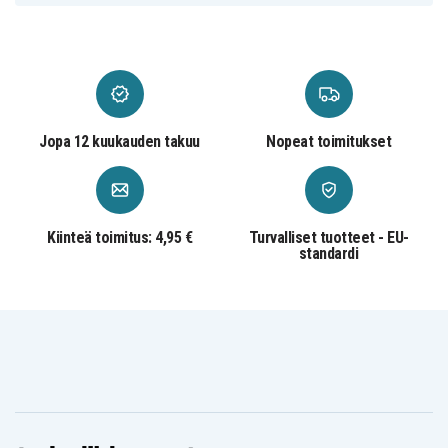
BY0929
ESP-1-47-1166
Akku on yhteensopiva seuraavien mallien kanssa:
At&t 3101
At&t 3111
At&t AT-3201
At&t AT-3211-2
At&t AT3201
At&t AT3211-2
At&t AT32112
At&t BT-18433
At&t BT-184342
Jopa 12 kuukauden takuu
Nopeat toimitukset
At&t BT-28433
At&t BT-284342
At&t BT-6010
At&t BT-8000
At&t BT-8001
At&t BT-8300
At&t BT18433
At&t BT184342
At&t BT28433
At&t BT284342
At&t BT6010
At&t BT8000
At&t BT8001
At&t BT8300
At&t CL74209
Kiinteä toimitus: 4,95 €
Turvalliset tuotteet - EU-
At&t CL74309
At&t CL80109
At&t CL81109
standardi
At&t CL81209
At&t CL81309
At&t CL82109
At&t CL82209
At&t CL82309
At&t CL82359
At&t CL82409
At&t CL82509
At&t CL82589
At&t CL82609
At&t CL82659
At&t CL82859
At&t CL84109
At&t CL84209
At&t CL84309
At&t EL51109
At&t EL51209
At&t EL51359
At&t EL52109
At&t EL52209
At&t EL52259
At&t EL52309
At&t EL52409
At&t SL80108
At&t SL81108
At&t SL82000
At&t SL82118
At&t SL82208
At&t SL82218
At&t SL82308