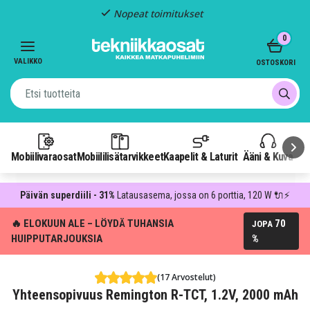
Nopeat toimitukset
Item
0
2
of
VALIKKO
OSTOSKORI
3
Mobiilivaraosat
Mobiililisätarvikkeet
Kaapelit & Laturit
Ääni & Kuva
P
Päivän superdiili - 31%
Latausasema, jossa on 6 porttia, 120 W 🔌⚡
🔥 ELOKUUN ALE – LÖYDÄ TUHANSIA
70
JOPA
HUIPPUTARJOUKSIA
%
(17 Arvostelut)
Yhteensopivuus Remington R-TCT, 1.2V, 2000 mAh