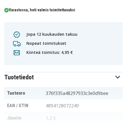
Varastossa, heti valmis toimitettavaksi
Jopa 12 kuukauden takuu
Nopeat toimitukset
Kiinteä toimitus: 4,95 €
Tuotetiedot
376f335a48297933c3e0d9bee
Tuotenro
4894128072249
EAN / GTIN
1,2 V
Jännite