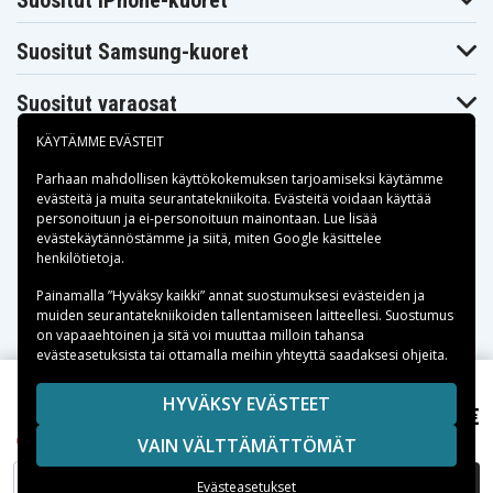
Suositut iPhone-kuoret
9200
9250
9270
Remington R-
Remington R-
Remington R-
9290
9300
9350
Suositut Samsung-kuoret
Remington R-
Remington R-
Remington R-
9370
9500
TCT
Suositut varaosat
Remington
Remington
Remington R846
R842
R845
Remington
Remington
KÄYTÄMME EVÄSTEIT
Remington R856
R850
R851
Remington
Remington
Parhaan mahdollisen käyttökokemuksen tarjoamiseksi käytämme
Remington R875
R860
R870
evästeitä
ja muita seurantatekniikoita. Evästeitä voidaan käyttää
Remington
Remington
Remington R960
personoituun ja ei-personoituun mainontaan. Lue lisää
R890
R950
Maksuvaihtoehdot
evästekäytännöstämme ja siitä, miten
Google käsittelee
Remington
Remington
Remington
henkilötietoja
.
R970
TA3050
TA3070
Remington
Remington
Remington
Toimitusvaihtoehdot
Painamalla ”Hyväksy kaikki” annat suostumuksesi evästeiden ja
TA4570
TA5570
TF300
muiden seurantatekniikoiden tallentamiseen laitteellesi. Suostumus
Remington
Remington
Remington WDF-
TF400
TF600
5000
on vapaaehtoinen ja sitä voi muuttaa milloin tahansa
evästeasetuksista tai ottamalla meihin yhteyttä saadaksesi ohjeita.
Wahl 4810
Wahl 4830
Wahl 5000
Wahl 7040
Wahl 8550
Wahl 8551
Wahl 8554
Wahl 8745
Wahl 9550
Copyright © 2026, Spares Nordic AB
HYVÄKSY EVÄSTEET
10,47 €
Wahl 9590
Remington R-TCT, 1.2V, 2000 mAh
Wahl 9851
Wahl 9852
SIVULLA MAINITUT TAVARAMERKIT OVAT OMISTAJIENSA
Wahl Home Pro
Wahl Vision 180
VAIN VÄLTTÄMÄTTÖMÄT
OMAISUUTTA.
LISÄÄ OSTOSKORIIN
Evästeasetukset