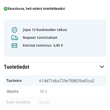
Varastossa, heti valmis toimitettavaksi
Jopa 12 kuukauden takuu
Nopeat toimitukset
Kiinteä toimitus: 4,95 €
Tuotetiedot
614d71dba729e768829a65ca2
Tuotenro
18 V
Jännite
Ryobi
Sopii merkkiin