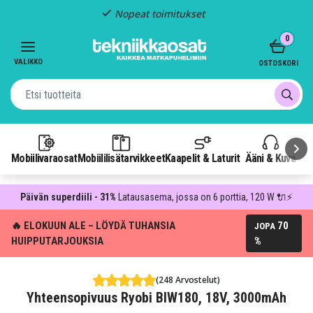
Nopeat toimitukset
Item
0
2
of
VALIKKO
OSTOSKORI
3
Mobiilivaraosat
Mobiililisätarvikkeet
Kaapelit & Laturit
Ääni & Kuva
P
Päivän superdiili - 31%
Latausasema, jossa on 6 porttia, 120 W 🔌⚡
🔥 ELOKUUN ALE – LÖYDÄ TUHANSIA
70
JOPA
HUIPPUTARJOUKSIA
%
(248 Arvostelut)
Yhteensopivuus Ryobi BIW180, 18V, 3000mAh