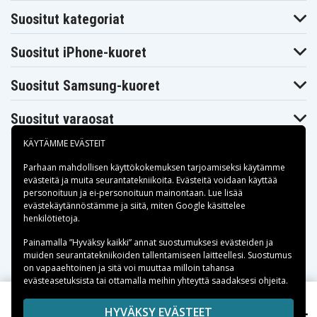
Ryobi P2060
Ryobi P208B
Ryobi P210
Suositut kategoriat
Ryobi P2100
Ryobi P2102
Ryobi P2105
Ryobi P211
Ryobi P220
Ryobi P221
Suositut iPhone-kuoret
Ryobi P230
Ryobi P234G
Ryobi P236
Ryobi P236A
Ryobi P240
Ryobi P2400
Ryobi P241
Ryobi P246
Ryobi P250
Suositut Samsung-kuoret
Ryobi P2500
Ryobi P2600
Ryobi P2603
Ryobi P271
Ryobi P300
Ryobi P301
Suositut varaosat
Ryobi P310
Ryobi P3200
Ryobi P3300
Ryobi P3310
Ryobi P340
Ryobi P400
KÄYTÄMME EVÄSTEIT
Ryobi P410
Ryobi P420
Ryobi P430
Ryobi P500
Ryobi P501
Ryobi P506
Parhaan mahdollisen käyttökokemuksen tarjoamiseksi käytämme
Ryobi P510
Ryobi P514
Ryobi P520
evästeitä
ja muita seurantatekniikoita. Evästeitä voidaan käyttää
Ryobi P521
Ryobi P522
Ryobi P530
personoituun ja ei-personoituun mainontaan. Lue lisää
Ryobi P540
Ryobi P570
Ryobi P600
Maksuvaihtoehdot
evästekäytännöstämme ja siitä, miten
Google käsittelee
Ryobi P610
Ryobi P620
Ryobi P631K
henkilötietoja
.
Ryobi P650
Ryobi P700
Ryobi P701G
Ryobi P703
Ryobi P704
Ryobi P710
Toimitusvaihtoehdot
Painamalla ”Hyväksy kaikki” annat suostumuksesi evästeiden ja
Ryobi P711
Ryobi P715
Ryobi P716
muiden seurantatekniikoiden tallentamiseen laitteellesi. Suostumus
Ryobi P730
Ryobi P731
Ryobi P740
on vapaaehtoinen ja sitä voi muuttaa milloin tahansa
Ryobi P741
Ryobi P780
Ryobi P813
evästeasetuksista tai ottamalla meihin yhteyttä saadaksesi ohjeita.
Ryobi P835
Ryobi R18ALF-0
Ryobi R18I-0
Ryobi
Copyright © 2026, Spares Nordic AB
HYVÄKSY EVÄSTEET
Ryobi R18SDS-0
Ryobi RFL180M
RAD1801M