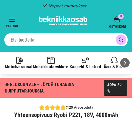
Nopeat toimitukset
Item
0
2
of
VALIKKO
OSTOSKORI
3
Mobiilivaraosat
Mobiililisätarvikkeet
Kaapelit & Laturit
Ääni & Kuva
P
🔥 ELOKUUN ALE – LÖYDÄ TUHANSIA
70
JOPA
HUIPPUTARJOUKSIA
%
(129 Arvostelut)
Yhteensopivuus Ryobi P221, 18V, 4000mAh