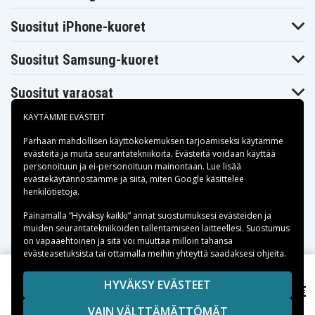
Ryobi P241
Ryobi P246
Ryobi P250
Ryobi P2500
Ryobi P2600
Ryobi P2603
Suositut iPhone-kuoret
Ryobi P271
Ryobi P300
Ryobi P301
Ryobi P310
Ryobi P3200
Ryobi P3300
Suositut Samsung-kuoret
Ryobi P3310
Ryobi P340
Ryobi P400
Ryobi P410
Ryobi P420
Ryobi P430
Ryobi P500
Ryobi P501
Ryobi P506
Suositut varaosat
Ryobi P510
Ryobi P514
Ryobi P520
Ryobi P521
Ryobi P522
Ryobi P530
KÄYTÄMME EVÄSTEIT
Ryobi P540
Ryobi P570
Ryobi P600
Ryobi P610
Ryobi P620
Ryobi P631K
Parhaan mahdollisen käyttökokemuksen tarjoamiseksi käytämme
Ryobi P650
Ryobi P700
Ryobi P701G
evästeitä
ja muita seurantatekniikoita. Evästeitä voidaan käyttää
Ryobi P703
Ryobi P704
Ryobi P710
personoituun ja ei-personoituun mainontaan. Lue lisää
Maksuvaihtoehdot
Ryobi P711
Ryobi P715
Ryobi P716
evästekäytännöstämme ja siitä, miten
Google käsittelee
henkilötietoja
Ryobi P730
.
Ryobi P731
Ryobi P740
Ryobi P741
Ryobi P780
Ryobi P813
Toimitusvaihtoehdot
Painamalla ”Hyväksy kaikki” annat suostumuksesi evästeiden ja
Ryobi P835
Ryobi R18ALF-0
Ryobi R18I-0
muiden seurantatekniikoiden tallentamiseen laitteellesi. Suostumus
Ryobi
Ryobi R18SDS-0
Ryobi RFL180M
on vapaaehtoinen ja sitä voi muuttaa milloin tahansa
RAD1801M
evästeasetuksista tai ottamalla meihin yhteyttä saadaksesi ohjeita.
Ryobi
Ryobi
Ryobi ZRP813
RLT183225F
RMT1801M
Copyright © 2026, Spares Nordic AB
HYVÄKSY EVÄSTEET
57,99 €
Ryobi P221, 18V, 4000mAh
SIVULLA MAINITUT TAVARAMERKIT OVAT OMISTAJIENSA
VAIN VÄLTTÄMÄTTÖMÄT
OMAISUUTTA.