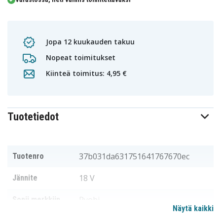
Jopa 12 kuukauden takuu
Nopeat toimitukset
Kiinteä toimitus: 4,95 €
Tuotetiedot
37b031da631751641767670ec
Tuotenro
18 V
Jännite
Ryobi
Sopii merkkiin
Näytä kaikki