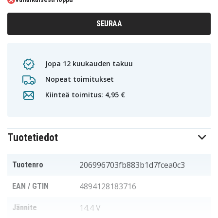
SEURAA
Jopa 12 kuukauden takuu
Nopeat toimitukset
Kiinteä toimitus: 4,95 €
Tuotetiedot
206996703fb883b1d7fcea0c3
Tuotenro
4894128183716
EAN / GTIN
14.4 V
Jännite