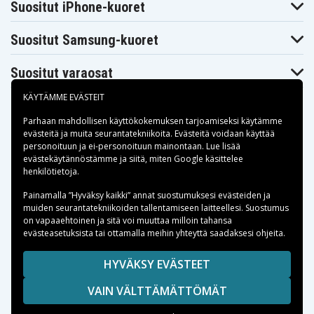
Suositut iPhone-kuoret
Suositut Samsung-kuoret
Suositut varaosat
KÄYTÄMME EVÄSTEIT
Parhaan mahdollisen käyttökokemuksen tarjoamiseksi käytämme
evästeitä
ja muita seurantatekniikoita. Evästeitä voidaan käyttää
personoituun ja ei-personoituun mainontaan. Lue lisää
Maksuvaihtoehdot
evästekäytännöstämme ja siitä, miten
Google käsittelee
henkilötietoja
.
Toimitusvaihtoehdot
Painamalla ”Hyväksy kaikki” annat suostumuksesi evästeiden ja
muiden seurantatekniikoiden tallentamiseen laitteellesi. Suostumus
on vapaaehtoinen ja sitä voi muuttaa milloin tahansa
evästeasetuksista tai ottamalla meihin yhteyttä saadaksesi ohjeita.
Copyright © 2026, Spares Nordic AB
HYVÄKSY EVÄSTEET
SIVULLA MAINITUT TAVARAMERKIT OVAT OMISTAJIENSA
VAIN VÄLTTÄMÄTTÖMÄT
OMAISUUTTA.