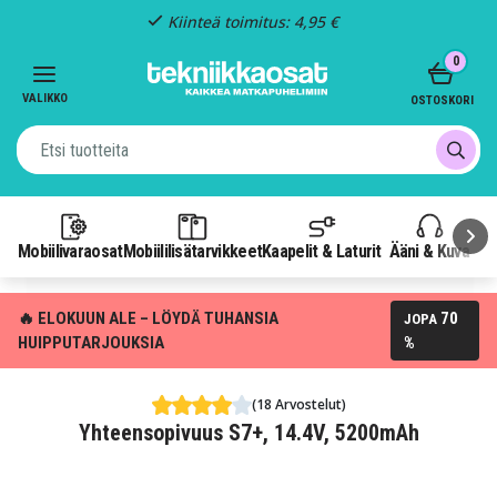
Kiinteä toimitus: 4,95 €
Item
0
3
of
VALIKKO
OSTOSKORI
3
Mobiilivaraosat
Mobiililisätarvikkeet
Kaapelit & Laturit
Ääni & Kuva
P
🔥 ELOKUUN ALE – LÖYDÄ TUHANSIA
70
JOPA
HUIPPUTARJOUKSIA
%
(18 Arvostelut)
Yhteensopivuus S7+, 14.4V, 5200mAh