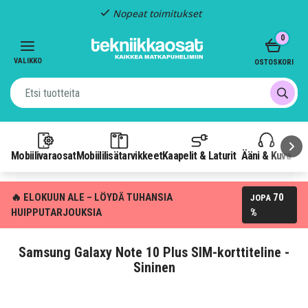
Nopeat toimitukset
Item
0
2
of
VALIKKO
OSTOSKORI
3
Mobiilivaraosat
Mobiililisätarvikkeet
Kaapelit & Laturit
Ääni & Kuva
P
🔥 ELOKUUN ALE – LÖYDÄ TUHANSIA
70
JOPA
HUIPPUTARJOUKSIA
%
Samsung Galaxy Note 10 Plus SIM-korttiteline -
Sininen