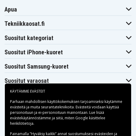
Apua
Tekniikkaosat.fi
Suositut kategoriat
Suositut iPhone-kuoret
Suositut Samsung-kuoret
Suositut varaosat
KÄYTÄMME EVÄSTEIT
Parhaan mahdollisen käyttökokemuksen tarjoamiseksi käytämme
evästeitä
ja muita seurantatekniikoita. Evästeitä voidaan käyttää
personoituun ja ei-personoituun mainontaan. Lue lisää
Maksuvaihtoehdot
evästekäytännöstämme ja siitä, miten
Google käsittelee
henkilötietoja
.
Toimitusvaihtoehdot
Painamalla ”Hyväksy kaikki” annat suostumuksesi evästeiden ja