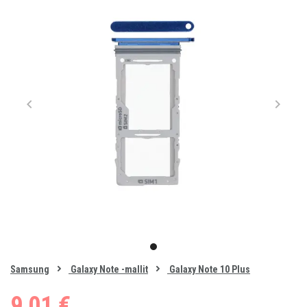
Item
1
item
of
0
Samsung
Galaxy Note -mallit
Galaxy Note 10 Plus
1
9,01 €