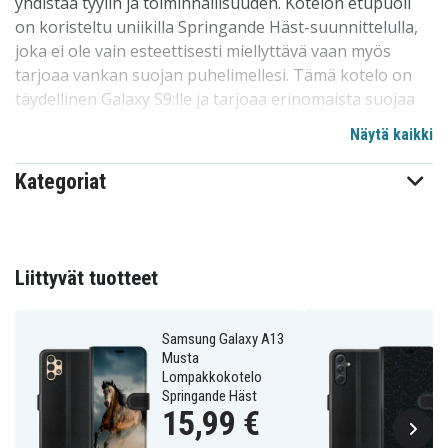
yhdistää tyylin ja toiminnallisuuden. Kotelon etupuoli
on koristeltu uniikilla Springande Häst-suunnittelulla,
joka ei ole vain esteettisesti miellyttävä vaan myös
tarjoaa vankan suojan puhelimellesi. Tämä kotelo on
täydellinen Galaxy S9:lle ja tarjoaa erinomaista suojaa
samalla kun se pitää korttisi ja käteisesi järjestyksessä.
Näytä kaikki
Kotelon voi sulkea turvallisesti magneettilukolla, ja sen
Kategoriat
samettinen sisäpuoli sisältää korttitaskut. Musta
takapinta antaa tyylikkään ilmeen, ja puhelimesi pysyy
turvallisesti paikoillaan kotelon sisäänrakennetussa
kuoressa. Tämä kaksi-yhdessä-ratkaisu yhdistää
Liittyvät tuotteet
lompakon ja puhelinkuoren, mikä tekee arvoesineiden
järjestämisestä helppoa. Täydellisesti sovitettu Galaxy
S9:lle, erityisesti suunnitellulla kameran aukolla.
Samsung Galaxy A13
Musta
Lompakkokotelo
Tuotetiedot:
Springande Häst
15,99 €
-Erityisesti suunniteltu Galaxy S9 lompakkokoteloksi.