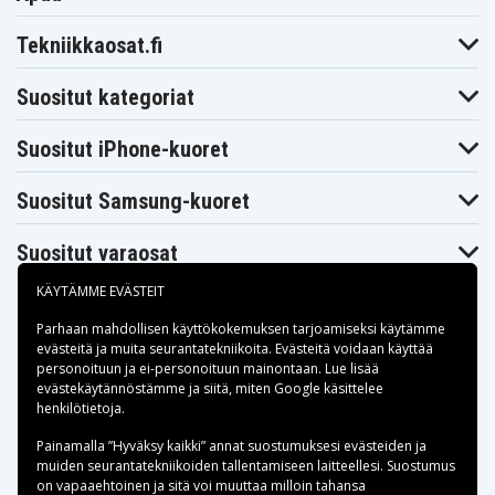
Tekniikkaosat.fi
Suositut kategoriat
Suositut iPhone-kuoret
Suositut Samsung-kuoret
Suositut varaosat
KÄYTÄMME EVÄSTEIT
Parhaan mahdollisen käyttökokemuksen tarjoamiseksi käytämme
evästeitä
ja muita seurantatekniikoita. Evästeitä voidaan käyttää
personoituun ja ei-personoituun mainontaan. Lue lisää
Maksuvaihtoehdot
evästekäytännöstämme ja siitä, miten
Google käsittelee
henkilötietoja
.
Toimitusvaihtoehdot
Painamalla ”Hyväksy kaikki” annat suostumuksesi evästeiden ja
muiden seurantatekniikoiden tallentamiseen laitteellesi. Suostumus
on vapaaehtoinen ja sitä voi muuttaa milloin tahansa