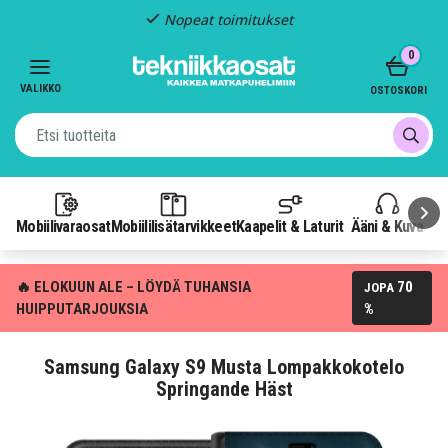
Nopeat toimitukset
Item
0
2
of
VALIKKO
OSTOSKORI
3
Mobiilivaraosat
Mobiililisätarvikkeet
Kaapelit & Laturit
Ääni & Kuva
P
🔥 ELOKUUN ALE – LÖYDÄ TUHANSIA
70
JOPA
HUIPPUTARJOUKSIA
%
Samsung Galaxy S9 Musta Lompakkokotelo
Springande Häst