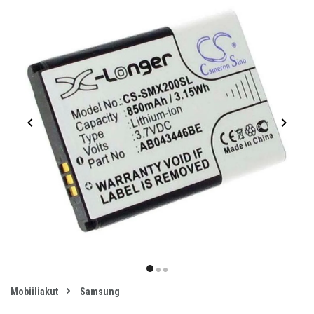
Item
1
item
item
item
of
0
Mobiiliakut
Samsung
1
2
3