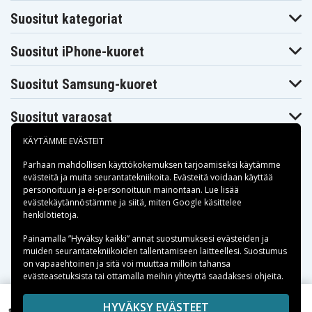
Samsung SGH-
Samsung SGH-
Samsung SGH-
X150
X158
X160
Suositut kategoriat
Samsung SGH-
Samsung SGH-
Samsung SGH-
X168
X180
X200
Samsung SGH-
Samsung SGH-
Samsung SGH-
Suositut iPhone-kuoret
X208
X210
X300
Samsung SGH-
Samsung SGH-
Samsung SGH-
X308
X430
X500
Suositut Samsung-kuoret
Samsung SGH-
Samsung SGH-
Samsung SGH-
X510
X518
X520
Suositut varaosat
Samsung SGH-
Samsung SGH-
Samsung SGH-
X530
X568
X630
Samsung SGH-
Samsung SGH-
Samsung SGH-
KÄYTÄMME EVÄSTEIT
X680
X680v
X969
Samsung SGH-
Samsung SGH-
Samsung SPH-
Parhaan mahdollisen käyttökokemuksen tarjoamiseksi käytämme
X979
i320
M300
evästeitä
ja muita seurantatekniikoita. Evästeitä voidaan käyttää
Samsung SPH-
Samsung Slash
personoituun ja ei-personoituun mainontaan. Lue lisää
M305
M310
Maksuvaihtoehdot
evästekäytännöstämme ja siitä, miten
Google käsittelee
henkilötietoja
.
Toimitusvaihtoehdot
Painamalla ”Hyväksy kaikki” annat suostumuksesi evästeiden ja
muiden seurantatekniikoiden tallentamiseen laitteellesi. Suostumus
on vapaaehtoinen ja sitä voi muuttaa milloin tahansa
evästeasetuksista tai ottamalla meihin yhteyttä saadaksesi ohjeita.
Copyright © 2026, Spares Nordic AB
HYVÄKSY EVÄSTEET