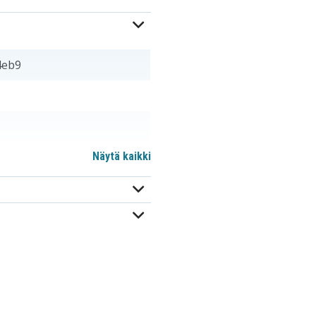
4eb9
Näytä kaikki
EB504465IZBSTD
EB504465VA
EB504465VU