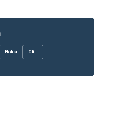
n
Nokia
CAT