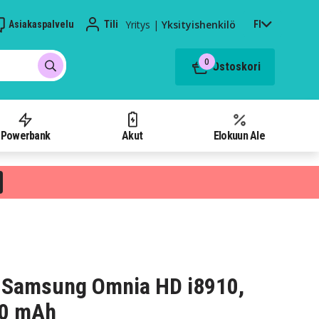
Yritys
|
Yksityishenkilö
Asiakaspalvelu
Tili
FI
0
Ostoskori
Powerbank
Akut
Elokuun Ale
 Samsung Omnia HD i8910,
00 mAh