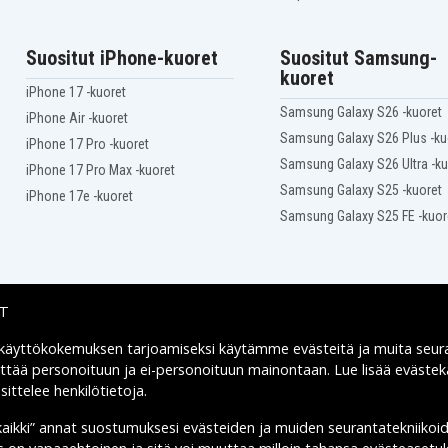
Samsung Stealth
Samsung Transform
M920
0
Samsung Vodafone 360
Suositut iPhone-kuoret
Suositut Samsung-
M1
kuoret
Samsung Wave S5800
iPhone 17 -kuoret
3
Samsung i5801 Galaxy 3
Samsung Galaxy S26 -kuoret
iPhone Air -kuoret
Sprint Replenish
Samsung Galaxy S26 Plus -ku
iPhone 17 Pro -kuoret
T-mobile SGH-T839
Samsung Galaxy S26 Ultra -ku
iPhone 17 Pro Max -kuoret
Uscellular SCH-R680
Samsung Galaxy S25 -kuoret
iPhone 17e -kuoret
Verizon Admire SCH-R720
Samsung Galaxy S25 FE -kuor
Verizon SCH-R940 4G LTE
Verizon Vitality SCH-R720
Vodafone 360 M1
IT
 käyttökokemuksen tarjoamiseksi käytämme
evästeitä
ja muita seur
Toimitusvaihtoehdot
yttää personoituun ja ei-personoituun mainontaan. Lue lisää eväst
ittelee henkilötietoja
.
kaikki” annat suostumuksesi evästeiden ja muiden seurantatekniikoi