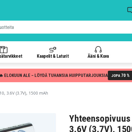
isätarvikkeet
Kaapelit & Laturit
Ääni & Kuva
🔥 ELOKUUN ALE – LÖYDÄ TUHANSIA HUIPPUTARJOUKSIA
70 %
JOPA
, 3.6V (3.7V), 1500 mAh
Yhteensopivuus
3.6V (3.7V), 15