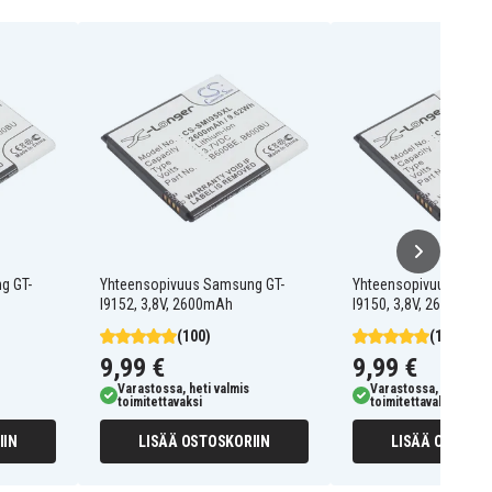
g GT-
Yhteensopivuus Samsung GT-
Yhteensopivuus Sams
I9152, 3,8V, 2600mAh
I9150, 3,8V, 2600mAh
(100)
(100)
9,99 €
9,99 €
Varastossa, heti valmis
Varastossa, heti valm
toimitettavaksi
toimitettavaksi
IIN
LISÄÄ OSTOSKORIIN
LISÄÄ OSTOSKO