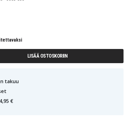
itettavaksi
LISÄÄ OSTOSKORIIN
n takuu
set
4,95 €