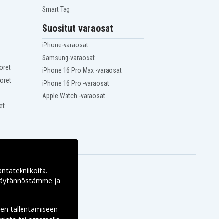
Smart Tag
Suositut varaosat
iPhone-varaosat
Samsung-varaosat
oret
iPhone 16 Pro Max -varaosat
oret
iPhone 16 Pro -varaosat
Apple Watch -varaosat
et
antatekniikoita.
ekäytännöstämme ja
den tallentamiseen