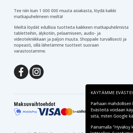
Samsung SPHG360ABB
Samsung Sidekick 4G
Samsung Stealth V
Samsung Tikal
Tee niin kuin 1 000 000 muuta asiakasta, löydä kaikki
Samsung Vodafone 36
matkapuhelimeen meiltä!
Samsung Vitality S
H1
Samsung Wave II
Samsung Wave II S8530
Meiltä löydät edullisia tuotteita kaikkeen matkapuhelimista
Samsung i5700 Galaxy
tabletteihin, älykotiin, pelaamiseen, audio- ja
Samsung i5800 Galaxy 
Spica
videotekniikkaan ja paljon muuta. Shoppaile turvallisesti ja
Samsung i8910 Omnia HD
Softbank 940SC
nopeasti, sillä lähetämme tuotteet suoraan
Sprint SCH-M580
Sprint SPH-M930
varastostamme.
Uscellular Galaxy S
T-mobile Sidekick 4G
Aviator
Uscellular SCH-R680 Repp
Uscellular SCH-R930
Verizon Conquer 4G
Verizon SCH-R940
Verizon SCH-r720
Verizon Tikal
Vodafone 360
Vodafone 360 H1
Vodafone H1360
KÄYTÄMME EVÄSTE
Parhaan mahdollisen
Maksuvaihtoehdot
Evästeitä voidaan kä
siitä, miten
Google käs
Painamalla ”Hyväksy 