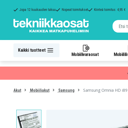
Jopa 12 kuukauden takuu
Nopeat toimitukset
Kiinteä toimitus: 4,95 €
Kaikki tuotteet
Mobiilivaraosat
Mobiilil
Samsung Omnia HD i8910
Akut
Mobiiliakut
Samsung