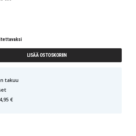
itettavaksi
LISÄÄ OSTOSKORIIN
n takuu
set
4,95 €