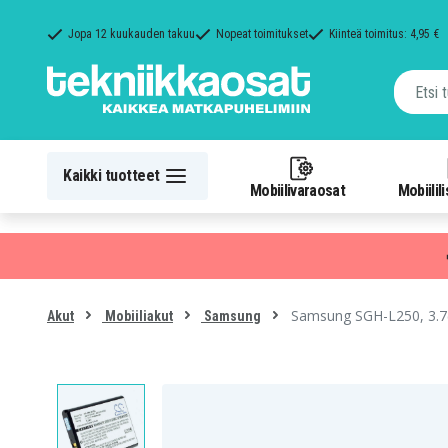
Jopa 12 kuukauden takuu
Nopeat toimitukset
Kiinteä toimitus: 4,95 €
Kaikki tuotteet
Mobiilivaraosat
Mobiilil
Samsung SGH-L250, 3.7(
Akut
Mobiiliakut
Samsung