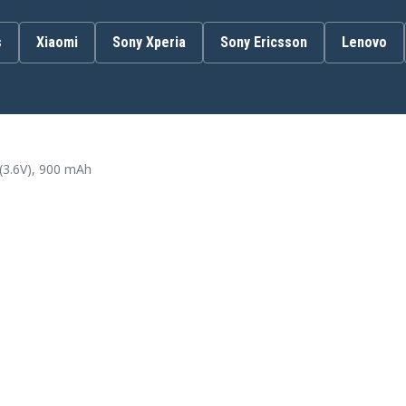
s
Xiaomi
Sony Xperia
Sony Ericsson
Lenovo
Samsung Diva Diamond
Samsung E2652W
Samsung GT-C5130S
Samsung GT-E2120
Samsung GT-S5150
Samsung SGH-B108
Samsung SGH-L258
3.6V), 900 mAh
Samsung SGH-W539