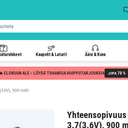
isätarvikkeet
Kaapelit & Laturit
Ääni & Kuva
🔥 ELOKUUN ALE – LÖYDÄ TUHANSIA HUIPPUTARJOUKSIA
70 %
JOPA
3.6V), 900 mAh
Yhteensopivuus
3.7(3.6V), 900 