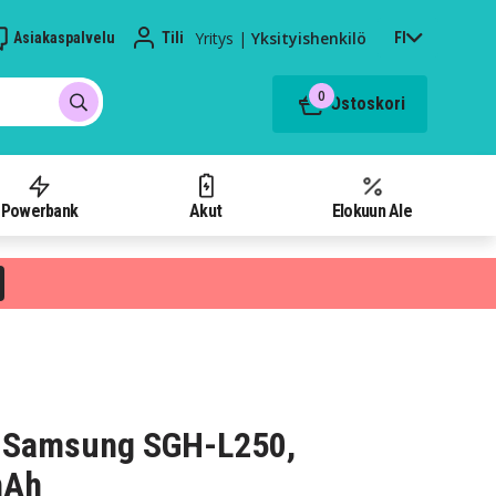
Yritys
|
Yksityishenkilö
Asiakaspalvelu
Tili
FI
0
Ostoskori
Powerbank
Akut
Elokuun Ale
 Samsung SGH-L250,
mAh