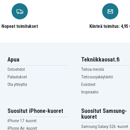
Nopeat toimitukset
Kiinteä toimitus: 4,95 
Apua
Tekniikkaosat.fi
Ostoehdot
Tietoa meistä
Palautukset
Tietosuojakäytäntö
Ota yhteyttä
Evästeet
Inspiraatio
Suositut iPhone-kuoret
Suositut Samsung-
kuoret
iPhone 17 -kuoret
Samsung Galaxy S26 -kuoret
iPhone Air -kuoret