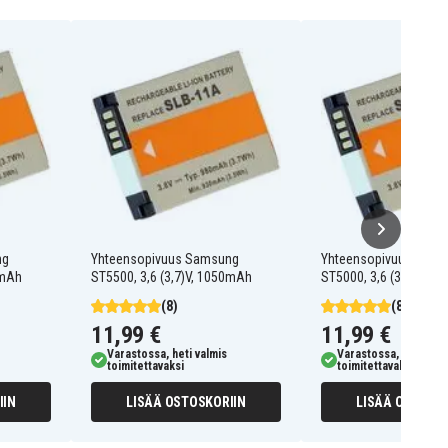
ng
Yhteensopivuus Samsung
Yhteensopivuus Sam
0mAh
ST5500, 3,6 (3,7)V, 1050mAh
ST5000, 3,6 (3,7)V, 1
(8)
(8)
11,99 €
11,99 €
Varastossa, heti valmis
Varastossa, heti valm
toimitettavaksi
toimitettavaksi
IIN
LISÄÄ OSTOSKORIIN
LISÄÄ OSTOSKO