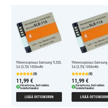
Akku on yhteensopiva seuraavien mallien kanssa:
Samsung CL65
Samsung CL80
Samsung HZ15
Samsung HZ15W
Samsung HZ30
Samsung HZ30W
Samsung HZ50
Samsung HZ50W
Samsung ST5000
Samsung ST5500
Samsung TL320
Samsung TL350
Samsung WB100
Samsung WB1000
Samsung WB5000
Samsung WB550
Samsung WB600
Samsung WB610
Samsung WB660
Samsung WB700
Yhteensopivuus Samsung TL320,
Yhteensopivuus Samsung 
3,6 (3,7)V, 1050mAh
3,6 (3,7)V, 1050mAh
(8)
(8)
11,99 €
11,99 €
Varastossa, heti valmis
Varastossa, heti valmis
toimitettavaksi
toimitettavaksi
LISÄÄ OSTOSKORIIN
LISÄÄ OSTOSKORII