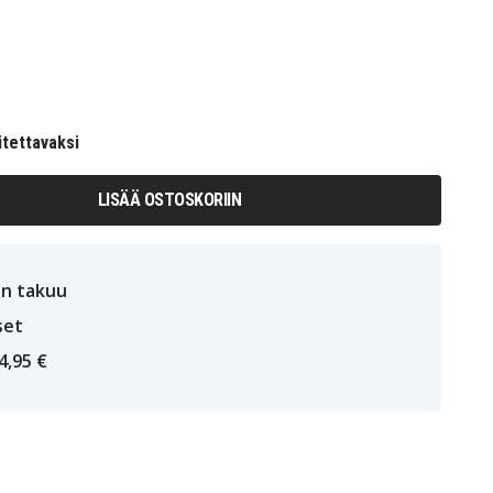
itettavaksi
LISÄÄ OSTOSKORIIN
n takuu
set
4,95 €