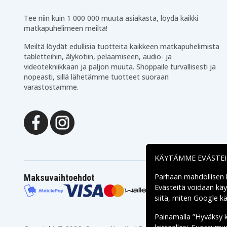
Tee niin kuin 1 000 000 muuta asiakasta, löydä kaikki
matkapuhelimeen meiltä!
Meiltä löydät edullisia tuotteita kaikkeen matkapuhelimista
tabletteihin, älykotiin, pelaamiseen, audio- ja
videotekniikkaan ja paljon muuta. Shoppaile turvallisesti ja
nopeasti, sillä lähetämme tuotteet suoraan
varastostamme.
KÄYTÄMME EVÄSTE
Parhaan mahdollisen
Maksuvaihtoehdot
Evästeitä voidaan kä
siitä, miten
Google käs
Painamalla ”Hyväksy 