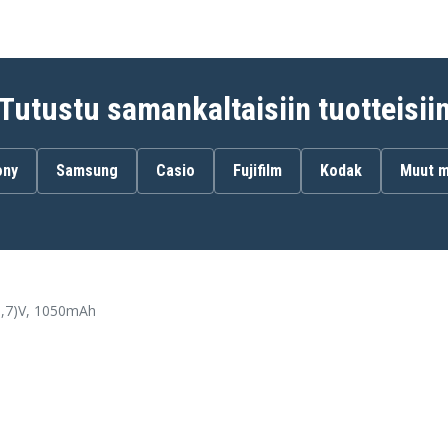
Tutustu samankaltaisiin tuotteisii
ony
Samsung
Casio
Fujifilm
Kodak
Muut m
3,7)V, 1050mAh