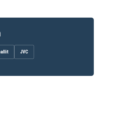
n
allit
JVC