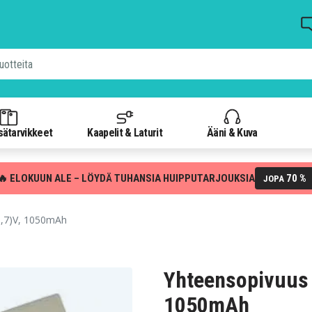
isätarvikkeet
Kaapelit & Laturit
Ääni & Kuva
🔥 ELOKUUN ALE – LÖYDÄ TUHANSIA HUIPPUTARJOUKSIA
70 %
JOPA
3,7)V, 1050mAh
Yhteensopivuus 
1050mAh