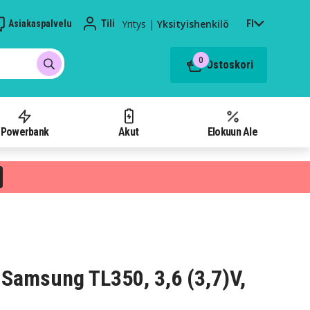
Yritys
|
Yksityishenkilö
Asiakaspalvelu
Tili
FI
0
Ostoskori
Powerbank
Akut
Elokuun Ale
Samsung TL350, 3,6 (3,7)V,