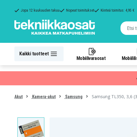
Jopa 12 kuukauden takuu
Nopeat toimitukset
Kiinteä toimitus: 4,95 €
Kaikki tuotteet
Mobiilivaraosat
Mobiilil
Samsung TL350, 3,6 (
Akut
Kamera-akut
Samsung