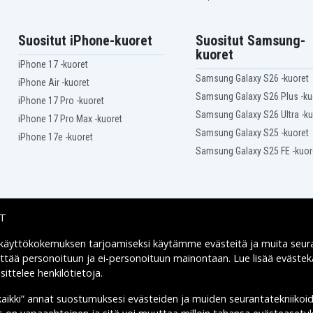
Suositut iPhone-kuoret
Suositut Samsung-
kuoret
iPhone 17 -kuoret
Samsung Galaxy S26 -kuoret
iPhone Air -kuoret
Samsung Galaxy S26 Plus -ku
iPhone 17 Pro -kuoret
Samsung Galaxy S26 Ultra -ku
iPhone 17 Pro Max -kuoret
Samsung Galaxy S25 -kuoret
iPhone 17e -kuoret
Samsung Galaxy S25 FE -kuor
IT
 käyttökokemuksen tarjoamiseksi käytämme
evästeitä
ja muita seur
Toimitusvaihtoehdot
yttää personoituun ja ei-personoituun mainontaan. Lue lisää eväst
ittelee henkilötietoja
.
kaikki” annat suostumuksesi evästeiden ja muiden seurantatekniikoi