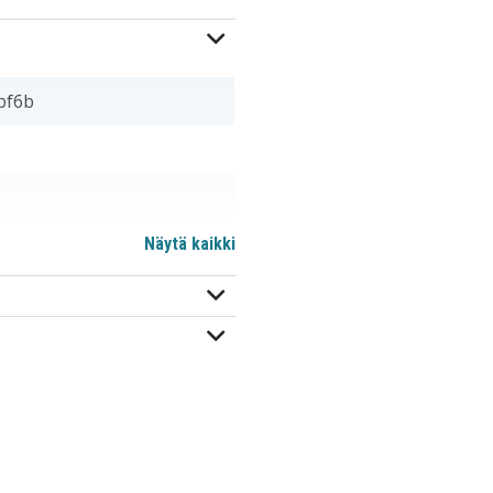
bf6b
Näytä kaikki
SLB-11EP