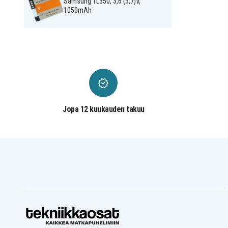
Samsung TL350, 3,6 (3,7)V,
1050mAh
Jopa 12 kuukauden takuu