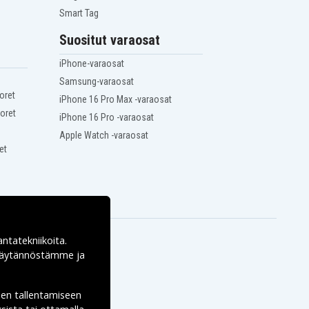
Smart Tag
Suositut varaosat
iPhone-varaosat
Samsung-varaosat
oret
iPhone 16 Pro Max -varaosat
oret
iPhone 16 Pro -varaosat
Apple Watch -varaosat
et
antatekniikoita.
ekäytännöstämme ja
den tallentamiseen