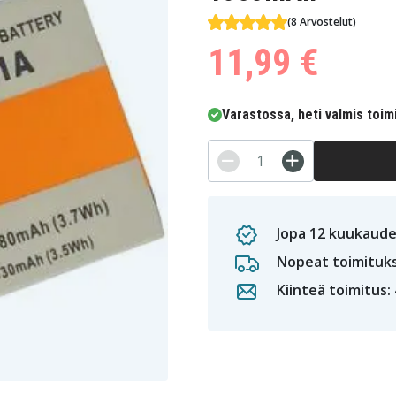
(8 Arvostelut)
11,99 €
Varastossa, heti valmis toim
Jopa 12 kuukaude
Nopeat toimituk
Kiinteä toimitus: 