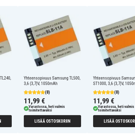
Samsung EX1
Samsung HZ25W
Samsung HZ35W
Samsung ST1000
Samsung TL240
Samsung TL500
Samsung WB2000
Samsung WB5500
Samsung WB650
TL240,
Yhteensopivuus Samsung TL500,
Yhteensopivuus Samsu
3,6 (3,7)V, 1050mAh
ST1000, 3,6 (3,7)V, 105
(8)
(8)
11,99 €
11,99 €
Varastossa, heti valmis
Varastossa, heti valmis
toimitettavaksi
toimitettavaksi
N
LISÄÄ OSTOSKORIIN
LISÄÄ OSTOSKOR