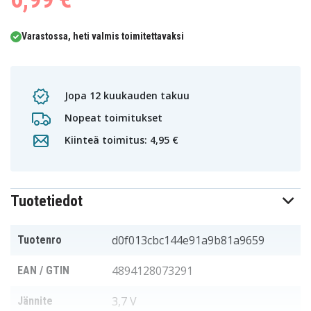
Varastossa, heti valmis toimitettavaksi
Jopa 12 kuukauden takuu
Nopeat toimitukset
Kiinteä toimitus: 4,95 €
Tuotetiedot
d0f013cbc144e91a9b81a9659
Tuotenro
4894128073291
EAN / GTIN
3,7 V
Jännite