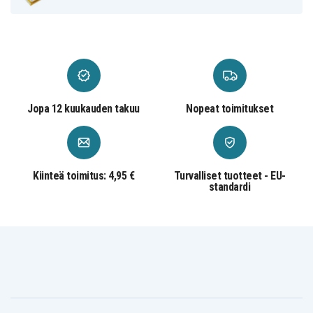
DW20
DW30
Pro 1
Sennheiser MB
Sennheiser
Sennheiser Pro 1
Pro 2
OfficeRunner
Sennheiser SD
Sennheiser SD
Sennheiser Pro 2
Office
Office ML
Sennheiser SD
Sennheiser SD
Sennheiser SD
Pro1
Pro1 ML
Pro2
Sennheiser SD
Pro2 ML
Jopa 12 kuukauden takuu
Nopeat toimitukset
Kiinteä toimitus: 4,95 €
Turvalliset tuotteet - EU-
standardi