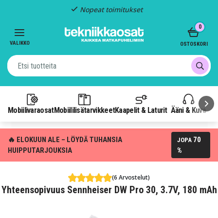
Nopeat toimitukset
Item
0
2
of
VALIKKO
OSTOSKORI
3
Mobiilivaraosat
Mobiililisätarvikkeet
Kaapelit & Laturit
Ääni & Kuva
P
🔥 ELOKUUN ALE – LÖYDÄ TUHANSIA
70
JOPA
HUIPPUTARJOUKSIA
%
(6 Arvostelut)
Yhteensopivuus Sennheiser DW Pro 30, 3.7V, 180 mAh