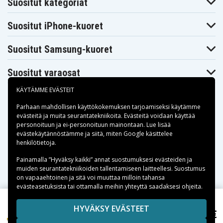
Suositut kategoriat
Suositut iPhone-kuoret
Suositut Samsung-kuoret
Suositut varaosat
KÄYTÄMME EVÄSTEIT
Parhaan mahdollisen käyttökokemuksen tarjoamiseksi käytämme
evästeitä
ja muita seurantatekniikoita. Evästeitä voidaan käyttää
personoituun ja ei-personoituun mainontaan. Lue lisää
Maksuvaihtoehdot
evästekäytännöstämme ja siitä, miten
Google käsittelee
henkilötietoja
.
Toimitusvaihtoehdot
Painamalla ”Hyväksy kaikki” annat suostumuksesi evästeiden ja
muiden seurantatekniikoiden tallentamiseen laitteellesi. Suostumus
on vapaaehtoinen ja sitä voi muuttaa milloin tahansa
evästeasetuksista tai ottamalla meihin yhteyttä saadaksesi ohjeita.
Copyright © 2026, Spares Nordic AB
HYVÄKSY EVÄSTEET
6,99 €
Sennheiser DW Pro 30, 3.7V, 180 mAh
SIVULLA MAINITUT TAVARAMERKIT OVAT OMISTAJIENSA