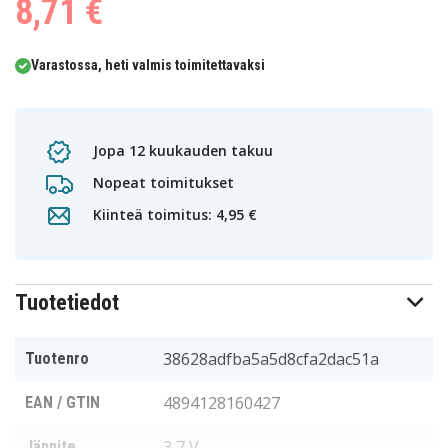
8,71 €
Varastossa, heti valmis toimitettavaksi
Jopa 12 kuukauden takuu
Nopeat toimitukset
Kiinteä toimitus: 4,95 €
Tuotetiedot
38628adfba5a5d8cfa2dac51a
Tuotenro
4894128160427
EAN / GTIN
3,7 V
Jännite