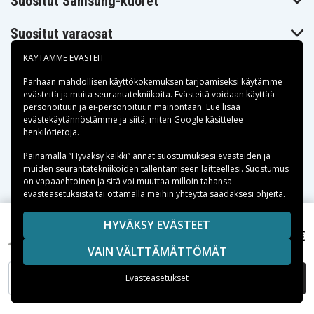
Suositut Samsung-kuoret
Suositut varaosat
KÄYTÄMME EVÄSTEIT
Parhaan mahdollisen käyttökokemuksen tarjoamiseksi käytämme
evästeitä
ja muita seurantatekniikoita. Evästeitä voidaan käyttää
personoituun ja ei-personoituun mainontaan. Lue lisää
Maksuvaihtoehdot
evästekäytännöstämme ja siitä, miten
Google käsittelee
henkilötietoja
.
Toimitusvaihtoehdot
Painamalla ”Hyväksy kaikki” annat suostumuksesi evästeiden ja
muiden seurantatekniikoiden tallentamiseen laitteellesi. Suostumus
on vapaaehtoinen ja sitä voi muuttaa milloin tahansa
evästeasetuksista tai ottamalla meihin yhteyttä saadaksesi ohjeita.
Copyright © 2026, Spares Nordic AB
HYVÄKSY EVÄSTEET
8,71 €
Sennheiser IMPACT 5066, ,
SIVULLA MAINITUT TAVARAMERKIT OVAT OMISTAJIENSA
VAIN VÄLTTÄMÄTTÖMÄT
OMAISUUTTA.
LISÄÄ OSTOSKORIIN
Evästeasetukset