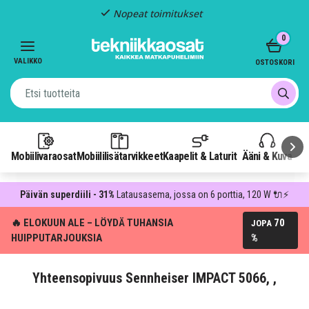
Nopeat toimitukset
Item
0
2
of
VALIKKO
OSTOSKORI
3
Mobiilivaraosat
Mobiililisätarvikkeet
Kaapelit & Laturit
Ääni & Kuva
P
Päivän superdiili - 31%
Latausasema, jossa on 6 porttia, 120 W 🔌⚡
🔥 ELOKUUN ALE – LÖYDÄ TUHANSIA
70
JOPA
HUIPPUTARJOUKSIA
%
Yhteensopivuus Sennheiser IMPACT 5066, ,