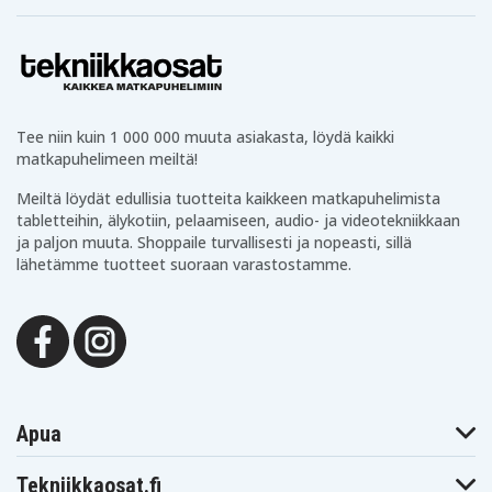
CC894H
CCR540
Blaupunkt
Blaupunkt
Blaupunkt CCR650S
CCR570
CCR650
Blaupunkt
Blaupunkt
Blaupunkt CCR805
CCR680
CCR800
Blaupunkt
Blaupunkt
Blaupunkt
CCR806
CCR808
CCR808HIFI
Blaupunkt
Blaupunkt
Tee niin kuin 1 000 000 muuta asiakasta, löydä kaikki
Blaupunkt CCR815
CCR810
CCR8110
matkapuhelimeen meiltä!
Blaupunkt
Blaupunkt
Blaupunkt CCR830
CCR820
CCR8200
Meiltä löydät edullisia tuotteita kaikkeen matkapuhelimista
Blaupunkt
Blaupunkt
Blaupunkt
CCR830HIFI
CCR835
CCR835HIFI
tabletteihin, älykotiin, pelaamiseen, audio- ja videotekniikkaan
Blaupunkt
Blaupunkt
ja paljon muuta. Shoppaile turvallisesti ja nopeasti, sillä
Blaupunkt CCR8500
CCR840HIFI
CCR850
lähetämme tuotteet suoraan varastostamme.
Blaupunkt
Blaupunkt
Blaupunkt CCR880H
CCR877
CCR880
Blaupunkt
Blaupunkt
Blaupunkt CR4300
CCR890H
CCR9004
Blaupunkt
Blaupunkt
Blaupunkt CR4700
CR4400
CR4500
Blaupunkt
Blaupunkt
Blaupunkt CR5500S
CR550
CR5500
Blaupunkt
Blaupunkt
Blaupunkt CR8000
Apua
CR6200
CR6200S
Blaupunkt
Blaupunkt
Blaupunkt CR8100
CR8010
CR8080
Tekniikkaosat.fi