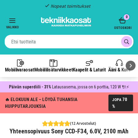
Nopeat toimitukset
Item
0
2
of
VALIKKO
OSTOSKORI
3
Mobiilivaraosat
Mobiililisätarvikkeet
Kaapelit & Laturit
Ääni & Kuva
P
Päivän superdiili - 31%
Latausasema, jossa on 6 porttia, 120 W 🔌⚡
🔥 ELOKUUN ALE – LÖYDÄ TUHANSIA
70
JOPA
HUIPPUTARJOUKSIA
%
(12 Arvostelut)
Yhteensopivuus Sony CCD-F34, 6.0V, 2100 mAh