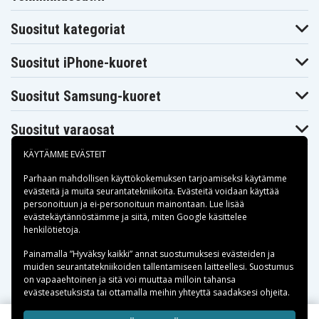
Blaupunkt
Blaupunkt
Blaupunkt CR8210
CR8110
CR8200
Blaupunkt
Blaupunkt
Suositut kategoriat
Blaupunkt CR8350
CR8250
CR8300
Blaupunkt
Blaupunkt
Blaupunkt CR8500
CR8400
CR8400HIFI
Suositut iPhone-kuoret
Blaupunkt
Blaupunkt
Blaupunkt CR8600H
CR8500H
CR8600
Suositut Samsung-kuoret
Blaupunkt
Blaupunkt
Blaupunkt CRHI8
CR8700H
CR8800H
Blaupunkt
Blaupunkt
Blaupunkt FV845
Suositut varaosat
FV835
FV836
Blaupunkt
Blaupunkt
Blaupunkt PTV77
FV876
FV895
KÄYTÄMME EVÄSTEIT
Blaupunkt
Blaupunkt
Blaupunkt
PTV8100
PTV877
PTV877TRAVELVIDEO
Parhaan mahdollisen käyttökokemuksen tarjoamiseksi käytämme
Blaupunkt
Blaupunkt
Blaupunkt
evästeitä
ja muita seurantatekniikoita. Evästeitä voidaan käyttää
SC625
SCR750
SCR750HIFI
personoituun ja ei-personoituun mainontaan. Lue lisää
JVC GR-1U
JVC GR-323U
JVC GR-AS-X760U
Maksuvaihtoehdot
evästekäytännöstämme ja siitä, miten
Google käsittelee
JVC GR-AW1
JVC GR-AW1U
JVC GR-AX Series
henkilötietoja
.
JVC GR-AX100
JVC GR-AX110
JVC GR-AX150
Toimitusvaihtoehdot
JVC GR-AX155
JVC GR-AX2
JVC GR-AX201U
Painamalla ”Hyväksy kaikki” annat suostumuksesi evästeiden ja
JVC GR-
JVC GR-
muiden seurantatekniikoiden tallentamiseen laitteellesi. Suostumus
JVC GR-AX230U
AX202U
AX220U
on vapaaehtoinen ja sitä voi muuttaa milloin tahansa
JVC GR-AX255
JVC GR-AX25U
JVC GR-AX26U
evästeasetuksista tai ottamalla meihin yhteyttä saadaksesi ohjeita.
JVC GR-
JVC GR-AX30U
JVC GR-AX310U
AX300U