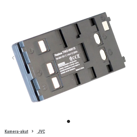
Item
1
item
of
0
Kamera-akut
JVC
1