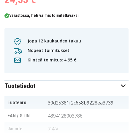
Varastossa, heti valmis toimitettavaksi
Jopa 12 kuukauden takuu
Nopeat toimitukset
Kiinteä toimitus: 4,95 €
Tuotetiedot
30d25381f2c658b9228ea3739
Tuotenro
4894128003786
EAN / GTIN
7,4 V
Jännite