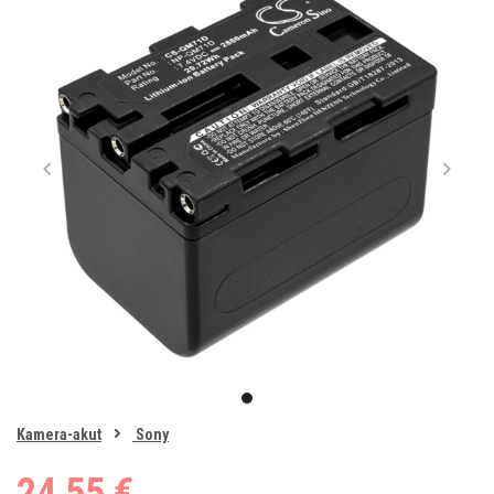
Item
1
item
of
0
Kamera-akut
Sony
1
24,55 €