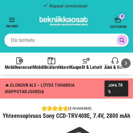
Nopeat toimitukset
Item
0
2
of
VALIKKO
OSTOSKORI
3
Mobiilivaraosat
Mobiililisätarvikkeet
Kaapelit & Laturit
Ääni & Kuva
P
🔥 ELOKUUN ALE – LÖYDÄ TUHANSIA
70
JOPA
HUIPPUTARJOUKSIA
%
(2 Arvostelut)
Yhteensopivuus Sony CCD-TRV408E, 7.4V, 2800 mAh