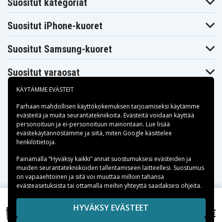
Suositut kategoriat
Sony DCR-
Sony DCR-
Sony DCR-
TRV20
TRV20E
TRV22
Sony DCR-
Sony DCR-
Sony DCR-
Suositut iPhone-kuoret
TRV22E
TRV22K
TRV230
Sony DCR-
Sony DCR-
Sony DCR-
TRV230E
TRV235E
TRV238
Suositut Samsung-kuoret
Sony DCR-
Sony DCR-
Sony DCR-
TRV238E
TRV239E
TRV24
Suositut varaosat
Sony DCR-
Sony DCR-
Sony DCR-
TRV240
TRV240E
TRV240K
Sony DCR-
Sony DCR-
Sony DCR-
KÄYTÄMME EVÄSTEIT
TRV245
TRV245E
TRV24E
Sony DCR-
Sony DCR-
Sony DCR-
Parhaan mahdollisen käyttökokemuksen tarjoamiseksi käytämme
TRV25
TRV250
TRV250E
evästeitä
ja muita seurantatekniikoita. Evästeitä voidaan käyttää
Sony DCR-
Sony DCR-
Sony DCR-
personoituun ja ei-personoituun mainontaan. Lue lisää
TRV255
TRV255E
TRV25E
Maksuvaihtoehdot
evästekäytännöstämme ja siitä, miten
Google käsittelee
Sony DCR-
Sony DCR-
Sony DCR-
henkilötietoja
.
TRV260
TRV265
TRV265E
Sony DCR-
Sony DCR-
Sony DCR-
Toimitusvaihtoehdot
Painamalla ”Hyväksy kaikki” annat suostumuksesi evästeiden ja
TRV27
TRV270E
TRV27E
muiden seurantatekniikoiden tallentamiseen laitteellesi. Suostumus
Sony DCR-
Sony DCR-
Sony DCR-
on vapaaehtoinen ja sitä voi muuttaa milloin tahansa
TRV280
TRV285E
TRV30
evästeasetuksista tai ottamalla meihin yhteyttä saadaksesi ohjeita.
Sony DCR-
Sony DCR-
Sony DCR-
TRV300K
TRV30E
TRV33
Sony DCR-
Sony DCR-
Sony DCR-
Copyright © 2026, Spares Nordic AB
HYVÄKSY EVÄSTEET
TRV330
TRV330E
TRV33E
24,55 €
Sony CCD-TRV408E, 7.4V, 2800 mAh
SIVULLA MAINITUT TAVARAMERKIT OVAT OMISTAJIENSA
Sony DCR-
Sony DCR-
Sony DCR-