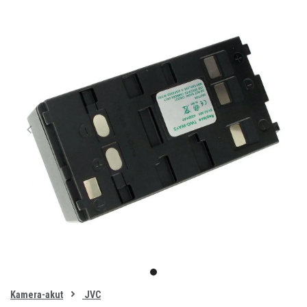
Item
1
item
of
0
Kamera-akut
JVC
1