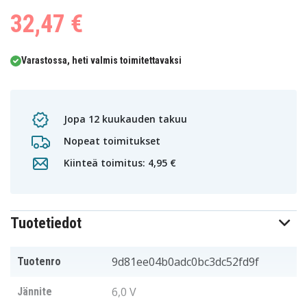
32,47 €
Varastossa, heti valmis toimitettavaksi
Jopa 12 kuukauden takuu
Nopeat toimitukset
Kiinteä toimitus: 4,95 €
Tuotetiedot
9d81ee04b0adc0bc3dc52fd9f
Tuotenro
6,0 V
Jännite