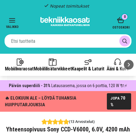
Nopeat toimitukset
Item
0
2
of
VALIKKO
OSTOSKORI
3
Mobiilivaraosat
Mobiililisätarvikkeet
Kaapelit & Laturit
Ääni & Kuva
P
Päivän superdiili - 31%
Latausasema, jossa on 6 porttia, 120 W 🔌⚡
🔥 ELOKUUN ALE – LÖYDÄ TUHANSIA
70
JOPA
HUIPPUTARJOUKSIA
%
(13 Arvostelut)
Yhteensopivuus Sony CCD-V6000, 6.0V, 4200 mAh