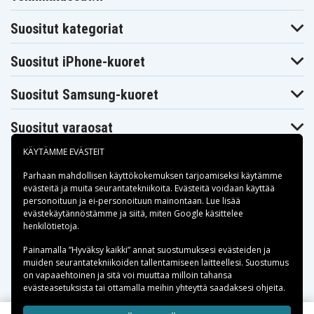
Blaupunkt
Blaupunkt
Blaupunkt CR8210
CR8110
CR8200
Blaupunkt
Blaupunkt
Suositut kategoriat
Blaupunkt CR8350
CR8250
CR8300
Blaupunkt
Blaupunkt
Blaupunkt CR8500
CR8400
CR8400HIFI
Suositut iPhone-kuoret
Blaupunkt
Blaupunkt
Blaupunkt CR8600H
CR8500H
CR8600
Suositut Samsung-kuoret
Blaupunkt
Blaupunkt
Blaupunkt CRHI8
CR8700H
CR8800H
Blaupunkt
Blaupunkt
Blaupunkt FV845
Suositut varaosat
FV835
FV836
Blaupunkt
Blaupunkt
Blaupunkt PTV77
FV876
FV895
KÄYTÄMME EVÄSTEIT
Blaupunkt
Blaupunkt
Blaupunkt
PTV8100
PTV877
PTV877TRAVELVIDEO
Parhaan mahdollisen käyttökokemuksen tarjoamiseksi käytämme
Blaupunkt
Blaupunkt
Blaupunkt
evästeitä
ja muita seurantatekniikoita. Evästeitä voidaan käyttää
SC625
SCR750
SCR750HIFI
personoituun ja ei-personoituun mainontaan. Lue lisää
JVC GR-1U
JVC GR-323U
JVC GR-AS-X760U
Maksuvaihtoehdot
evästekäytännöstämme ja siitä, miten
Google käsittelee
JVC GR-AW1
JVC GR-AW1U
JVC GR-AX Series
henkilötietoja
.
JVC GR-AX10
JVC GR-AX100
JVC GR-AX1010U
Toimitusvaihtoehdot
JVC GR-AX10U
JVC GR-AX110
JVC GR-AX150
Painamalla ”Hyväksy kaikki” annat suostumuksesi evästeiden ja
JVC GR-AX155
JVC GR-AX17
JVC GR-AX17U
muiden seurantatekniikoiden tallentamiseen laitteellesi. Suostumus
JVC GR-AX2
JVC GR-AX200
JVC GR-AX200U
on vapaaehtoinen ja sitä voi muuttaa milloin tahansa
evästeasetuksista tai ottamalla meihin yhteyttä saadaksesi ohjeita.
JVC GR-
JVC GR-
JVC GR-AX210
AX201U
AX202U
JVC GR-
JVC GR-