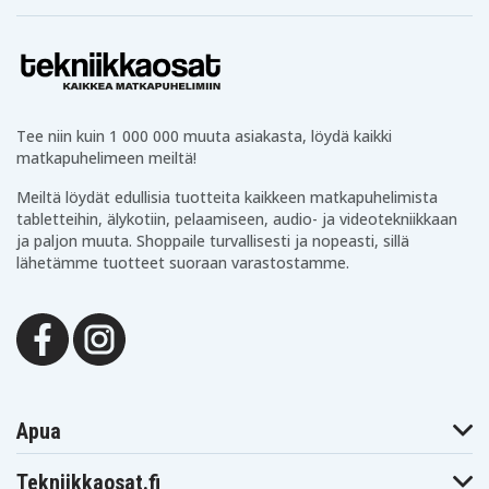
CC894H
CCR540
Blaupunkt
Blaupunkt
Blaupunkt CCR650S
CCR570
CCR650
Blaupunkt
Blaupunkt
Blaupunkt CCR805
CCR680
CCR800
Blaupunkt
Blaupunkt
Blaupunkt
CCR806
CCR808
CCR808HIFI
Blaupunkt
Blaupunkt
Tee niin kuin 1 000 000 muuta asiakasta, löydä kaikki
Blaupunkt CCR815
CCR810
CCR8110
matkapuhelimeen meiltä!
Blaupunkt
Blaupunkt
Blaupunkt CCR830
CCR820
CCR8200
Meiltä löydät edullisia tuotteita kaikkeen matkapuhelimista
Blaupunkt
Blaupunkt
Blaupunkt
CCR830HIFI
CCR835
CCR835HIFI
tabletteihin, älykotiin, pelaamiseen, audio- ja videotekniikkaan
Blaupunkt
Blaupunkt
ja paljon muuta. Shoppaile turvallisesti ja nopeasti, sillä
Blaupunkt CCR8500
CCR840HIFI
CCR850
lähetämme tuotteet suoraan varastostamme.
Blaupunkt
Blaupunkt
Blaupunkt CCR880H
CCR877
CCR880
Blaupunkt
Blaupunkt
Blaupunkt CR4300
CCR890H
CCR9004
Blaupunkt
Blaupunkt
Blaupunkt CR4700
CR4400
CR4500
Blaupunkt
Blaupunkt
Blaupunkt CR5500S
CR550
CR5500
Blaupunkt
Blaupunkt
Blaupunkt CR8000
Apua
CR6200
CR6200S
Blaupunkt
Blaupunkt
Blaupunkt CR8100
CR8010
CR8080
Tekniikkaosat.fi