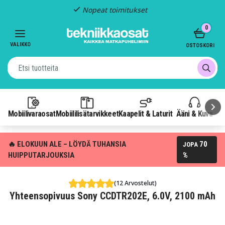
Nopeat toimitukset
Item
0
2
of
VALIKKO
OSTOSKORI
3
Mobiilivaraosat
Mobiililisätarvikkeet
Kaapelit & Laturit
Ääni & Kuva
P
🔥 ELOKUUN ALE – LÖYDÄ TUHANSIA
70
JOPA
HUIPPUTARJOUKSIA
%
(12 Arvostelut)
Yhteensopivuus Sony CCDTR202E, 6.0V, 2100 mAh