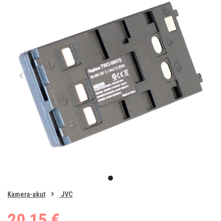
Item
1
item
of
0
Kamera-akut
JVC
1
20,15 €