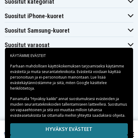
Suositut kategoriat
Blaupunkt CR8350
CR8250
CR8300
Blaupunkt
Blaupunkt
Blaupunkt CR8500
CR8400
CR8400HIFI
Suositut iPhone-kuoret
Blaupunkt
Blaupunkt
Blaupunkt CR8600H
CR8500H
CR8600
Suositut Samsung-kuoret
Blaupunkt
Blaupunkt
Blaupunkt CRHI8
CR8700H
CR8800H
Blaupunkt
Blaupunkt
Blaupunkt FV845
Suositut varaosat
FV835
FV836
Blaupunkt
Blaupunkt
Blaupunkt PTV77
FV876
FV895
KÄYTÄMME EVÄSTEIT
Blaupunkt
Blaupunkt
Blaupunkt
PTV8100
PTV877
PTV877TRAVELVIDEO
Parhaan mahdollisen käyttökokemuksen tarjoamiseksi käytämme
Blaupunkt
Blaupunkt
Blaupunkt
evästeitä
ja muita seurantatekniikoita. Evästeitä voidaan käyttää
SC625
SCR750
SCR750HIFI
personoituun ja ei-personoituun mainontaan. Lue lisää
JVC GR-1U
JVC GR-323U
JVC GR-AS-X760U
Maksuvaihtoehdot
evästekäytännöstämme ja siitä, miten
Google käsittelee
JVC GR-AW1
JVC GR-AW1U
JVC GR-AX Series
henkilötietoja
.
JVC GR-AX100
JVC GR-AX110
JVC GR-AX150
Toimitusvaihtoehdot
JVC GR-AX155
JVC GR-AX2
JVC GR-AX201U
Painamalla ”Hyväksy kaikki” annat suostumuksesi evästeiden ja
JVC GR-
JVC GR-
muiden seurantatekniikoiden tallentamiseen laitteellesi. Suostumus
JVC GR-AX230U
AX202U
AX220U
on vapaaehtoinen ja sitä voi muuttaa milloin tahansa
JVC GR-AX255
JVC GR-AX25U
JVC GR-AX26U
evästeasetuksista tai ottamalla meihin yhteyttä saadaksesi ohjeita.
JVC GR-
JVC GR-AX30U
JVC GR-AX310U
AX300U
Copyright © 2026, Spares Nordic AB
HYVÄKSY EVÄSTEET
JVC GR-AX34U
JVC GR-AX35U
JVC GR-AX400U
20,15 €
SIVULLA MAINITUT TAVARAMERKIT OVAT OMISTAJIENSA
Sony CCDTR202E, 6.0V, 2100 mAh
JVC GR-
JVC GR-