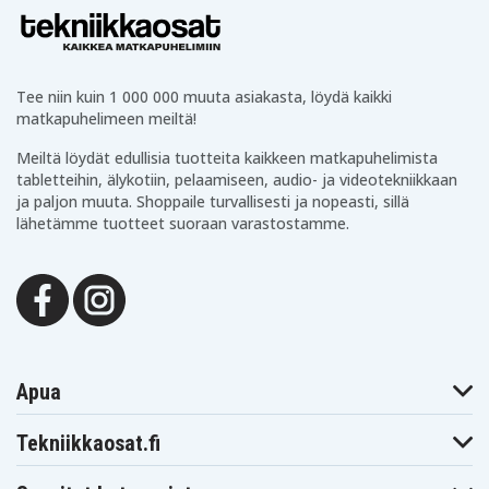
Blaupunkt
Blaupunkt
Blaupunkt CCR805
CCR680
CCR800
Blaupunkt
Blaupunkt
Blaupunkt
CCR806
CCR808
CCR808HIFI
Blaupunkt
Blaupunkt
Tee niin kuin 1 000 000 muuta asiakasta, löydä kaikki
Blaupunkt CCR815
CCR810
CCR8110
matkapuhelimeen meiltä!
Blaupunkt
Blaupunkt
Blaupunkt CCR830
CCR820
CCR8200
Meiltä löydät edullisia tuotteita kaikkeen matkapuhelimista
Blaupunkt
Blaupunkt
Blaupunkt
CCR830HIFI
CCR835
CCR835HIFI
tabletteihin, älykotiin, pelaamiseen, audio- ja videotekniikkaan
Blaupunkt
Blaupunkt
ja paljon muuta. Shoppaile turvallisesti ja nopeasti, sillä
Blaupunkt CCR8500
CCR840HIFI
CCR850
lähetämme tuotteet suoraan varastostamme.
Blaupunkt
Blaupunkt
Blaupunkt CCR880H
CCR877
CCR880
Blaupunkt
Blaupunkt
Blaupunkt CR4300
CCR890H
CCR9004
Blaupunkt
Blaupunkt
Blaupunkt CR4700
CR4400
CR4500
Blaupunkt
Blaupunkt
Blaupunkt CR5500S
CR550
CR5500
Blaupunkt
Blaupunkt
Blaupunkt CR8000
Apua
CR6200
CR6200S
Blaupunkt
Blaupunkt
Blaupunkt CR8100
CR8010
CR8080
Tekniikkaosat.fi
Blaupunkt
Blaupunkt
Blaupunkt CR8210
CR8110
CR8200
Blaupunkt
Blaupunkt