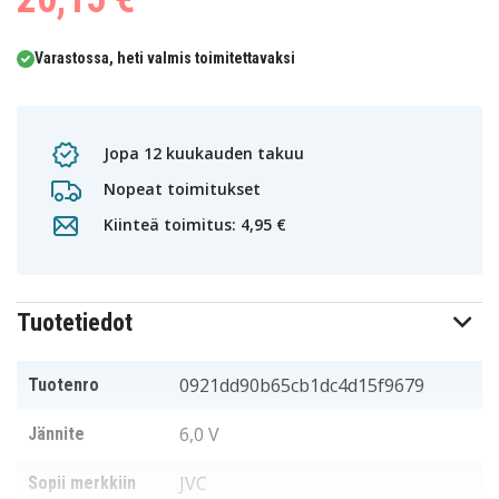
Varastossa, heti valmis toimitettavaksi
Jopa 12 kuukauden takuu
Nopeat toimitukset
Kiinteä toimitus: 4,95 €
Tuotetiedot
0921dd90b65cb1dc4d15f9679
Tuotenro
6,0 V
Jännite
JVC
Sopii merkkiin