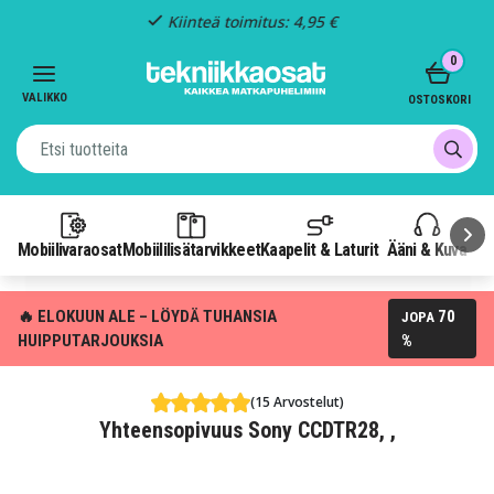
Kiinteä toimitus: 4,95 €
Item
0
3
of
VALIKKO
OSTOSKORI
3
Mobiilivaraosat
Mobiililisätarvikkeet
Kaapelit & Laturit
Ääni & Kuva
P
🔥 ELOKUUN ALE – LÖYDÄ TUHANSIA
70
JOPA
HUIPPUTARJOUKSIA
%
(15 Arvostelut)
Yhteensopivuus Sony CCDTR28, ,