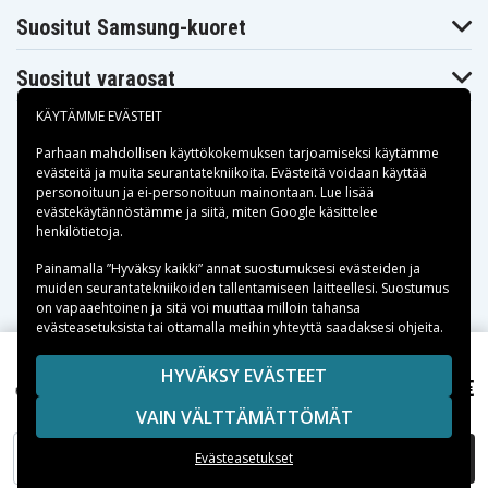
FX320, CCDFX330, CCDFX340, CCD-FX340,
Suositut Samsung-kuoret
CCDFX370E, CCDFX400, CCD-FX400, CCDFX400E,
CCD-FX400E, CCDFX410, CCD-FX410, CCDFX410E,
Suositut varaosat
CCDFX411, CCD-FX411, CCDFX420, CCD-FX420,
CCD-FX425, CCDFX430, CCD-FX430, CCD-FX435,
KÄYTÄMME EVÄSTEIT
CCD-FX470, CCDFX500, CCD-FX500, CCDFX500E,
Parhaan mahdollisen käyttökokemuksen tarjoamiseksi käytämme
CCDFX510, CCD-FX510, CCDFX510E, CCD-FX510E,
evästeitä
ja muita seurantatekniikoita. Evästeitä voidaan käyttää
CCDFX511, CCD-FX511, CCDFX520, CCD-FX520,
personoituun ja ei-personoituun mainontaan. Lue lisää
Maksuvaihtoehdot
evästekäytännöstämme ja siitä, miten
Google käsittelee
CCD-FX525, CCDFX530, CCD-FX530, CCDFX600,
henkilötietoja
.
CCD-FX600, CCDFX620, CCD-FX620, CCDFX630,
Toimitusvaihtoehdot
CCD-FX630, CCDFX640, CCD-FX640, CCDFX700,
Painamalla ”Hyväksy kaikki” annat suostumuksesi evästeiden ja
muiden seurantatekniikoiden tallentamiseen laitteellesi. Suostumus
CCD-FX700, CCDFX700E, CCDFX710, CCD-FX710,
on vapaaehtoinen ja sitä voi muuttaa milloin tahansa
CCD-FX720, CCDFX730, CCDFX730V, CCD-FX730V,
evästeasetuksista tai ottamalla meihin yhteyttä saadaksesi ohjeita.
CCD-FX810, CCDFX830V, CCDFX830VE, CCD-
FX830VE, CCDG100ST, CCD-G100ST, CCDGV200,
Copyright © 2026, Spares Nordic AB
HYVÄKSY EVÄSTEET
18,99 €
Sony CCDTR28, ,
SIVULLA MAINITUT TAVARAMERKIT OVAT OMISTAJIENSA
CCD-GV200, CCDGV300, CCDGV500, CCDGV8,
VAIN VÄLTTÄMÄTTÖMÄT
OMAISUUTTA.
CCDGV9, CCDGV9E, CCDM10, CCDM7, CCDM77,
CCD-M77, CCDM7U, CCD-M7U, CCDM7V, CCD-
LISÄÄ OSTOSKORIIN
Evästeasetukset
M7V, CCDM8, CCDM9, CCDMV7V, CCD-SC6E,