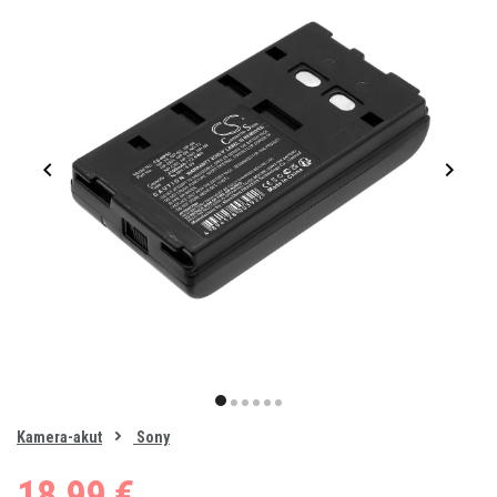
Item
1
item
item
item
item
item
item
of
0
Kamera-akut
Sony
1
2
3
4
5
6
18,99 €