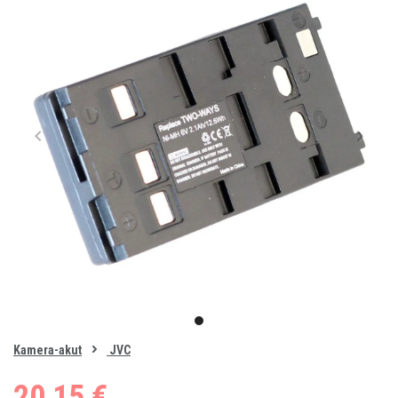
Item
1
item
of
0
Kamera-akut
JVC
1
20,15 €