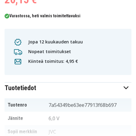
Varastossa, heti valmis toimitettavaksi
Jopa 12 kuukauden takuu
Nopeat toimitukset
Kiinteä toimitus: 4,95 €
Tuotetiedot
7a54349be63ee77913f68b697
Tuotenro
6,0 V
Jännite
JVC
Sopii merkkiin