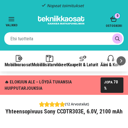
Nopeat toimitukset
Item
0
2
of
VALIKKO
OSTOSKORI
3
Mobiilivaraosat
Mobiililisätarvikkeet
Kaapelit & Laturit
Ääni & Kuva
P
🔥 ELOKUUN ALE – LÖYDÄ TUHANSIA
70
JOPA
HUIPPUTARJOUKSIA
%
(12 Arvostelut)
Yhteensopivuus Sony CCDTR303E, 6.0V, 2100 mAh