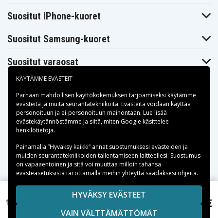
JVC GR-AX34U
JVC GR-AX35U
JVC GR-AX400U
JVC GR-
JVC GR-
Suositut iPhone-kuoret
JVC GR-AX410U
AX401U
AX404U
JVC GR-
JVC GR-AX46U
JVC GR-AX47U
AX430U
Suositut Samsung-kuoret
JVC GR-
JVC GR-AX60
JVC GR-AX606U
AX500U
Suositut varaosat
JVC GR-
JVC GR-AX640
JVC GR-AX640U
AX610U
JVC GR-
JVC GR-
KÄYTÄMME EVÄSTEIT
JVC GR-AX680
AX650U
AX655U
JVC GR-
JVC GR-
Parhaan mahdollisen käyttökokemuksen tarjoamiseksi käytämme
JVC GR-AX750U
AX720U
AX730U
evästeitä
ja muita seurantatekniikoita. Evästeitä voidaan käyttää
JVC GR-
personoituun ja ei-personoituun mainontaan. Lue lisää
JVC GR-AX75U
JVC GR-AX761U
AX760U
Maksuvaihtoehdot
evästekäytännöstämme ja siitä, miten
Google käsittelee
JVC GR-AX76U
JVC GR-AX77U
JVC GR-AX80
henkilötietoja
.
JVC GR-
JVC GR-
JVC GR-AX820U
AX800U
AX810U
Toimitusvaihtoehdot
Painamalla ”Hyväksy kaikki” annat suostumuksesi evästeiden ja
JVC GR-
JVC GR-
JVC GR-AX841U
muiden seurantatekniikoiden tallentamiseen laitteellesi. Suostumus
AX830U
AX840U
on vapaaehtoinen ja sitä voi muuttaa milloin tahansa
JVC GR-AX84U
JVC GR-AX880
JVC GR-AX880US
evästeasetuksista tai ottamalla meihin yhteyttä saadaksesi ohjeita.
JVC GR-
JVC GR-AX890
JVC GR-AX90
AX890U
JVC GR-
Copyright © 2026, Spares Nordic AB
JVC GR-
HYVÄKSY EVÄSTEET
JVC GR-AX930U
AX911U
AX920U
20,15 €
SIVULLA MAINITUT TAVARAMERKIT OVAT OMISTAJIENSA
Sony CCDTR340E, 6.0V, 2100 mAh
JVC GR-
VAIN VÄLTTÄMÄTTÖMÄT
JVC GR-AX94U
OMAISUUTTA.
JVC GR-AX95
AX940U