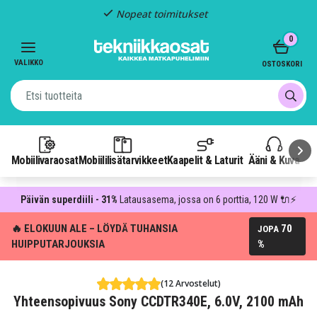
Nopeat toimitukset
Item
0
2
of
VALIKKO
OSTOSKORI
3
Mobiilivaraosat
Mobiililisätarvikkeet
Kaapelit & Laturit
Ääni & Kuva
P
Päivän superdiili - 31%
Latausasema, jossa on 6 porttia, 120 W 🔌⚡
🔥 ELOKUUN ALE – LÖYDÄ TUHANSIA
70
JOPA
HUIPPUTARJOUKSIA
%
(12 Arvostelut)
Yhteensopivuus Sony CCDTR340E, 6.0V, 2100 mAh