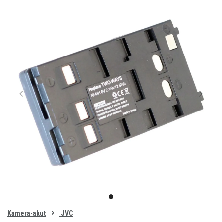
Item
1
item
of
0
Kamera-akut
JVC
1