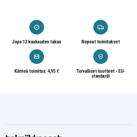
CC894H
CCR540
Blaupunkt
Blaupunkt
Blaupunkt CCR650S
CCR570
CCR650
Blaupunkt
Blaupunkt
Blaupunkt CCR805
CCR680
CCR800
Blaupunkt
Blaupunkt
Blaupunkt
CCR806
CCR808
CCR808HIFI
Blaupunkt
Blaupunkt
Blaupunkt CCR815
CCR810
CCR8110
Jopa 12 kuukauden takuu
Nopeat toimitukset
Blaupunkt
Blaupunkt
Blaupunkt CCR830
CCR820
CCR8200
Blaupunkt
Blaupunkt
Blaupunkt
CCR830HIFI
CCR835
CCR835HIFI
Blaupunkt
Blaupunkt
Blaupunkt CCR8500
CCR840HIFI
CCR850
Kiinteä toimitus: 4,95 €
Turvalliset tuotteet - EU-
standardi
Blaupunkt
Blaupunkt
Blaupunkt CCR880H
CCR877
CCR880
Blaupunkt
Blaupunkt
Blaupunkt CR4300
CCR890H
CCR9004
Blaupunkt
Blaupunkt
Blaupunkt CR4700
CR4400
CR4500
Blaupunkt
Blaupunkt
Blaupunkt CR5500S
CR550
CR5500
Blaupunkt
Blaupunkt
Blaupunkt CR8000
CR6200
CR6200S
Blaupunkt
Blaupunkt
Blaupunkt CR8100
CR8010
CR8080