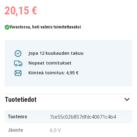
20,15 €
Varastossa, heti valmis toimitettavaksi
Jopa 12 kuukauden takuu
Nopeat toimitukset
Kiinteä toimitus: 4,95 €
Tuotetiedot
7ce55c02b857dfdc40671c4b4
Tuotenro
6,0 V
Jännite