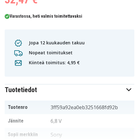
Varastossa, heti valmis toimitettavaksi
Jopa 12 kuukauden takuu
Nopeat toimitukset
Kiinteä toimitus: 4,95 €
Tuotetiedot
3ff59a92ea0eb3251668fd92b
Tuotenro
6,8 V
Jännite
Sony
Sopii merkkiin