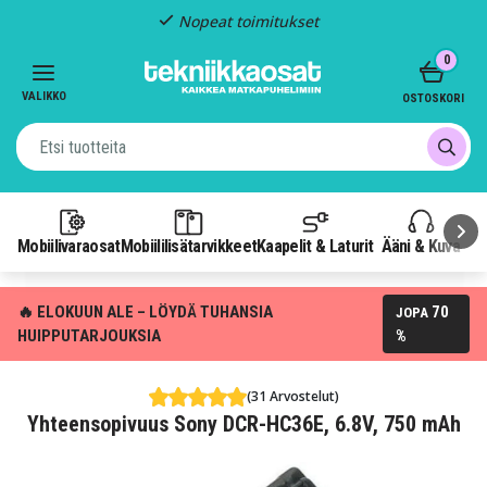
Nopeat toimitukset
Item
0
2
of
VALIKKO
OSTOSKORI
3
Mobiilivaraosat
Mobiililisätarvikkeet
Kaapelit & Laturit
Ääni & Kuva
P
🔥 ELOKUUN ALE – LÖYDÄ TUHANSIA
70
JOPA
HUIPPUTARJOUKSIA
%
(31 Arvostelut)
Yhteensopivuus Sony DCR-HC36E, 6.8V, 750 mAh