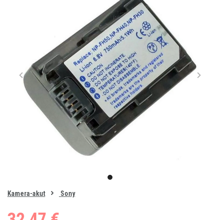
Item
1
item
of
0
Kamera-akut
Sony
1
32,47 €