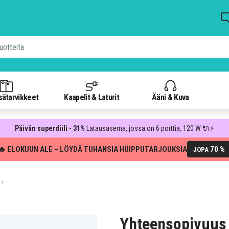
isätarvikkeet
Kaapelit & Laturit
Ääni & Kuva
Päivän superdiili - 31%
Latausasema, jossa on 6 porttia, 120 W 🔌⚡
🔥 ELOKUUN ALE – LÖYDÄ TUHANSIA HUIPPUTARJOUKSIA
70 %
JOPA
 ,
Yhteensopivuus 