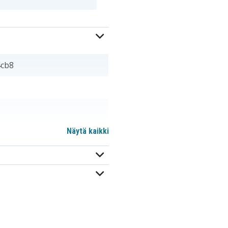
4cb8
Näytä kaikki
m