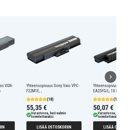
io VGN-
Yhteensopivuus Sony Vaio VPC-
Yhteensopivuus Sony 
h
F22M1E, ,
EA25FG/L, 10.8V, 480
(18)
(16)
55,35 €
50,07 €
Varastossa, heti valmis
Varastossa, heti valm
toimitettavaksi
toimitettavaksi
IIN
LISÄÄ OSTOSKORIIN
LISÄÄ OSTOSKO