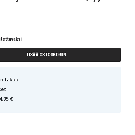
itettavaksi
LISÄÄ OSTOSKORIIN
n takuu
set
4,95 €