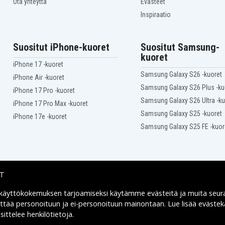
Ota yhteyttä
Evästeet
T
Sony Vaio VGN-CS16T/W
W
Sony Vaio VGN-CS19/P
Inspiraatio
Sony Vaio VGN-CS19/W
TQ
Sony Vaio VGN-CS190JTR
TW
Sony Vaio VGN-CS215J/Q
Suositut iPhone-kuoret
Suositut Samsung-
Sony Vaio VGN-CS21S/R
kuoret
Sony Vaio VGN-CS21S/W
iPhone 17 -kuoret
P
Sony Vaio VGN-CS220DQ
Samsung Galaxy S26 -kuoret
iPhone Air -kuoret
T
Sony Vaio VGN-CS220DW
Samsung Galaxy S26 Plus -ku
iPhone 17 Pro -kuoret
Sony Vaio VGN-CS23H/B
Q
Sony Vaio VGN-CS23T/W
Samsung Galaxy S26 Ultra -ku
iPhone 17 Pro Max -kuoret
C
Sony Vaio VGN-CS25H/P
Samsung Galaxy S25 -kuoret
iPhone 17e -kuoret
R
Sony Vaio VGN-CS25H/W
Samsung Galaxy S25 FE -kuor
DW
Sony Vaio VGN-CS26GW
P
Sony Vaio VGN-CS26T/Q
T
Sony Vaio VGN-CS26T/V
Sony Vaio VGN-CS27/C
Sony Vaio VGN-CS27/W
IT
Sony Vaio VGN-CS290JEC
EQ
Sony Vaio VGN-CS290JER
 käyttökokemuksen tarjoamiseksi käytämme
evästeitä
ja muita seur
Toimitusvaihtoehdot
Sony Vaio VGN-CS31S/P
yttää personoituun ja ei-personoituun mainontaan. Lue lisää eväst
T
Sony Vaio VGN-CS31S/V
ittelee henkilötietoja
.
Q
Sony Vaio VGN-CS33H