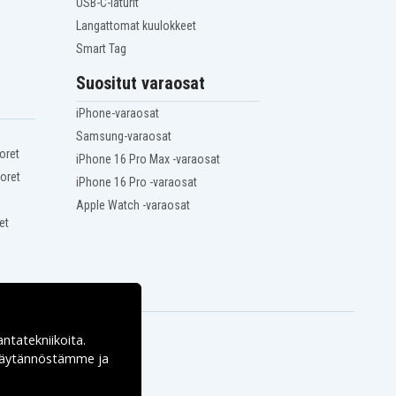
USB-C-laturit
Langattomat kuulokkeet
Smart Tag
Suositut varaosat
iPhone-varaosat
Samsung-varaosat
oret
iPhone 16 Pro Max -varaosat
oret
iPhone 16 Pro -varaosat
Apple Watch -varaosat
et
antatekniikoita.
ekäytännöstämme ja