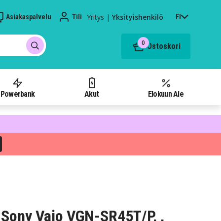
Yritys
|
Yksityishenkilö
Asiakaspalvelu
Tili
FI
0
Ostoskori
Powerbank
Akut
Elokuun Ale
Sony Vaio VGN-SR45T/P, ,