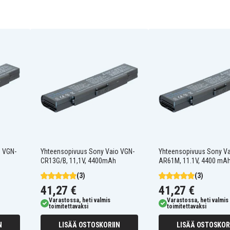
VGP-BPS13/B
VGP-BPS13A/B
VGP-BPS13AB
VGP-BPS13B/Q
VGP-BPS21B
Sony PCG-5R1T
Sony PCG-61412T
Sony PCG-81114L
Sony PCG-81311L
Sony Vaio SVE11116FG
o VGN-
Yhteensopivuus Sony Vaio VGN-
Yhteensopivuus Sony Va
Sony Vaio SVE11119FJB
CR13G/B, 11,1V, 4400mAh
AR61M, 11.1V, 4400 mA
Sony Vaio SVE1111M1E
(3)
(3)
P
Sony Vaio SVE11125CV
Sony Vaio SVE11126CAB
41,27 €
41,27 €
Sony Vaio SVE11126CG
Varastossa, heti valmis
Varastossa, heti valmis
Sony Vaio SVE11126CVP
toimitettavaksi
toimitettavaksi
B
Sony Vaio SVE11136CGP
N
LISÄÄ OSTOSKORIIN
LISÄÄ OSTOSKOR
Sony Vaio SVJ20215CA