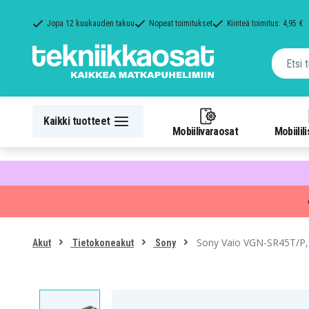
Jopa 12 kuukauden takuu
Nopeat toimitukset
Kiinteä toimitus: 4,95 €
Kaikki tuotteet
Mobiilivaraosat
Mobiilil
Sony Vaio VGN-SR45T/P,
Akut
Tietokoneakut
Sony