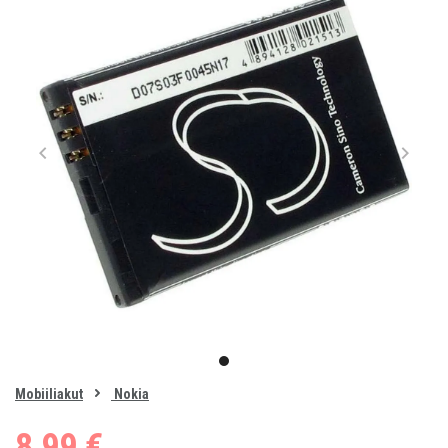
Item
1
item
of
0
Mobiiliakut
Nokia
1
8,99 €