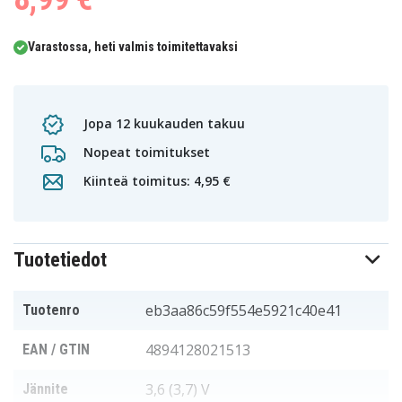
Varastossa, heti valmis toimitettavaksi
Jopa 12 kuukauden takuu
Nopeat toimitukset
Kiinteä toimitus: 4,95 €
Tuotetiedot
eb3aa86c59f554e5921c40e41
Tuotenro
4894128021513
EAN / GTIN
3,6 (3,7) V
Jännite