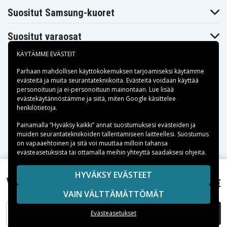
Suositut Samsung-kuoret
Suositut varaosat
KÄYTÄMME EVÄSTEIT
Parhaan mahdollisen käyttökokemuksen tarjoamiseksi käytämme
evästeitä
ja muita seurantatekniikoita. Evästeitä voidaan käyttää
personoituun ja ei-personoituun mainontaan. Lue lisää
Maksuvaihtoehdot
evästekäytännöstämme ja siitä, miten
Google käsittelee
henkilötietoja
.
Toimitusvaihtoehdot
Painamalla ”Hyväksy kaikki” annat suostumuksesi evästeiden ja
muiden seurantatekniikoiden tallentamiseen laitteellesi. Suostumus
on vapaaehtoinen ja sitä voi muuttaa milloin tahansa
evästeasetuksista tai ottamalla meihin yhteyttä saadaksesi ohjeita.
Copyright © 2026, Spares Nordic AB
HYVÄKSY EVÄSTEET
8,99 €
SIVULLA MAINITUT TAVARAMERKIT OVAT OMISTAJIENSA
Star C6000, 3.6V (3.7V), 1000 mAh
VAIN VÄLTTÄMÄTTÖMÄT
OMAISUUTTA.
LISÄÄ OSTOSKORIIN
Evästeasetukset