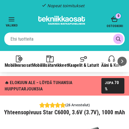
Nopeat toimitukset
Item
0
2
of
VALIKKO
OSTOSKORI
3
Mobiilivaraosat
Mobiililisätarvikkeet
Kaapelit & Laturit
Ääni & Kuva
P
🔥 ELOKUUN ALE – LÖYDÄ TUHANSIA
70
JOPA
HUIPPUTARJOUKSIA
%
(26 Arvostelut)
Yhteensopivuus Star C6000, 3.6V (3.7V), 1000 mAh