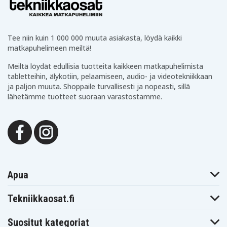
76002
76014
76021
Streamlight
Streamlight
Streamlight
76022
76024
76300
Streamlight
Streamlight
Streamlight
76301
76302
76303
Tee niin kuin 1 000 000 muuta asiakasta, löydä kaikki
Streamlight
Streamlight
Streamlight
matkapuhelimeen meiltä!
76304
76305
76306
Streamlight
Streamlight
Streamlight
Meiltä löydät edullisia tuotteita kaikkeen matkapuhelimista
76307
76308
76309
tabletteihin, älykotiin, pelaamiseen, audio- ja videotekniikkaan
Streamlight
Streamlight
Streamlight
76310
76311
76312
ja paljon muuta. Shoppaile turvallisesti ja nopeasti, sillä
Streamlight
Streamlight
Streamlight
lähetämme tuotteet suoraan varastostamme.
76313
76314
76315
Streamlight
Streamlight
Streamlight
76316
76317
76500
Streamlight
Streamlight
Streamlight
76501
76502
76514
Streamlight
Streamlight
Streamlight
76521
76522
76524
Streamlight
Streamlight
Streamlight
76600
76601
76602
Apua
Streamlight
Streamlight
Streamlight
76603
76604
76605
Streamlight
Tekniikkaosat.fi
Streamlight
Streamlight
Except
76606
76909
UltraStinger
Streamlight
Streamlight
Suositut kategoriat
Streamlight
PolyStinger LED
Polystinger