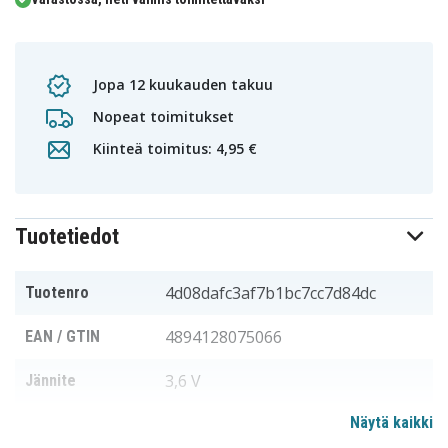
Jopa 12 kuukauden takuu
Nopeat toimitukset
Kiinteä toimitus: 4,95 €
Tuotetiedot
4d08dafc3af7b1bc7cc7d84dc
Tuotenro
4894128075066
EAN / GTIN
3,6 V
Jännite
Näytä kaikki
Streamlight
Sopii merkkiin