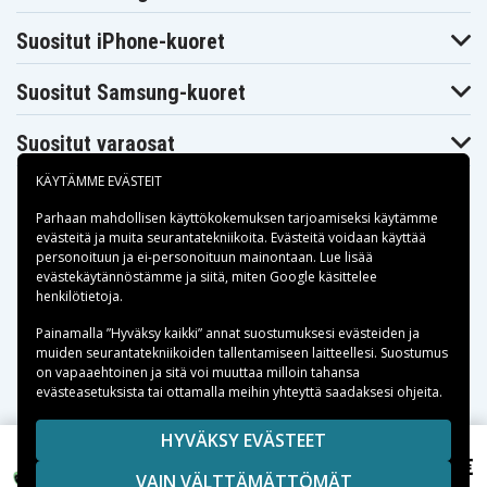
Stinger
HAZ-LO
Flashlights
Streamlight
Streamlight
Streamlight
Suositut iPhone-kuoret
Stinger HP
Stinger XT
Stinger XT HP
Suositut Samsung-kuoret
Suositut varaosat
KÄYTÄMME EVÄSTEIT
Parhaan mahdollisen käyttökokemuksen tarjoamiseksi käytämme
evästeitä
ja muita seurantatekniikoita. Evästeitä voidaan käyttää
personoituun ja ei-personoituun mainontaan. Lue lisää
Maksuvaihtoehdot
evästekäytännöstämme ja siitä, miten
Google käsittelee
henkilötietoja
.
Toimitusvaihtoehdot
Painamalla ”Hyväksy kaikki” annat suostumuksesi evästeiden ja
muiden seurantatekniikoiden tallentamiseen laitteellesi. Suostumus
on vapaaehtoinen ja sitä voi muuttaa milloin tahansa
evästeasetuksista tai ottamalla meihin yhteyttä saadaksesi ohjeita.
Copyright © 2026, Spares Nordic AB
HYVÄKSY EVÄSTEET
SIVULLA MAINITUT TAVARAMERKIT OVAT OMISTAJIENSA
28,95 €
Streamlight 75732, 3.6V, 1800 mAh
VAIN VÄLTTÄMÄTTÖMÄT
OMAISUUTTA.