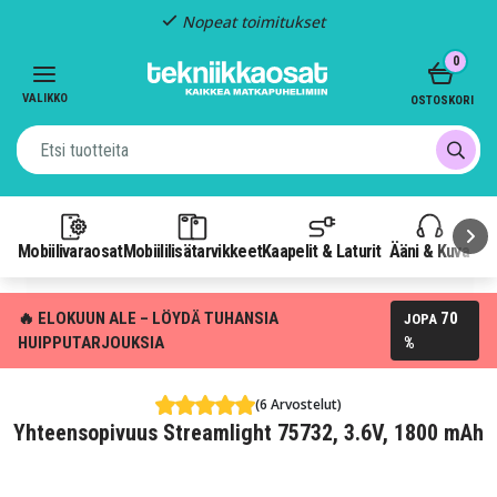
Nopeat toimitukset
Item
0
2
of
VALIKKO
OSTOSKORI
3
Mobiilivaraosat
Mobiililisätarvikkeet
Kaapelit & Laturit
Ääni & Kuva
P
🔥 ELOKUUN ALE – LÖYDÄ TUHANSIA
70
JOPA
HUIPPUTARJOUKSIA
%
(6 Arvostelut)
Yhteensopivuus Streamlight 75732, 3.6V, 1800 mAh