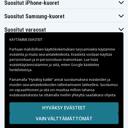
Suositut iPhone-kuoret
Suositut Samsung-kuoret
Suositut varaosat
KÄYTÄMME EVÄSTEIT
Parhaan mahdollisen käyttökokemuksen tarjoamiseksi käytämme
evästeitä
ja muita seurantatekniikoita. Evästeitä voidaan käyttää
personoituun ja ei-personoituun mainontaan. Lue lisää
Maksuvaihtoehdot
evästekäytännöstämme ja siitä, miten
Google käsittelee
henkilötietoja
.
Toimitusvaihtoehdot
Painamalla ”Hyväksy kaikki” annat suostumuksesi evästeiden ja
muiden seurantatekniikoiden tallentamiseen laitteellesi. Suostumus
on vapaaehtoinen ja sitä voi muuttaa milloin tahansa
evästeasetuksista tai ottamalla meihin yhteyttä saadaksesi ohjeita.
Copyright © 2026, Spares Nordic AB
HYVÄKSY EVÄSTEET
SIVULLA MAINITUT TAVARAMERKIT OVAT OMISTAJIENSA
VAIN VÄLTTÄMÄTTÖMÄT
OMAISUUTTA.