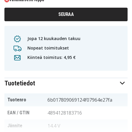
SEURAA
Jopa 12 kuukauden takuu
Nopeat toimitukset
Kiinteä toimitus: 4,95 €
Tuotetiedot
6b017809069124f07964e27fa
Tuotenro
4894128183716
EAN / GTIN
14.4 V
Jännite