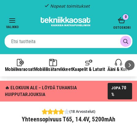
Nopeat toimitukset
Item
0
2
of
VALIKKO
OSTOSKORI
3
Mobiilivaraosat
Mobiililisätarvikkeet
Kaapelit & Laturit
Ääni & Kuva
P
🔥 ELOKUUN ALE – LÖYDÄ TUHANSIA
70
JOPA
HUIPPUTARJOUKSIA
%
(18 Arvostelut)
Yhteensopivuus T65, 14.4V, 5200mAh