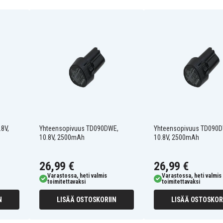
195332-9
CC300DW
CL100
CL100DWX
CL102
CL102DZ
DA331DZ
8V,
Yhteensopivuus TD090DWE,
Yhteensopivuus TD090
DF030DFE
10.8V, 2500mAh
10.8V, 2500mAh
DF030DZ
DF330
DF330DWE
26,99 €
26,99 €
DMR108
Varastossa, heti valmis
Varastossa, heti valmis
DT01W
toimitettavaksi
toimitettavaksi
FD01W
N
FD02W
LISÄÄ OSTOSKORIIN
LISÄÄ OSTOSKOR
HP330D
HP330DZ