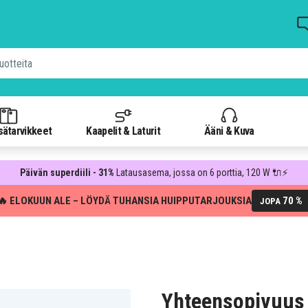
isätarvikkeet
Kaapelit & Laturit
Ääni & Kuva
Päivän superdiili - 31%
Latausasema, jossa on 6 porttia, 120 W 🔌⚡
🔥 ELOKUUN ALE – LÖYDÄ TUHANSIA HUIPPUTARJOUKSIA
70 %
JOPA
Yhteensopivuus