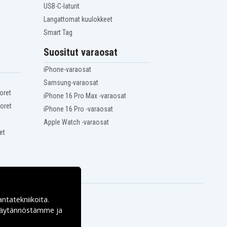
USB-C-laturit
Langattomat kuulokkeet
Smart Tag
Suositut varaosat
iPhone-varaosat
Samsung-varaosat
oret
iPhone 16 Pro Max -varaosat
oret
iPhone 16 Pro -varaosat
Apple Watch -varaosat
et
antatekniikoita.
ekäytännöstämme ja