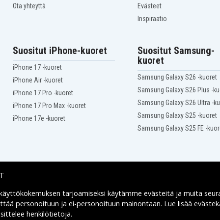
Ota yhteyttä
Evästeet
Inspiraatio
Suositut iPhone-kuoret
Suositut Samsung-
kuoret
iPhone 17 -kuoret
Samsung Galaxy S26 -kuoret
iPhone Air -kuoret
Samsung Galaxy S26 Plus -ku
iPhone 17 Pro -kuoret
Samsung Galaxy S26 Ultra -ku
iPhone 17 Pro Max -kuoret
Samsung Galaxy S25 -kuoret
iPhone 17e -kuoret
Samsung Galaxy S25 FE -kuor
IT
 käyttökokemuksen tarjoamiseksi käytämme
evästeitä
ja muita seur
Toimitusvaihtoehdot
yttää personoituun ja ei-personoituun mainontaan. Lue lisää eväst
ittelee henkilötietoja
.