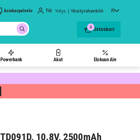
Yritys
|
Yksityishenkilö
Asiakaspalvelu
Tili
FI
0
Ostoskori
Powerbank
Akut
Elokuun Ale
 TD091D, 10.8V, 2500mAh