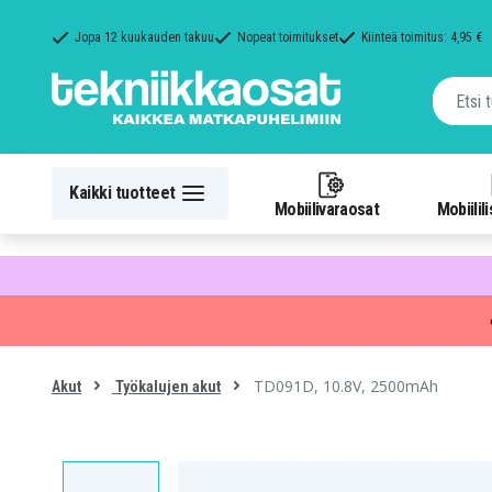
Jopa 12 kuukauden takuu
Nopeat toimitukset
Kiinteä toimitus: 4,95 €
Kaikki tuotteet
Mobiilivaraosat
Mobiilil
TD091D, 10.8V, 2500mAh
Akut
Työkalujen akut