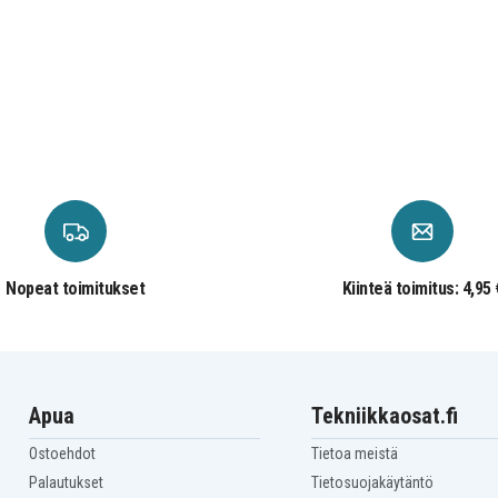
UM164DW
UM164DZ
WT01W
Nopeat toimitukset
Kiinteä toimitus: 4,95 
Apua
Tekniikkaosat.fi
Ostoehdot
Tietoa meistä
Palautukset
Tietosuojakäytäntö