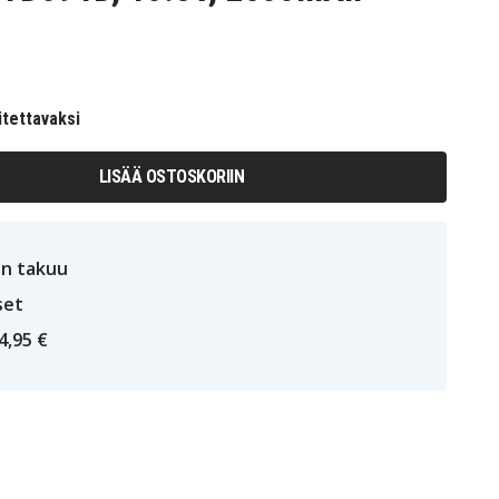
itettavaksi
LISÄÄ OSTOSKORIIN
n takuu
set
4,95 €