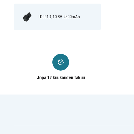
UM164
UM164D
UM164DWE
UM164DWEXL
UM164DZ(
WT01
WT01Z
TD091D, 10.8V, 2500mAh
Jopa 12 kuukauden takuu