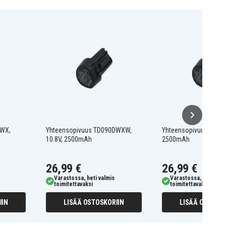
DWX,
Yhteensopivuus TD090DWXW,
Yhteensopivuus DA331
10.8V, 2500mAh
2500mAh
26,99 €
26,99 €
Varastossa, heti valmis
Varastossa, heti valm
toimitettavaksi
toimitettavaksi
IIN
LISÄÄ OSTOSKORIIN
LISÄÄ OSTOSKO