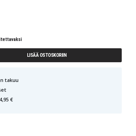
itettavaksi
LISÄÄ OSTOSKORIIN
n takuu
set
4,95 €