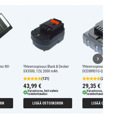
nic NV-
Yhteensopivuus Black & Decker
Yhteensopivuus Dewal
SX3500, 12V, 2000 mAh
DCE089D1G-QW, 12V, 
(121)
(24)
43,99 €
29,35 €
Varastossa, heti valmis
Varastossa, heti valm
toimitettavaksi
toimitettavaksi
IIN
LISÄÄ OSTOSKORIIN
LISÄÄ OSTOSKO