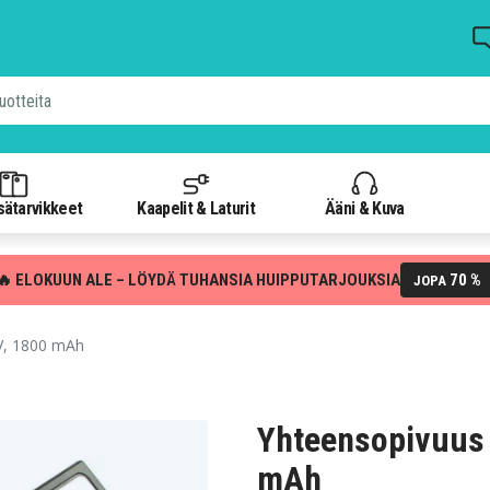
isätarvikkeet
Kaapelit & Laturit
Ääni & Kuva
🔥 ELOKUUN ALE – LÖYDÄ TUHANSIA HUIPPUTARJOUKSIA
70 %
JOPA
V, 1800 mAh
Yhteensopivuus 
mAh