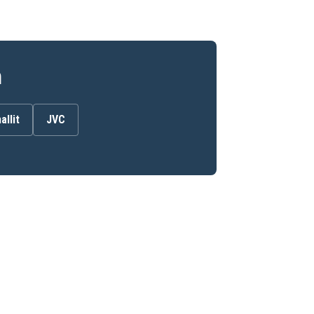
n
allit
JVC