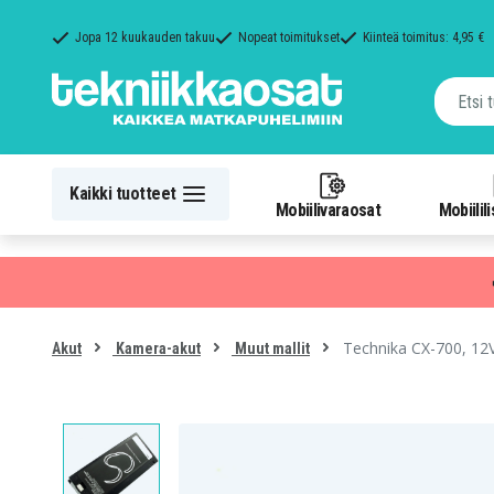
Jopa 12 kuukauden takuu
Nopeat toimitukset
Kiinteä toimitus: 4,95 €
Kaikki tuotteet
Mobiilivaraosat
Mobiilil
Technika CX-700, 12
Akut
Kamera-akut
Muut mallit