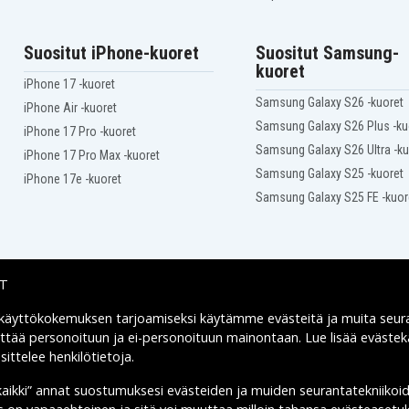
5
Grundig 686-5111
Grundig 686-5335
Grundig 855-8967
Suositut iPhone-kuoret
Suositut Samsung-
-
kuoret
Grundig VS-160
iPhone 17 -kuoret
JVC GS-1000
Samsung Galaxy S26 -kuoret
iPhone Air -kuoret
Jcpenny 686-5115
Samsung Galaxy S26 Plus -ku
Jcpenny 686-5350
iPhone 17 Pro -kuoret
Jcpenny 855-9163
Samsung Galaxy S26 Ultra -ku
iPhone 17 Pro Max -kuoret
Magnavox 8293
Samsung Galaxy S25 -kuoret
iPhone 17e -kuoret
Magnavox CVJ310
Samsung Galaxy S25 FE -kuor
Magnavox CVJ322
Magnavox CVK321
Magnavox CVK352
Magnavox VR8208AV01
Magnavox VR8293
IT
Magnavox VR8380
Magnavox VR8450
 käyttökokemuksen tarjoamiseksi käytämme
evästeitä
ja muita seur
Toimitusvaihtoehdot
Magnavox VR8454
yttää personoituun ja ei-personoituun mainontaan. Lue lisää eväst
Magnavox VR8457
ittelee henkilötietoja
.
Magnavox VR8474
Magnavox VR8484
kaikki” annat suostumuksesi evästeiden ja muiden seurantatekniikoi
Magnavox VR8570