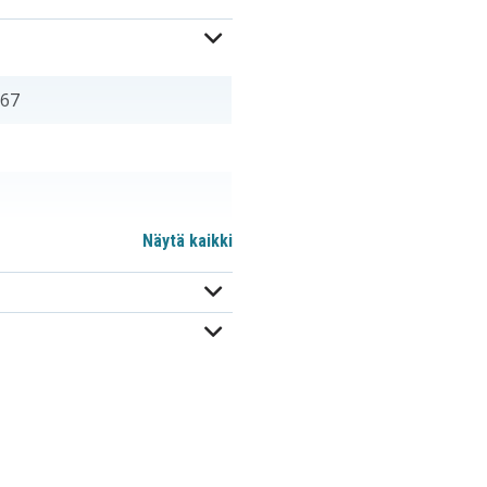
67
Näytä kaikki
22AV5591
AG-B20P
BA32-1
BP-122
BP-31