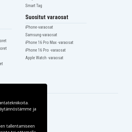
Smart Tag
Suositut varaosat
iPhone-varaosat
Samsung-varaosat
oret
iPhone 16 Pro Max -varaosat
oret
iPhone 16 Pro -varaosat
Apple Watch -varaosat
et
antatekniikoita.
ekäytännöstämme ja
den tallentamiseen