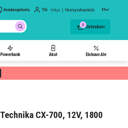
Yritys
|
Yksityishenkilö
Asiakaspalvelu
Tili
FI
0
Ostoskori
Powerbank
Akut
Elokuun Ale
Technika CX-700, 12V, 1800