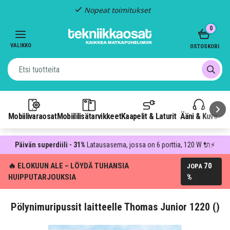
Nopeat toimitukset
Item
0
2
of
VALIKKO
OSTOSKORI
3
Mobiilivaraosat
Mobiililisätarvikkeet
Kaapelit & Laturit
Ääni & Kuva
P
Päivän superdiili - 31%
Latausasema, jossa on 6 porttia, 120 W 🔌⚡
🔥 ELOKUUN ALE – LÖYDÄ TUHANSIA
70
JOPA
HUIPPUTARJOUKSIA
%
Pölynimuripussit laitteelle Thomas Junior 1220 ()