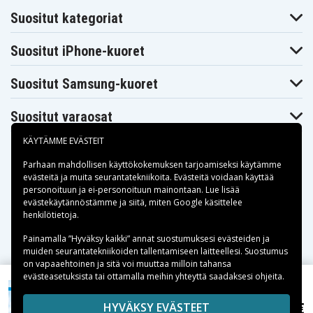
Suositut kategoriat
Suositut iPhone-kuoret
Suositut Samsung-kuoret
Suositut varaosat
KÄYTÄMME EVÄSTEIT
Parhaan mahdollisen käyttökokemuksen tarjoamiseksi käytämme
evästeitä
ja muita seurantatekniikoita. Evästeitä voidaan käyttää
personoituun ja ei-personoituun mainontaan. Lue lisää
Maksuvaihtoehdot
evästekäytännöstämme ja siitä, miten
Google käsittelee
henkilötietoja
.
Toimitusvaihtoehdot
Painamalla ”Hyväksy kaikki” annat suostumuksesi evästeiden ja
muiden seurantatekniikoiden tallentamiseen laitteellesi. Suostumus
on vapaaehtoinen ja sitä voi muuttaa milloin tahansa
evästeasetuksista tai ottamalla meihin yhteyttä saadaksesi ohjeita.
Copyright © 2026, Spares Nordic AB
HYVÄKSY EVÄSTEET
23,99 €
Thomas Junior 1220 ()