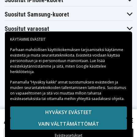
Suositut iPhone-kuoret
Suositut Samsung-kuoret
Suositut varaosat
KÄYTÄMME EVÄSTEIT
Parhaan mahdollisen käyttökokemuksen tarjoamiseksi käytämme
evästeitä
ja muita seurantatekniikoita. Evästeitä voidaan käyttää
personoituun ja ei-personoituun mainontaan. Lue lisää
Maksuvaihtoehdot
evästekäytännöstämme ja siitä, miten
Google käsittelee
henkilötietoja
.
Toimitusvaihtoehdot
Painamalla ”Hyväksy kaikki” annat suostumuksesi evästeiden ja
muiden seurantatekniikoiden tallentamiseen laitteellesi. Suostumus
on vapaaehtoinen ja sitä voi muuttaa milloin tahansa
evästeasetuksista tai ottamalla meihin yhteyttä saadaksesi ohjeita.
Copyright © 2026, Spares Nordic AB
HYVÄKSY EVÄSTEET
SIVULLA MAINITUT TAVARAMERKIT OVAT OMISTAJIENSA
44,99 €
Toshiba Qosmio F60-10W, 10,8V, 4800 mAh
VAIN VÄLTTÄMÄTTÖMÄT
OMAISUUTTA.
LISÄÄ OSTOSKORIIN
Evästeasetukset