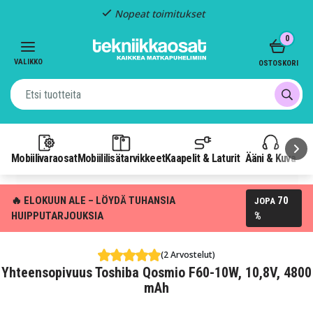
Nopeat toimitukset
Item
0
2
of
VALIKKO
OSTOSKORI
3
Mobiilivaraosat
Mobiililisätarvikkeet
Kaapelit & Laturit
Ääni & Kuva
P
🔥 ELOKUUN ALE – LÖYDÄ TUHANSIA
70
JOPA
HUIPPUTARJOUKSIA
%
(2 Arvostelut)
Yhteensopivuus Toshiba Qosmio F60-10W, 10,8V, 4800
mAh