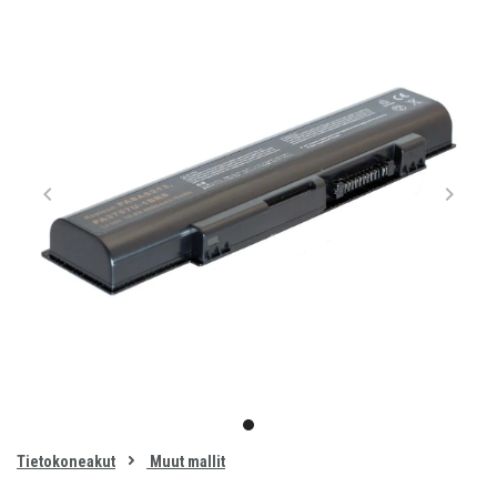
Item
1
item
of
0
Tietokoneakut
Muut mallit
1