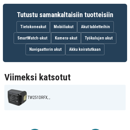
Akku on yhteensopiva seuraavien mallien kanssa:
Tutustu samankaltaisiin tuotteisiin
AG-3729
AG-3750
AH-3756
AH-3756 XE3
AH-3766
AH-3766 XE3
Tietokoneakut
Mobiiliakut
Akut tabletteihin
AH1853H
AH3766X3
AS-1813
AS-3731
AS-3731 XE3
BBO140
SmartWatch-akut
Kamera-akut
Työkalujen akut
BBO180
BBO180Z
BCF050
BCF201
BCF201Z
BCL140
Navigaattorin akut
Akku koiratutkaan
BCL140Z
BCL142
BCL142Z
BCL180
BCL180F
BCL180W
BCL180Z
BCL180ZW
BCL182
BCL182Z
BCS550
BCS550F
BCS550RFE
BCS550Z
BDA340
Viimeksi katsotut
BDA340RFE
BDA340Z
BDA341
BDA341RFE
BDA341Z
BDA350
BDA350F
BDA350RFE
BDA350Z
BDA351
BDA351RFE
BDA351Z
TW251DRFX, ,
BDF343
BDF343446RFJ
BDF343RHEX
BDF343RHEX4
BDF343RHEX5
BDF343RHJ
BDF440
BDF440SFE
BDF440Z
BDF441
BDF441RFE
BDF441SFE
BDF441Z
BDF442
BDF442RFE
BDF444RFE
BDF444Z
BDF446RFE