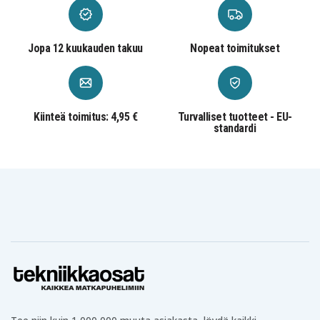
BDF446Z
BDF448
BDF448RFE
BDF450
BDF451
BDF451RFE
BDF451Z
BDF452
BDF452RFE
Jopa 12 kuukauden takuu
Nopeat toimitukset
BDF452RHE
BDF452SHE
BDF452Z
BDF453RHE
BDF453SHE
BDF453Z
BDF454F
BDF454RFE
BDF454Z
BDF456RFE
BDF456Z
BDF458
BFL201RZ
BFL301RZ
BFL402RZ
Kiinteä toimitus: 4,95 €
Turvalliset tuotteet - EU-
BFR440
BFR440RFE
BFR440SFE
standardi
BFR540
BFR540RFE
BFR540Z
BFR550
BFR550F
BFR550L
BFR550RFE
BFR550Z
BFR550ZX
BFR750
BFR750F
BFR750L
BFR750RFE
BFR750Z
BFS440
BFS440RFE
BFS441RFE
BFS441Z
BFS450
BFS450F
BFS450RFE
BFS450Z
BFS451RFE
BFS451Z
BFT041RZ
BFT082RZ
BFT124RZ
BGA402RFE
BGA402Z
BGA450Z
BGA452
BGA452F
BGA452RFE
BGA452Z
BGD800
BGD800RFE
BGD800Z
BGD801
BGD801RFE
BGD801Z
BHP343Z
BHP440