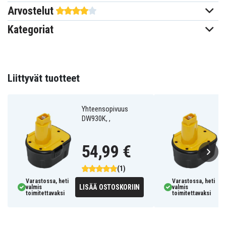
Arvostelut
Li-ion
akun tyyppi
Kategoriat
97.30 x 73.10 x 69.00 mm
Mitat
6000 mAh
Kapasiteetti
Liittyvät tuotteet
Akku korvaa:
194065-3
194066-1
194204-5
Yhteensopivuus
194205-3
194230-4
194309-1
DW930K, ,
197265-04
197265-4
197422-4
BL1415
BL1415N
BL1420
BL1430
BL1815
BL1820
54,99 €
BL1830
BL1830B
BL1835
BL1840
BL1840B
BL1845
BL1850
BL1850B
BL1860
(1)
BL1860B
BL1890
BL1890B
Varastossa, heti
Varastossa, heti
DC18RC
LISÄÄ OSTOSKORIIN
DC18RD
JT6226
valmis
valmis
toimitettavaksi
toimitettavaksi
LGG1230
LGG1430
LXT400
MAK1430Li
MET1821
XRU02Z