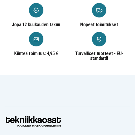
V-tech VM333
V-tech VM341
V-tech VM343
V-tech VM4261-
V-tech VM4261
2
Jopa 12 kuukauden takuu
Nopeat toimitukset
Kiinteä toimitus: 4,95 €
Turvalliset tuotteet - EU-
standardi