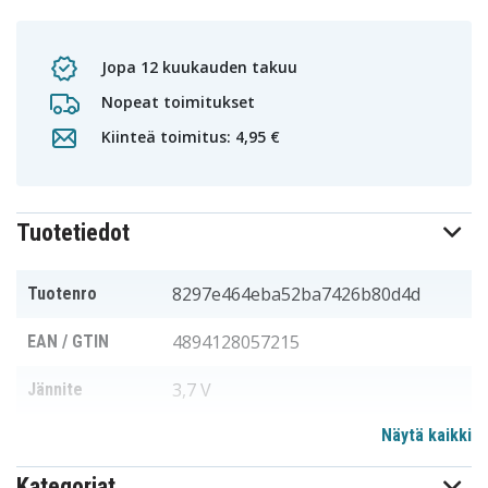
Jopa 12 kuukauden takuu
Nopeat toimitukset
Kiinteä toimitus: 4,95 €
Tuotetiedot
8297e464eba52ba7426b80d4d
Tuotenro
4894128057215
EAN / GTIN
3,7 V
Jännite
Näytä kaikki
Philips
Sopii merkkiin
Kategoriat
56,00 x 34,50 x 5,00 mm
Mitat