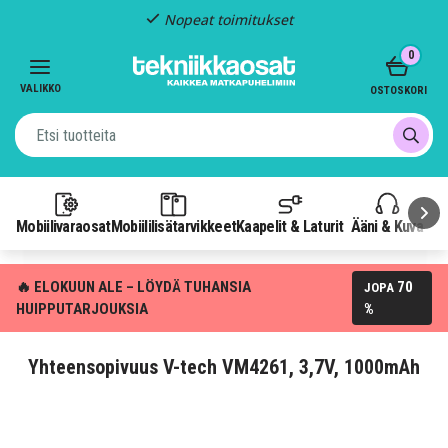
Nopeat toimitukset
Item
0
2
of
VALIKKO
OSTOSKORI
3
Mobiilivaraosat
Mobiililisätarvikkeet
Kaapelit & Laturit
Ääni & Kuva
P
🔥 ELOKUUN ALE – LÖYDÄ TUHANSIA
70
JOPA
HUIPPUTARJOUKSIA
%
Yhteensopivuus V-tech VM4261, 3,7V, 1000mAh