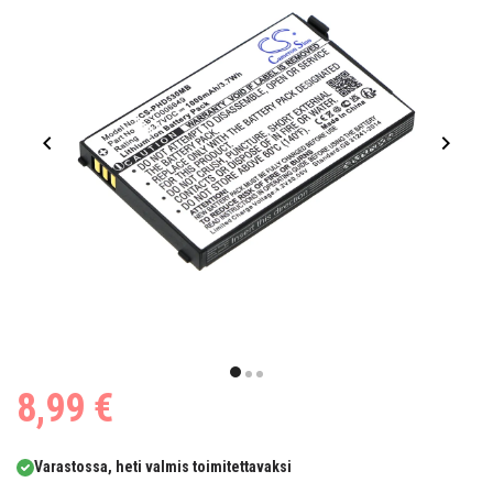
Item
1
item
item
item
8,99 €
of
0
1
2
3
Varastossa, heti valmis toimitettavaksi