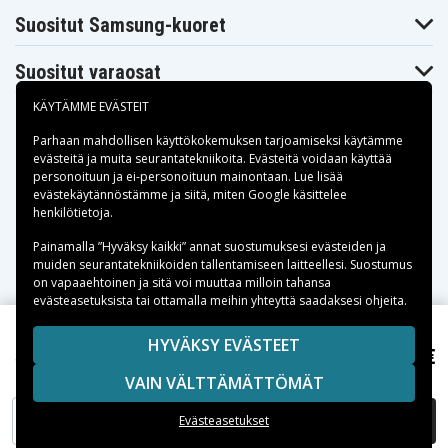
Suositut Samsung-kuoret
Suositut varaosat
KÄYTÄMME EVÄSTEIT
Parhaan mahdollisen käyttökokemuksen tarjoamiseksi käytämme
evästeitä
ja muita seurantatekniikoita. Evästeitä voidaan käyttää
personoituun ja ei-personoituun mainontaan. Lue lisää
Maksuvaihtoehdot
evästekäytännöstämme ja siitä, miten
Google käsittelee
henkilötietoja
.
Toimitusvaihtoehdot
Painamalla ”Hyväksy kaikki” annat suostumuksesi evästeiden ja
muiden seurantatekniikoiden tallentamiseen laitteellesi. Suostumus
on vapaaehtoinen ja sitä voi muuttaa milloin tahansa
evästeasetuksista tai ottamalla meihin yhteyttä saadaksesi ohjeita.
Copyright © 2026, Spares Nordic AB
HYVÄKSY EVÄSTEET
8,99 €
V-tech VM4261, 3,7V, 1000mAh
SIVULLA MAINITUT TAVARAMERKIT OVAT OMISTAJIENSA
VAIN VÄLTTÄMÄTTÖMÄT
OMAISUUTTA.
LISÄÄ OSTOSKORIIN
Evästeasetukset