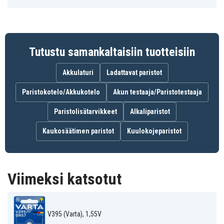
Hopeaoksidi
akun tyyppi
9,5 mm
Halkaisija
Tutustu samankaltaisiin tuotteisiin
:
Akkulaturi
Ladattavat paristot
1162SO (Varta)
280-48 (Varta)
395A (Varta)
395X (Varta)
610 (Varta)
B-SR57L (Varta)
Paristokotelo/Akkukotelo
Akun testaaja/Paristotestaaja
BS25 (Varta)
D395 (Varta)
E395 (Varta)
GP95 (Varta)
L926 (Varta)
LA (Varta)
Paristolisätarvikkeet
Alkaliparistot
LR57 (Varta)
LR927 (Varta)
R395/25 (Varta)
RW313 (Varta)
S926E (Varta)
SB-AP (Varta)
Kaukosäätimen paristot
Kuulokojeparistot
SB-DP (Varta)
SG7 (Varta)
SP395 (Varta)
SR57 (Varta)
SR926 (Varta)
SR927 (Varta)
SR927SW (Varta)
SR927W (Varta)
SW927 (Varta)
V395 (Varta)
Viimeksi katsotut
V395 (Varta), 1,55V