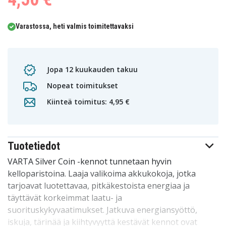
Varastossa, heti valmis toimitettavaksi
Jopa 12 kuukauden takuu
Nopeat toimitukset
Kiinteä toimitus: 4,95 €
Tuotetiedot
VARTA Silver Coin -kennot tunnetaan hyvin
kelloparistoina. Laaja valikoima akkukokoja, jotka
tarjoavat luotettavaa, pitkäkestoista energiaa ja
täyttävät korkeimmat laatu- ja
suorituskykyvaatimukset. Jatkuva energiansyöttö,
iskuja, tärinää ja kiihtyvyyttä kestävät kennot ovat