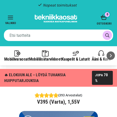
Nopeat toimitukset
Item
0
2
of
VALIKKO
OSTOSKORI
3
Mobiilivaraosat
Mobiililisätarvikkeet
Kaapelit & Laturit
Ääni & Kuva
P
🔥 ELOKUUN ALE – LÖYDÄ TUHANSIA
70
JOPA
HUIPPUTARJOUKSIA
%
(393 Arvostelut)
V395 (Varta), 1,55V