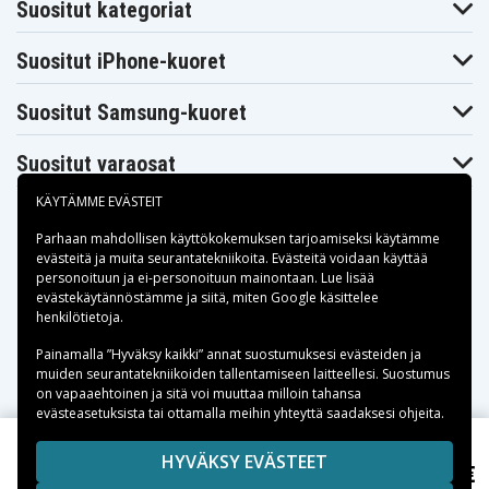
Suositut kategoriat
Suositut iPhone-kuoret
Suositut Samsung-kuoret
Suositut varaosat
KÄYTÄMME EVÄSTEIT
Parhaan mahdollisen käyttökokemuksen tarjoamiseksi käytämme
evästeitä
ja muita seurantatekniikoita. Evästeitä voidaan käyttää
personoituun ja ei-personoituun mainontaan. Lue lisää
Maksuvaihtoehdot
evästekäytännöstämme ja siitä, miten
Google käsittelee
henkilötietoja
.
Toimitusvaihtoehdot
Painamalla ”Hyväksy kaikki” annat suostumuksesi evästeiden ja
muiden seurantatekniikoiden tallentamiseen laitteellesi. Suostumus
on vapaaehtoinen ja sitä voi muuttaa milloin tahansa
evästeasetuksista tai ottamalla meihin yhteyttä saadaksesi ohjeita.
Copyright © 2026, Spares Nordic AB
HYVÄKSY EVÄSTEET
4,50 €
V395 (Varta), 1,55V
SIVULLA MAINITUT TAVARAMERKIT OVAT OMISTAJIENSA