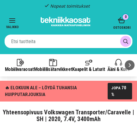
Nopeat toimitukset
Item
0
2
of
VALIKKO
OSTOSKORI
3
Mobiilivaraosat
Mobiililisätarvikkeet
Kaapelit & Laturit
Ääni & Kuva
P
🔥 ELOKUUN ALE – LÖYDÄ TUHANSIA
70
JOPA
HUIPPUTARJOUKSIA
%
Yhteensopivuus Volkswagen Transporter/Caravelle |
SH | 2020, 7.4V, 3400mAh