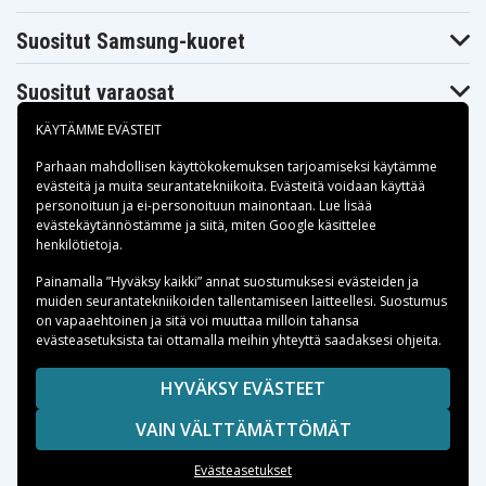
Suositut Samsung-kuoret
Suositut varaosat
KÄYTÄMME EVÄSTEIT
Parhaan mahdollisen käyttökokemuksen tarjoamiseksi käytämme
evästeitä
ja muita seurantatekniikoita. Evästeitä voidaan käyttää
personoituun ja ei-personoituun mainontaan. Lue lisää
Maksuvaihtoehdot
evästekäytännöstämme ja siitä, miten
Google käsittelee
henkilötietoja
.
Toimitusvaihtoehdot
Painamalla ”Hyväksy kaikki” annat suostumuksesi evästeiden ja
muiden seurantatekniikoiden tallentamiseen laitteellesi. Suostumus
on vapaaehtoinen ja sitä voi muuttaa milloin tahansa
evästeasetuksista tai ottamalla meihin yhteyttä saadaksesi ohjeita.
Copyright © 2026, Spares Nordic AB
HYVÄKSY EVÄSTEET
SIVULLA MAINITUT TAVARAMERKIT OVAT OMISTAJIENSA
VAIN VÄLTTÄMÄTTÖMÄT
OMAISUUTTA.
Evästeasetukset