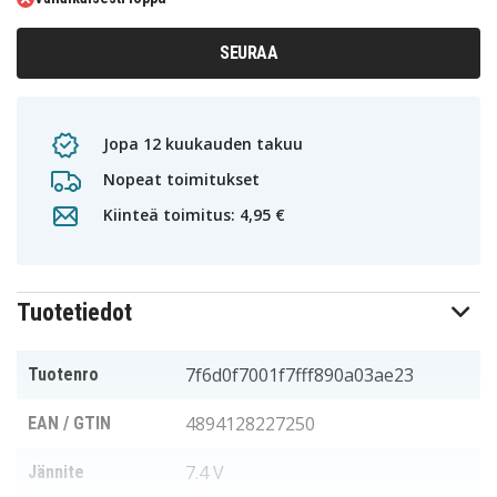
SEURAA
Jopa 12 kuukauden takuu
Nopeat toimitukset
Kiinteä toimitus: 4,95 €
Tuotetiedot
7f6d0f7001f7fff890a03ae23
Tuotenro
4894128227250
EAN / GTIN
7.4 V
Jännite