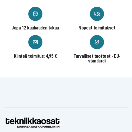
2020
2017
Volkswagen
Volkswagen
Volkswagen Golf CD
Golf Estate
Golf Saloon
2020
CD 2021
CD 2020
Volkswagen ID. Buzz
Volkswagen
Volkswagen
EB 2023
ID.3 E1 2020
ID.4 E2 2021
Jopa 12 kuukauden takuu
Nopeat toimitukset
Volkswagen
Volkswagen ID.5 E2
Volkswagen
Jetta Syncro
2021
Passat 2019
BU 2020-2022
Volkswagen
Volkswagen
Volkswagen Passat
Passat A3
Passat A3
3G 2018-2024
2015
2016-2022
Kiinteä toimitus: 4,95 €
Turvalliset tuotteet - EU-
Volkswagen
Volkswagen
Volkswagen Polo
standardi
Polo Sedan
T-Cross C1
Hatchback AE 2018
2018
2019
Volkswagen
Volkswagen
Volkswagen T-Roc A1
T-Roc
Taigo CS
2018
Convertible
2022
AC 2020
Volkswagen
Volkswagen
Volkswagen Taos CP
Teramont CA
Tiguan AD
2021-2023
2018-2024
2016-2024
Volkswagen
Volkswagen
Volkswagen Tiguan
Tiguan BT
Touran 5T
Allspace BW 2018
2017
2016
Volkswagen
Transporter/Caravelle
| SH | 2020