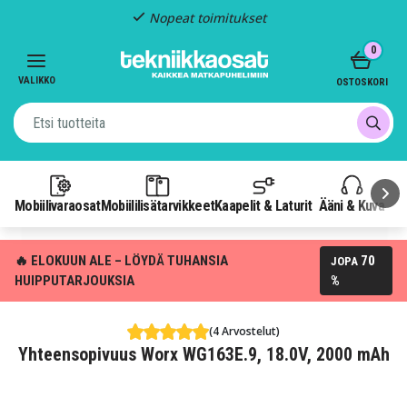
Nopeat toimitukset
Item
0
2
of
VALIKKO
OSTOSKORI
3
Mobiilivaraosat
Mobiililisätarvikkeet
Kaapelit & Laturit
Ääni & Kuva
P
🔥 ELOKUUN ALE – LÖYDÄ TUHANSIA
70
JOPA
HUIPPUTARJOUKSIA
%
(4 Arvostelut)
Yhteensopivuus Worx WG163E.9, 18.0V, 2000 mAh