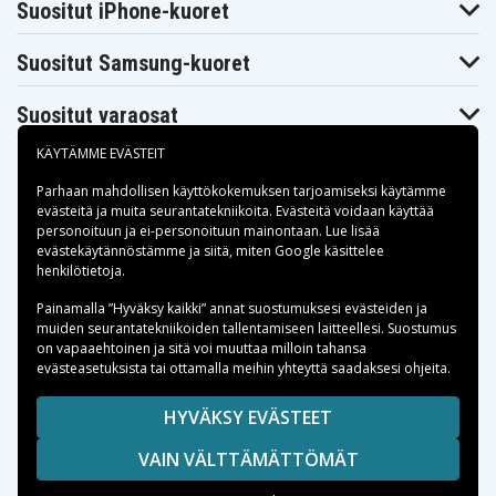
Suositut iPhone-kuoret
Suositut Samsung-kuoret
Suositut varaosat
KÄYTÄMME EVÄSTEIT
Parhaan mahdollisen käyttökokemuksen tarjoamiseksi käytämme
evästeitä
ja muita seurantatekniikoita. Evästeitä voidaan käyttää
personoituun ja ei-personoituun mainontaan. Lue lisää
Maksuvaihtoehdot
evästekäytännöstämme ja siitä, miten
Google käsittelee
henkilötietoja
.
Toimitusvaihtoehdot
Painamalla ”Hyväksy kaikki” annat suostumuksesi evästeiden ja
muiden seurantatekniikoiden tallentamiseen laitteellesi. Suostumus
on vapaaehtoinen ja sitä voi muuttaa milloin tahansa
evästeasetuksista tai ottamalla meihin yhteyttä saadaksesi ohjeita.
Copyright © 2026, Spares Nordic AB
HYVÄKSY EVÄSTEET
SIVULLA MAINITUT TAVARAMERKIT OVAT OMISTAJIENSA
VAIN VÄLTTÄMÄTTÖMÄT
OMAISUUTTA.