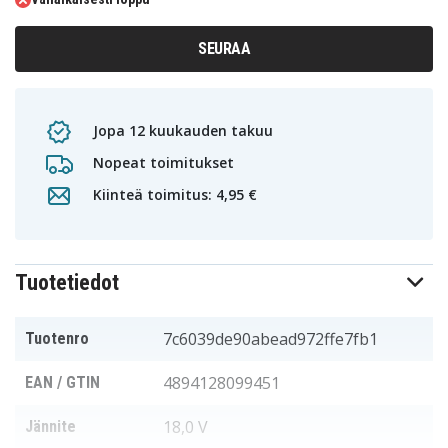
SEURAA
Jopa 12 kuukauden takuu
Nopeat toimitukset
Kiinteä toimitus: 4,95 €
Tuotetiedot
7c6039de90abead972ffe7fb1
Tuotenro
4894128099451
EAN / GTIN
18,0 V
Jännite