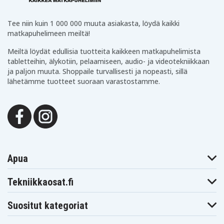
Worx WX170
Worx WX170.2
Worx WX170.6
Worx WX175
Worx WX175.1
Worx WX175.9
Tee niin kuin 1 000 000 muuta asiakasta, löydä kaikki
Worx WX176
Worx WX176.3
Worx WX176.9
Worx WX178
Worx WX178.1
Worx WX178.9
matkapuhelimeen meiltä!
Worx WX279
Worx WX279.9
Worx WX290
Meiltä löydät edullisia tuotteita kaikkeen matkapuhelimista
Worx WX290.9
Worx WX292
Worx WX292.9
tabletteihin, älykotiin, pelaamiseen, audio- ja videotekniikkaan
Worx WX368
Worx WX368.1
Worx WX371
Worx WX371.2
Worx WX372
Worx WX372.1
ja paljon muuta. Shoppaile turvallisesti ja nopeasti, sillä
Worx WX372.9
Worx WX373
Worx WX373.1
lähetämme tuotteet suoraan varastostamme.
Worx WX373.9
Worx WX390
Worx WX390.1
Worx WX390.9
Worx WX502
Worx WX502.1
Worx WX508
Worx WX508.9
Worx WX523
Worx WX523.9
Worx WX529
Worx WX529.9
Worx WX548
Worx WX548.9
Worx WX550
Worx WX550.1
Worx WX550.9
Worx WX678
Worx WX678.9
Worx WX682
Worx WX682.9
Worx WX693
Worx WX693.9
Worx WX800
Apua
Worx WX800.9
Worx WX800.9
MAX
Tekniikkaosat.fi
Suositut kategoriat