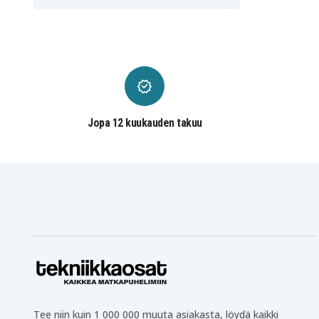
Worx WG155.5
Worx WG156
Worx WG157E
Worx WG157E.9
Worx WG160.1
Worx WG160.2
Worx WG160.4
Worx WG163
Worx WG163E.9
Worx WG165
Worx WG166.1
Worx WG169E
Worx WG170
Worx WG170.1
Worx WG175.1
Worx WG180
Worx WG251 hedge
Worx WG251.5
trimmer
Jopa 12 kuukauden takuu
Worx WG259E
Worx WG259E.9
Worx WG320
Worx WG322
Worx WG329E
Worx WG329E.9
Worx WG540
Worx WG540E
blower/sweeper
Worx WG540E.5
Worx WG545.1
Worx WG546E
Worx WG546E.2
Worx WG548E
Worx WG548E.9
Worx WG549E.5
Worx WG549E.9
Worx WG629E
Worx WG629E.1
Worx WG629E.91
Worx WG778E
Worx WG779
Worx WG891 quicksaw
Worx WG894E
Worx WG894E.9
Worx WU289
Worx WU381
Tee niin kuin 1 000 000 muuta asiakasta, löydä kaikki