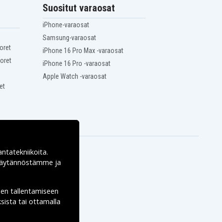
Suositut varaosat
iPhone-varaosat
Samsung-varaosat
oret
iPhone 16 Pro Max -varaosat
oret
iPhone 16 Pro -varaosat
Apple Watch -varaosat
et
antatekniikoita.
ekäytännöstämme ja
den tallentamiseen
sista tai ottamalla