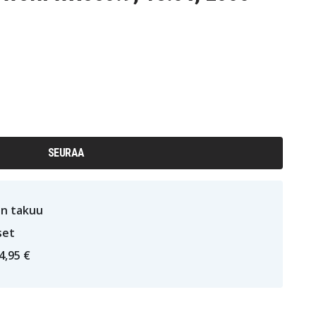
SEURAA
n takuu
set
4,95 €