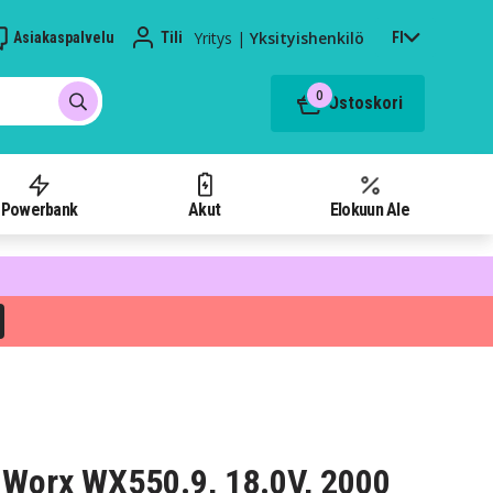
Yritys
|
Yksityishenkilö
Asiakaspalvelu
Tili
FI
0
Ostoskori
Powerbank
Akut
Elokuun Ale
Worx WX550.9, 18.0V, 2000