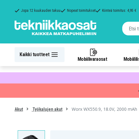
Jopa 12 kuukauden takuu
Nopeat toimitukset
Kiinteä toimitus: 4,95 €
Kaikki tuotteet
Mobiilivaraosat
Mobiilil
Worx WX550.9, 18.0V, 2000 mAh
Akut
Työkalujen akut