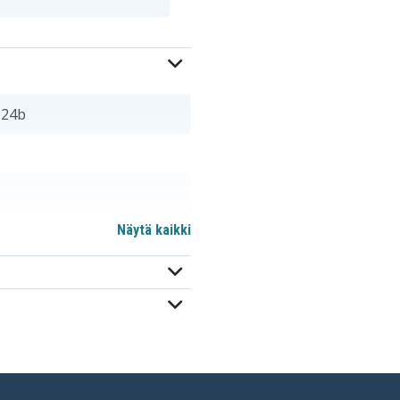
924b
Näytä kaikki
WA3512
WA3523