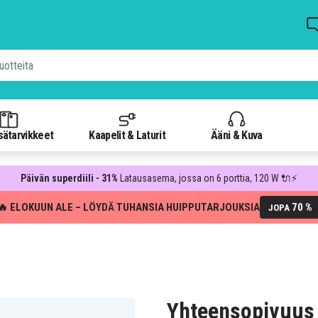
isätarvikkeet
Kaapelit & Laturit
Ääni & Kuva
Päivän superdiili - 31%
Latausasema, jossa on 6 porttia, 120 W 🔌⚡
🔥 ELOKUUN ALE – LÖYDÄ TUHANSIA HUIPPUTARJOUKSIA
70 %
JOPA
Yhteensopivuus 