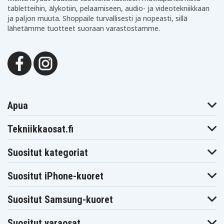
tabletteihin, älykotiin, pelaamiseen, audio- ja videotekniikkaan
BHP452Z
BHP453
BHP453RFE
ja paljon muuta. Shoppaile turvallisesti ja nopeasti, sillä
BHP453RHE
BHP453RHEX
BHP453SHE
BHP453Z
BHP454
BHP454F
lähetämme tuotteet suoraan varastostamme.
BHP454RFE
BHP454Z
BHP456RFE
BHP456RFE3
BHP456RFWX
BHP456Z
BHP458
BHR162
BHR162RFE
BHR162SFE
BHR162Z
BHR202
BHR202F
BHR202RFE
BHR202RFE3
BHR202RFWX
BHR202Z
BHR240
BHR240Z
BHR241
BHR241F
BHR241RFE
BHR241Z
BHR242RFE
Apua
BHR242RFEV
BHR242Z
BHR243RFE
BHR243RFEV
BHR243Z
BHS630RFE
Tekniikkaosat.fi
BHS630Z
BJN161
BJR141
BJR141Z
BJR181
BJR181F
Suositut kategoriat
BJR181RF
BJR181RFE
BJR181X
BJR181X1
BJR181Z
BJR182
BJR182F
BJR182X
BJR182Z
Suositut iPhone-kuoret
BJS101RFE
BJS130
BJS130F
BJS130RFE
BJS130Z
BJS161
Suositut Samsung-kuoret
BJS161F
BJS161RFE
BJS161Z
BJV140
BJV140RF
BJV140RFE
BJV140Z
BJV180
BJV180F
Suositut varaosat