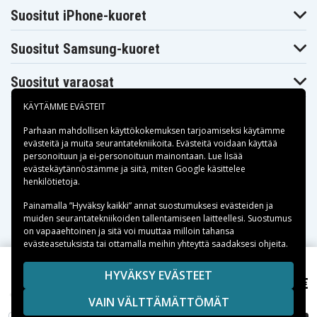
Suositut iPhone-kuoret
Suositut Samsung-kuoret
Suositut varaosat
KÄYTÄMME EVÄSTEIT
Parhaan mahdollisen käyttökokemuksen tarjoamiseksi käytämme
evästeitä
ja muita seurantatekniikoita. Evästeitä voidaan käyttää
personoituun ja ei-personoituun mainontaan. Lue lisää
Maksuvaihtoehdot
evästekäytännöstämme ja siitä, miten
Google käsittelee
henkilötietoja
.
Toimitusvaihtoehdot
Painamalla ”Hyväksy kaikki” annat suostumuksesi evästeiden ja
muiden seurantatekniikoiden tallentamiseen laitteellesi. Suostumus
on vapaaehtoinen ja sitä voi muuttaa milloin tahansa
evästeasetuksista tai ottamalla meihin yhteyttä saadaksesi ohjeita.
Copyright © 2026, Spares Nordic AB
HYVÄKSY EVÄSTEET
21,99 €
XC90 2018 T6 Inscription, 8.0V, 640mAh
SIVULLA MAINITUT TAVARAMERKIT OVAT OMISTAJIENSA
VAIN VÄLTTÄMÄTTÖMÄT
OMAISUUTTA.