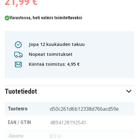
21,99 €
0
1
2
3
4
5
Varastossa, heti valmis toimitettavaksi
Jopa 12 kuukauden takuu
Nopeat toimitukset
Kiinteä toimitus: 4,95 €
Tuotetiedot
d50c261d6b12338d766acd59e
Tuotenro
4894128192541
EAN / GTIN
8.0 V
Jännite