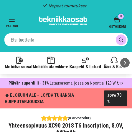
Kiinteä toimitus: 4,95 €
Item
0
3
of
VALIKKO
OSTOSKORI
3
Mobiilivaraosat
Mobiililisätarvikkeet
Kaapelit & Laturit
Ääni & Kuva
P
Päivän superdiili - 31%
Latausasema, jossa on 6 porttia, 120 W 🔌⚡
🔥 ELOKUUN ALE – LÖYDÄ TUHANSIA
70
JOPA
HUIPPUTARJOUKSIA
%
(8 Arvostelut)
Yhteensopivuus XC90 2018 T6 Inscription, 8.0V,